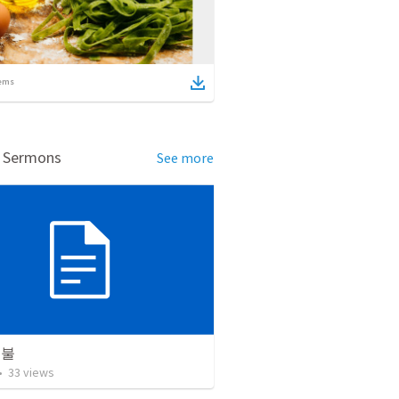
ems
d Sermons
See more
등불
•
33
views