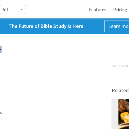
All
Features
Pricing
The Future of Bible Study Is Here
Learn mo
때
ADVERTISEME
Related
s