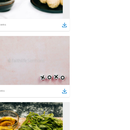
tems
ems