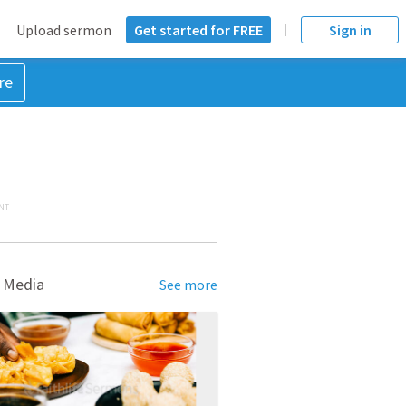
Upload sermon
Get started for FREE
Sign in
re
NT
 Media
See more