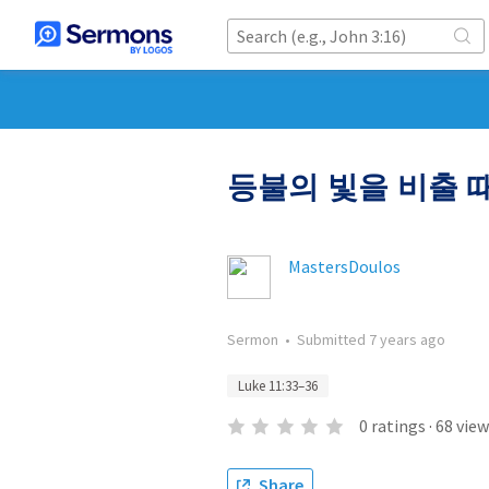
등불의 빛을 비출 
MastersDoulos
Sermon
•
Submitted
7 years ago
Luke 11:33–36
0
ratings
·
68
view
Share