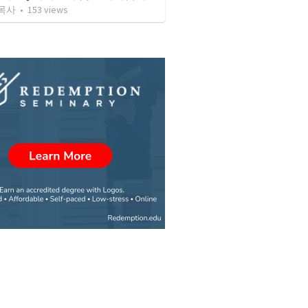
목사
•
153
views