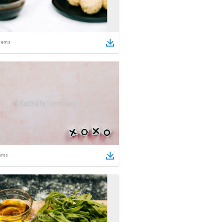
tems
ems