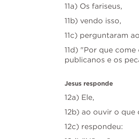
11a) Os fariseus, 
11b) vendo isso,
11c) perguntaram aos
11d) "Por que come 
publicanos e os pec
Jesus responde
12a) Ele, 
12b) ao ouvir o que 
12c) respondeu: