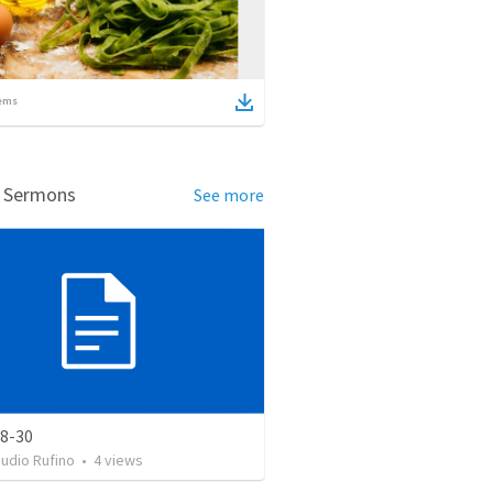
ems
d Sermons
See more
28-30
udio Rufino
•
4
views