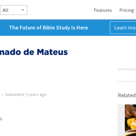
All
Features
Pricing
The Future of Bible Study Is Here
Learn mo
amado de Mateus
ADVERTISEME
•
Submitted
7 years ago
Related
s