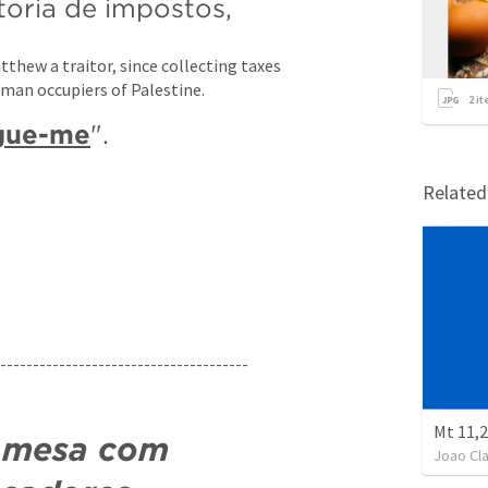
toria de impostos,
hew a traitor, since collecting taxes 
man occupiers of Palestine.
2
it
gue-me
". 
Relate
--------------------------------------
Mt 11,
 mesa com 
Joao Cla