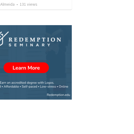
 Almeida
•
131
views