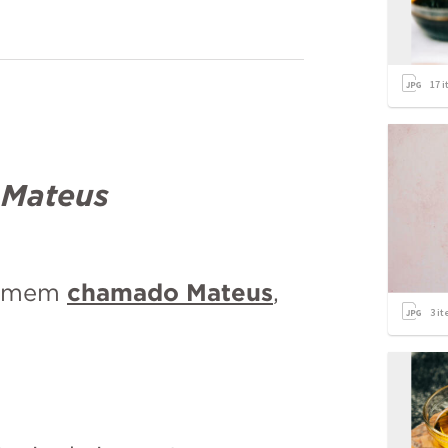
17
i
Mateus
omem 
chamado Mateus
, 
3
it