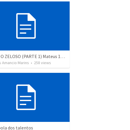
SIMÃO, O ZELOSO (PARTE 1) Mateus 10.1-4
s Amancio Marins
•
258
views
ola dos talentos