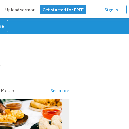
Upload sermon
Get started for FREE
Sign in
re
NT
 Media
See more