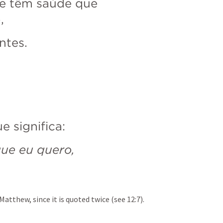
e têm saúde que 
, 
ntes. 
e significa: 
 que eu quero, 
Matthew, since it is quoted twice (see 12:7).