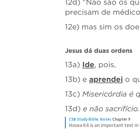
12d) "Não são os qu
precisam de médico
12e) mas sim os doe
Jesus dá duas ordens
13a) 
Ide
, pois, 
13b) e 
aprendei
 o qu
13c) 
Misericórdia é
13d)
 e não sacrifício.
CSB Study Bible: Notes
Chapter 9
Hosea 6:6 is an important text in 