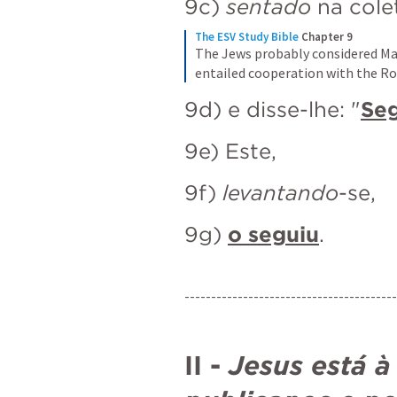
9c) 
sentado
 na cole
The ESV Study Bible
Chapter 9
The Jews probably considered Matt
entailed cooperation with the Ro
9d) e disse-lhe: "
Se
9e) Este, 
9f) 
levantando
-se, 
9g) 
o seguiu
.
----------------------------------------
II - 
Jesus está à