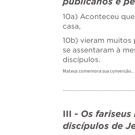
publicanos e p
10a) Aconteceu que 
casa, 
10b) vieram muitos 
se assentaram à me
discípulos.
Mateus comemora sua conversão...
---------------------------------------
III - 
Os fariseus
discípulos de J