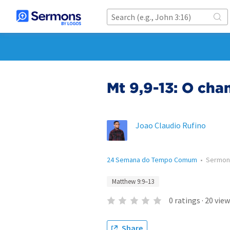
Mt 9,9-13: O ch
Joao Claudio Rufino
24 Semana do Tempo Comum
•
Sermon
Matthew 9:9–13
0
ratings
·
20
view
Share