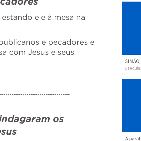
ecadores
estando ele à mesa na 
publicanos e pecadores e 
sa com Jesus e seus 
Ezequia
--------------------------------------
 indagaram os 
esus
A paráb