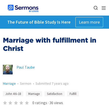
The Future of Bible Study Is Here
Learn more
Marriage with fulfillment in
Christ
Paul Taube
Marriage
•
Sermon
•
Submitted
7 years ago
John 4:6–18
Marriage
Satisfaction
Fulfill
0
ratings
·
36
views