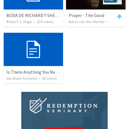
BODA DE RICHARD Y SHERLYN
Prayer - The Good
Robert J. Vega
•
259
views
Barry van der Merwe
•
103
views
Is There Anything You Need?
Abraham Armenta
•
80
views