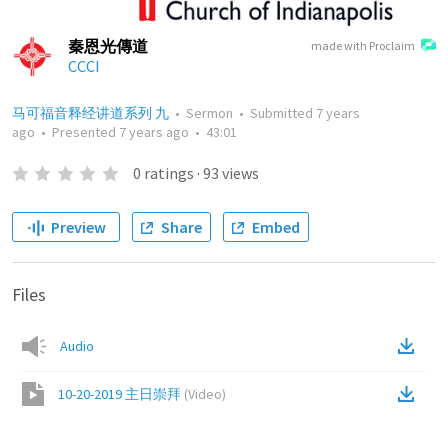
秦恩光傳道
made with Proclaim
CCCI
马可福音释经讲道系列 九
•
Sermon
•
Submitted
7 years
ago
•
Presented
7 years ago
•
43:01
0
ratings
·
93
views
Preview
Share
Embed
Files
Audio
10-20-2019 主日崇拜
(
Video
)