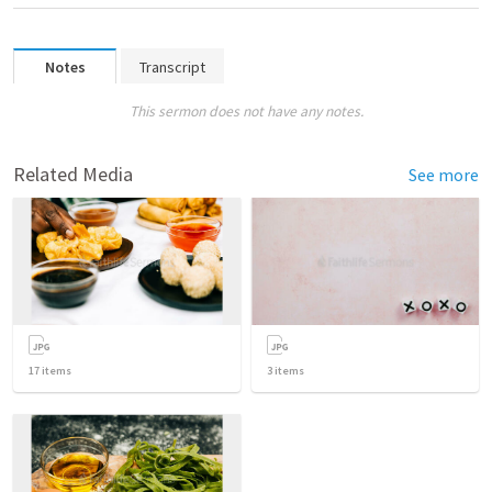
Notes
Transcript
This sermon does not have any notes.
Related Media
See more
17
items
3
items