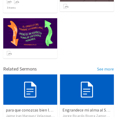
3
items
Related Sermons
See more
para que conozcas bien la verdad de las cosas en las cuales has sido instruido.
Engrandece mi alma al Señor
Jaime Iran Marquez Velazquez
•
18
views
Jorge Ricardo Rivera Zamora
•
50