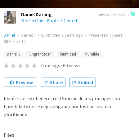
Daniel Darling
made with Proclaim
North Oaks Baptist Church
Daniel
•
Sermon
•
Submitted
7 years ago
•
Presented
7 years
ago
•
37:13
Daniel 8
Engrandecer
intimidad
humilde
0
ratings
·
60
views
Preview
Share
Embed
Identificate y obedece a el Principe de los principes con
humilidad y no te dejes enganar por los que se auto-
glorifiquen.
Files