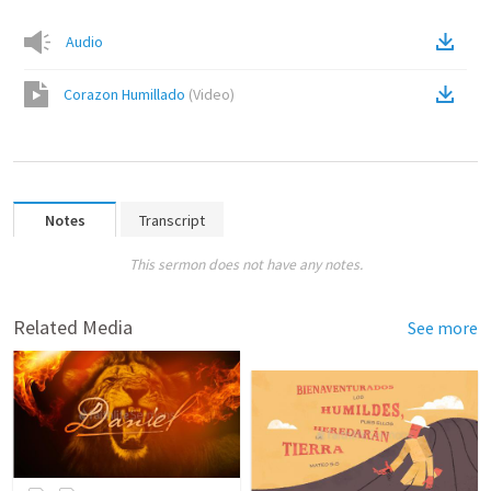
Audio
Corazon Humillado
(
Video
)
Notes
Transcript
This sermon does not have any notes.
Related Media
See more