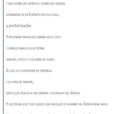
y aun sobre mis siervos y sobre mis siervas
derramare de mi
Espiritu en esos dias
, 
y profetizarán. 
Y 
mostrare prodigios arriba en el cielo
y señales abajo en la tierra
: 
sangre
, 
fuego y columna
de humo
. 
El sol se convertira en tinieblas
y la luna en sangre
, 
antes que venga el dia grande y glorioso
del
Señor
. 
Y 
sucedera
que todo aquel que
invoque el nombre del
Señor sera salvo
. 