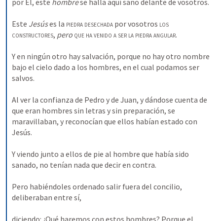
por El, este 
hombre 
se halla aquí sano delante de vosotros. 
Este 
Jesús
 es la 
piedra
desechada
 por vosotros 
los 
constructores
, 
pero 
que ha venido a ser la piedra angular
. 
Y en ningún otro hay salvación, porque no hay otro nombre 
bajo el cielo dado a los hombres, en el cual podamos ser 
salvos. 
Al ver la confianza de Pedro y de Juan, y dándose cuenta de 
que eran hombres sin letras y sin preparación, se 
maravillaban, y reconocían que ellos habían estado con 
Jesús. 
Y viendo junto a ellos de pie al hombre que había sido 
sanado, no tenían nada que decir en contra. 
Pero habiéndoles ordenado salir fuera del concilio, 
deliberaban entre sí, 
diciendo: ¿Qué haremos con estos hombres? Porque el 