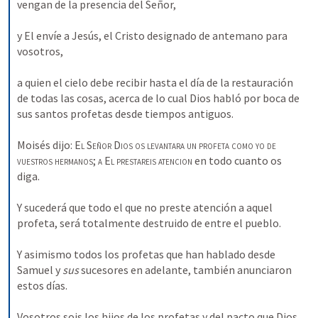
vengan de la presencia del Señor, 
y El envíe a Jesús, el Cristo designado de antemano para 
vosotros, 
a quien el cielo debe recibir hasta el día de la restauración 
de todas las cosas, acerca de lo cual Dios habló por boca de 
sus santos profetas desde tiempos antiguos. 
Moisés dijo: 
El
Señor
Dios os levantara un profeta como yo
de 
vuestros hermanos
; 
a
El prestareis atencion
 en todo cuanto os 
diga. 
Y sucederá que todo el que no preste atención a aquel 
profeta, será totalmente destruido de entre el pueblo. 
Y asimismo todos los profetas que han hablado desde 
Samuel y 
sus 
sucesores en adelante, también anunciaron 
estos días. 
Vosotros sois los hijos de los profetas y del pacto que Dios 