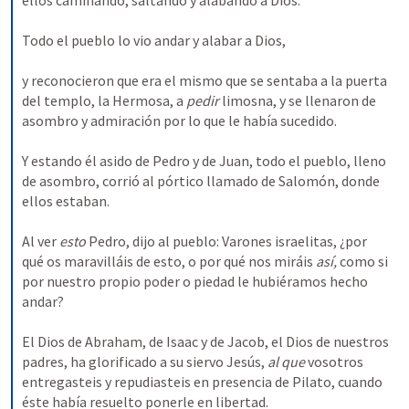
ellos caminando, saltando y alabando a Dios. 
Todo el pueblo lo vio andar y alabar a Dios, 
y reconocieron que era el mismo que se sentaba a la puerta 
del templo, la Hermosa, a 
pedir 
limosna, y se llenaron de 
asombro y admiración por lo que le había sucedido. 
Y estando él asido de Pedro y de Juan, todo el pueblo, lleno 
de asombro, corrió al pórtico llamado de Salomón, donde 
ellos estaban. 
Al ver 
esto 
Pedro, dijo al pueblo: Varones israelitas, ¿por 
qué os maravilláis de esto, o por qué nos miráis 
así, 
como si 
por nuestro propio poder o piedad le hubiéramos hecho 
andar? 
El Dios de Abraham, de Isaac y de Jacob, el Dios de nuestros 
padres, ha glorificado a su siervo Jesús, 
al que 
vosotros 
entregasteis y repudiasteis en presencia de Pilato, cuando 
éste había resuelto ponerle en libertad. 