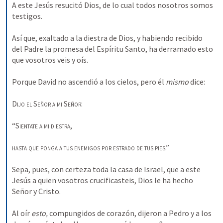
A este Jesús resucitó Dios, de lo cual todos nosotros somos 
testigos. 
Así que, exaltado a la diestra de Dios, y habiendo recibido 
del Padre la promesa del Espíritu Santo, ha derramado esto 
que vosotros veis y oís. 
Porque David no ascendió a los cielos, pero él 
mismo 
dice: 
Dijo el
Señor a mi
Señor
: 
“
Sientate a mi diestra
, 
hasta que ponga a tus enemigos por estrado de tus pies
.” 
Sepa, pues, con certeza toda la casa de Israel, que a este 
Jesús a quien vosotros crucificasteis, Dios le ha hecho 
Señor y Cristo. 
Al oír 
esto, 
compungidos de corazón, dijeron a Pedro y a los 