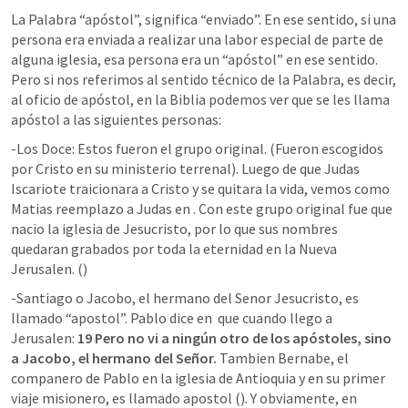
La Palabra “apóstol”, significa “enviado”. En ese sentido, si una 
persona era enviada a realizar una labor especial de parte de 
alguna iglesia, esa persona era un “apóstol” en ese sentido. 
Pero si nos referimos al sentido técnico de la Palabra, es decir, 
al oficio de apóstol, en la Biblia podemos ver que se les llama 
apóstol a las siguientes personas:
-Los Doce: Estos fueron el grupo original. (Fueron escogidos 
por Cristo en su ministerio terrenal). Luego de que Judas 
Iscariote traicionara a Cristo y se quitara la vida, vemos como 
Matias reemplazo a Judas en 
. Con este grupo original fue que 
nacio la iglesia de Jesucristo, por lo que sus nombres 
quedaran grabados por toda la eternidad en la Nueva 
Jerusalen. (
)
-Santiago o Jacobo, el hermano del Senor Jesucristo, es 
llamado “apostol”. Pablo dice en 
 que cuando llego a 
Jerusalen: 
19 Pero no vi a ningún otro de los apóstoles, sino 
a Jacobo, el hermano del Señor.
 Tambien Bernabe, el 
companero de Pablo en la iglesia de Antioquia y en su primer 
viaje misionero, es llamado apostol (
). Y obviamente, en 