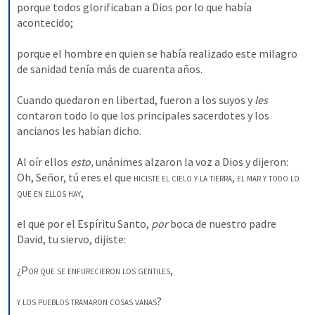
porque todos glorificaban a Dios por lo que había 
acontecido; 
porque el hombre en quien se había realizado este milagro 
de sanidad tenía más de cuarenta años. 
Cuando quedaron en libertad, fueron a los suyos y 
les 
contaron todo lo que los principales sacerdotes y los 
ancianos les habían dicho. 
Al oír ellos 
esto, 
unánimes alzaron la voz a Dios y dijeron: 
Oh, Señor, tú eres el que 
hiciste el cielo y la tierra
, 
el mar y todo lo 
que en ellos hay
, 
el que por el Espíritu Santo, 
por 
boca de nuestro padre 
David, tu siervo, dijiste: 
¿
Por que se enfurecieron los gentiles
, 
y los pueblos tramaron cosas vanas
? 