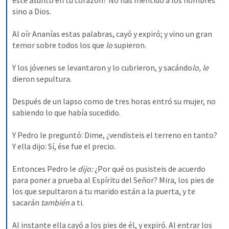
este asunto en tu corazón? No has mentido a los hombres 
sino a Dios. 
Al oír Ananías estas palabras, cayó y expiró; y vino un gran 
temor sobre todos los que 
lo 
supieron. 
Y los jóvenes se levantaron y lo cubrieron, y sacándo
lo, le 
dieron sepultura. 
Después de un lapso como de tres horas entró su mujer, no 
sabiendo lo que había sucedido. 
Y Pedro le preguntó: Dime, ¿vendisteis el terreno en tanto? 
Y ella dijo: Sí, ése fue el precio. 
Entonces Pedro le 
dijo:
 ¿Por qué os pusisteis de acuerdo 
para poner a prueba al Espíritu del Señor? Mira, los pies de 
los que sepultaron a tu marido están a la puerta, y te 
sacarán 
también 
a ti. 
Al instante ella cayó a los pies de él, y expiró. Al entrar los 