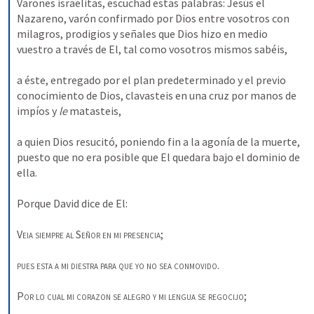
Varones israelitas, escuchad estas palabras: Jesús el 
Nazareno, varón confirmado por Dios entre vosotros con 
milagros, prodigios y señales que Dios hizo en medio 
vuestro a través de El, tal como vosotros mismos sabéis, 
a éste, entregado por el plan predeterminado y el previo 
conocimiento de Dios, clavasteis en una cruz por manos de 
impíos y 
le 
matasteis, 
a quien Dios resucitó, poniendo fin a la agonía de la muerte, 
puesto que no era posible que El quedara bajo el dominio de 
ella. 
Porque David dice de El: 
Veia siempre al
Señor en mi presencia
; 
pues esta a mi diestra para que yo no sea conmovido
. 
Por lo cual mi corazon se alegro y mi lengua se regocijo
; 