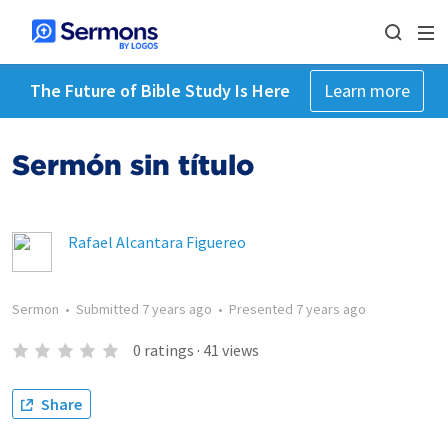
The Future of Bible Study Is Here
Learn more
Sermón sin título
Rafael Alcantara Figuereo
Sermon
•
Submitted
7 years ago
•
Presented
7 years ago
0
ratings
·
41
views
Share