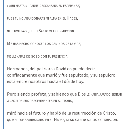
y aun hasta mi carne descansara en esperanza
; 
pues tu no abandonaras mi alma en el
Hades
, 
ni permitiras
que tu
Santo vea
corrupcion
. 
Me has hecho conocer los caminos de la vida
; 
me llenaras de gozo con tu presencia
. 
Hermanos, del patriarca David os puedo decir 
confiadamente que murió y fue sepultado, y su sepulcro 
está entre nosotros hasta el día de hoy. 
Pero siendo profeta, y sabiendo que 
Dios le habia jurado sentar 
a uno
de sus descendientes
en su trono
, 
miró hacia el futuro y habló de la resurrección de Cristo, 
que 
ni fue abandonado en el
Hades
, 
ni
 su carne 
sufrio
corrupcion
. 