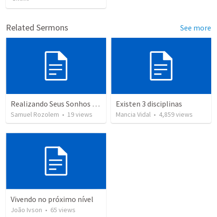
Related Sermons
See more
Realizando Seus Sonhos Pela Fé
Existen 3 disciplinas
Samuel Rozolem
•
19
views
Mancia Vidal
•
4,859
views
Vivendo no próximo nível
João Ivson
•
65
views