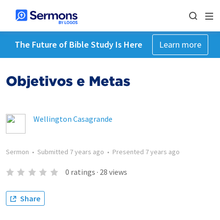
The Future of Bible Study Is Here
Learn more
Objetivos e Metas
Wellington Casagrande
Sermon
•
Submitted
7 years ago
•
Presented
7 years ago
0
ratings
·
28
views
Share