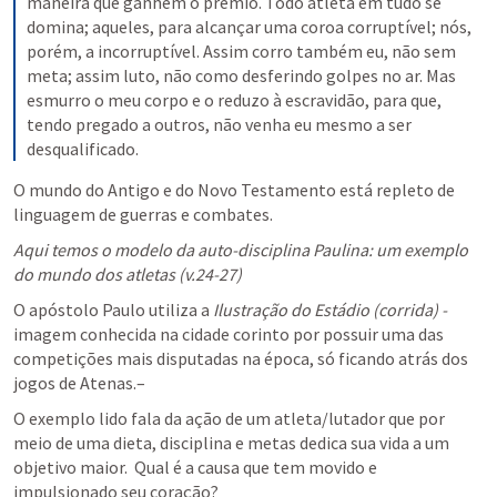
maneira que ganhem o prêmio. Todo atleta em tudo se 
domina; aqueles, para alcançar uma coroa corruptível; nós, 
porém, a incorruptível. Assim corro também eu, não sem 
meta; assim luto, não como desferindo golpes no ar. Mas 
esmurro o meu corpo e o reduzo à escravidão, para que, 
tendo pregado a outros, não venha eu mesmo a ser 
desqualificado.
O mundo do Antigo e do Novo Testamento está repleto de 
linguagem de guerras e combates. 
Aqui temos o modelo da auto-disciplina Paulina: um exemplo 
do mundo dos atletas (v.24-27)
O apóstolo Paulo utiliza a 
Ilustração do Estádio (corrida) - 
imagem conhecida na cidade corinto por possuir uma das 
competições mais disputadas na época, só ficando atrás dos 
jogos de Atenas.–
O exemplo lido fala da ação de um atleta/lutador que por 
meio de uma dieta, disciplina e metas dedica sua vida a um 
objetivo maior.  Qual é a causa que tem movido e 
impulsionado seu coração? 