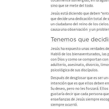
totalmente sumergido, en la agua he
sino que se mete del todo. 
Jesús está diciendo que deben “entra
que decide una dedicación total de s
un ciudadano del reino de los cielo
causa una observación  y un proble
Tenemos que decidi
Jesús ha expuesto unas verdades de 
Habló de los bienaventurados, las 
con Dios y como se comportan con l
adulterio, asesinato, divorcio, limos
psicológica de sus discípulos. 
Después de desglosar que es ser un 
intención que es que ellos deben ent
Su deseo, pero no les forzará. Ellos
gustaría decir que cada persona que
enseñanzas de Jesús siempre escogie
siempre ocurrió. 