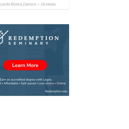
icardo Rivera Zamora
•
16
views