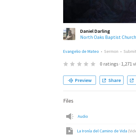
Daniel Darling
North Oaks Baptist Churc
Evangelio de Mateo
•
Sermon
•
Submi
0
ratings
·
1,271
v
Preview
Share
Files
Audio
La Ironía del Camino de Vida
(
Vid