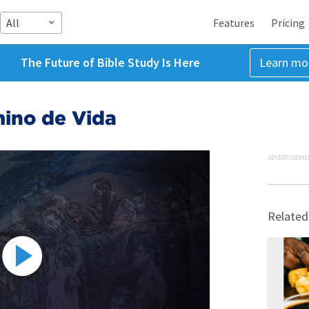
All
Features
Pricing
The Future of Bible Study Is Here
Learn mo
mino de Vida
ADVERTISEME
Related