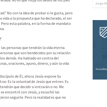
lada. No es que moja los dedos de los pies 
Jorge R
d.” No con la idea de probar si le gusta, pero 
u vida a la propuesta que ha declarado, el ser 
s. Pero esta palabra, en la forma de mandato 
ma. 
r
las personas que tendrán la vida eterna. 
personas que son bendecidos por su relación 
os demás. Ha hablado en contra del 
nas, oraciones, ayuno, dinero, y aún la vida 
discípulo de Él, ahora Jesús expone Su 
rar. Es la voluntad de Jesús que entren. Es 
 tendrán que decidir si entrarán o no. Me 
 se encontró con Jesús, y escuchó las 
ron seguirle. Pero la realidad es que no 