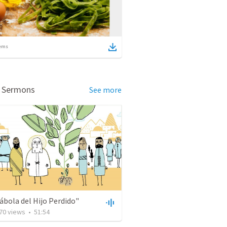
ems
d Sermons
See more
ábola del Hijo Perdido"
70
views
•
51:54