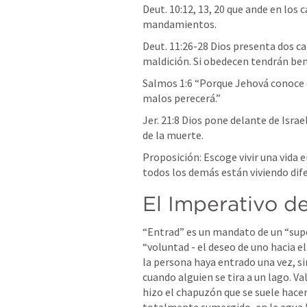
Deut. 10:12
, 
13
, 
20
 que ande en los 
mandamientos.
Deut. 11:26-28
 Dios presenta dos ca
maldición. Si obedecen tendrán ben
Salmos 1:6 “Porque Jehová conoce el
malos perecerá.”
Jer. 21:8
 Dios pone delante de Israel
de la muerte. 
Proposición: Escoge vivir una vida en
todos los demás están viviendo dife
El Imperativo d
“Entrad” es un mandato de un “super
“voluntad - el deseo de uno hacia el
la persona haya entrado una vez, si
cuando alguien se tira a un lago. Va
hizo el chapuzón que se suele hacer 