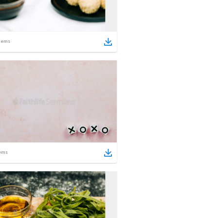
tems
ems