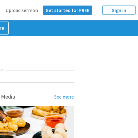
Upload sermon
Get started for FREE
Sign in
re
NT
 Media
See more