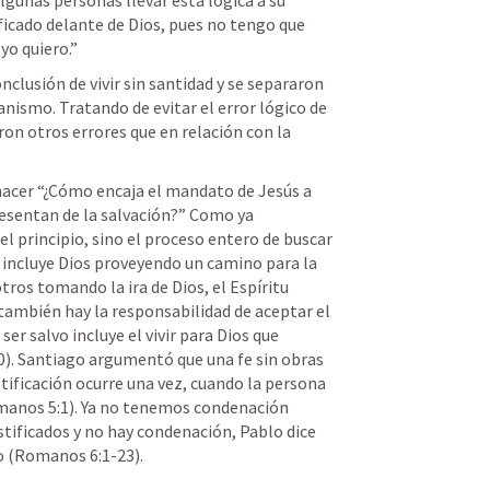
algunas personas llevar esta lógica a su 
ificado delante de Dios, pues no tengo que 
yo quiero.” 
clusión de vivir sin santidad y se separaron 
anismo. Tratando de evitar el error lógico de 
ron otros errores que en relación con la 
acer “¿Cómo encaja el mandato de Jesús a 
resentan de la salvación?” Como ya 
l principio, sino el proceso entero de buscar 
 incluye Dios proveyendo un camino para la 
ros tomando la ira de Dios, el Espíritu 
ambién hay la responsabilidad de aceptar el 
ser salvo incluye el vivir para Dios que 
0). Santiago argumentó que una fe sin obras 
tificación ocurre una vez, cuando la persona 
manos 5:1). Ya no tenemos condenación 
tificados y no hay condenación, Pablo dice 
 (Romanos 6:1-23). 