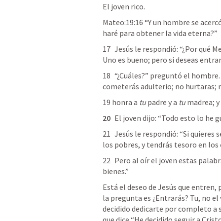
El joven rico.
Mateo:19:16 “Y un hombre se acercó 
haré para obtener la vida eterna?”
17	Jesús le respondió: “¿Por qué 
Uno es bueno; pero si deseas entra
18	“¿Cuáles?” preguntó el hombre. Y Jesús respondió: “No mataras; no 
cometerás adulterio; no hurtaras; 
19 honra a 
tu
 padre y a 
tu
 madrea; y
20
	El joven dijo: “Todo esto lo he 
21	Jesús le respondió: “Si quieres 
los pobres, y tendrás tesoro en los c
22	Pero al oír el joven estas palabras, se fue triste, porque era dueño de muchos 
bienes.”
Está el deseo de Jesús que entren, p
la pregunta es ¿Entrarás? Tu, no el 
decidido dedicarte por completo a s
que dice “He decidido seguir a Cristo