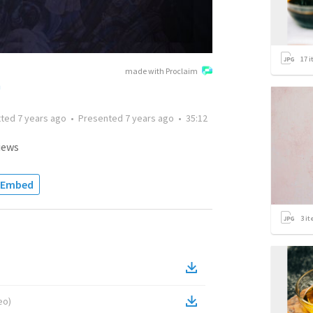
17
i
made with Proclaim
h
tted
7 years ago
•
Presented
7 years ago
•
35:12
iews
Embed
3
it
eo
)