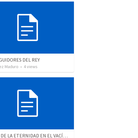
GUIDORES DEL REY
ez Maduro
•
4
views
EL ECO DE LA ETERNIDAD EN EL VACÍO DE TU CORAZÓN