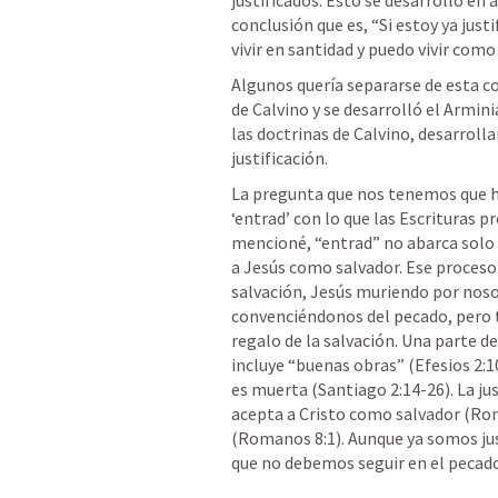
justificados. Esto se desarrolló en 
conclusión que es, “Si estoy ya just
vivir en santidad y puedo vivir como 
Algunos quería separarse de esta con
de Calvino y se desarrolló el Armini
las doctrinas de Calvino, desarrolla
justificación. 
La pregunta que nos tenemos que h
‘entrad’ con lo que las Escrituras p
mencioné, “entrad” no abarca solo e
a Jesús como salvador. Ese proceso
salvación, Jesús muriendo por nosot
convenciéndonos del pecado, pero t
regalo de la salvación. Una parte de 
incluye “buenas obras” (Efesios 2:1
es muerta (Santiago 2:14-26). La jus
acepta a Cristo como salvador (Ro
(Romanos 8:1). Aunque ya somos jus
que no debemos seguir en el pecado