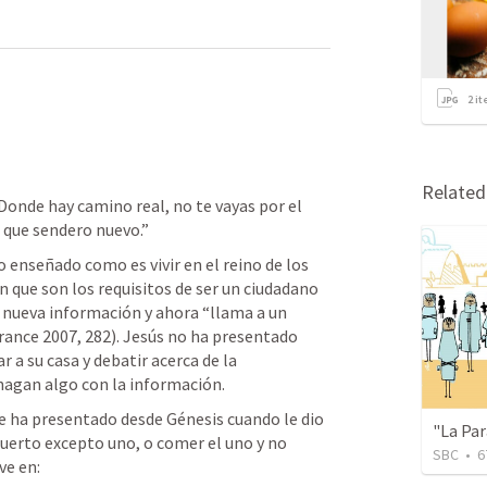
2
it
Relate
Donde hay camino real, no te vayas por el 
 que sendero nuevo.”
 enseñado como es vivir en el reino de los 
 que son los requisitos de ser un ciudadano 
 nueva información y ahora “llama a un 
France 2007, 282). Jesús no ha presentado 
a su casa y debatir acerca de la 
hagan algo con la información. 
e ha presentado desde Génesis cuando le dio 
"La Par
uerto excepto uno, o comer el uno y no 
SBC
•
6
ve en: