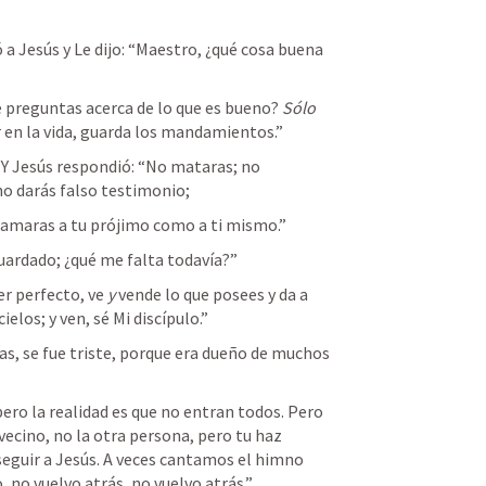
a Jesús y Le dijo: “Maestro, ¿qué cosa buena 
Me preguntas acerca de lo que es bueno? 
Sólo
r en la vida, guarda los mandamientos.”
no darás falso testimonio;
 amaras a tu prójimo como a ti mismo.”
guardado; ¿qué me falta todavía?” 
ser perfecto, ve 
y
 vende lo que posees y da a 
ielos; y ven, sé Mi discípulo.”
ero la realidad es que no entran todos. Pero 
vecino, no la otra persona, pero tu haz 
eguir a Jesús. A veces cantamos el himno 
, no vuelvo atrás, no vuelvo atrás.”