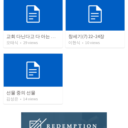
교회 다닌다고 다 아는 건 아니야
창세기(7) 22~24장
오태식
•
29
views
이현식
•
10
views
선물 중의 선물
김성은
•
14
views