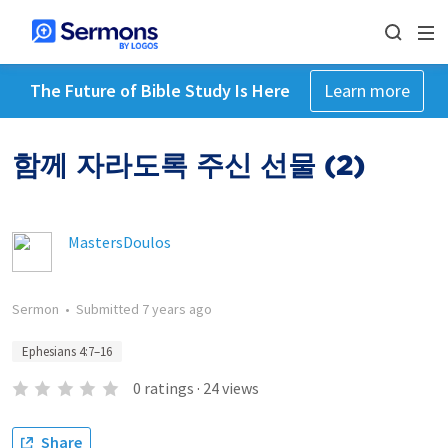
The Future of Bible Study Is Here
Learn more
함께 자라도록 주신 선물 (2)
MastersDoulos
Sermon
•
Submitted
7 years ago
Ephesians 4:7–16
0
ratings
·
24
views
Share