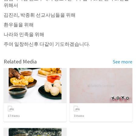
위해서   
김진리, 박종휘 선교사님들을 위해 
환우들을 위해 
나라와 민족을 위해 
주여 일창하신후 다같이 기도하겠습니다.
Related Media
See more
17
items
3
items