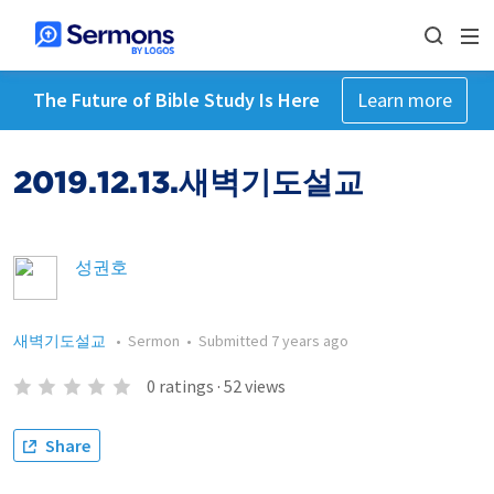
The Future of Bible Study Is Here
Learn more
2019.12.13.새벽기도설교
성권호
새벽기도설교
•
Sermon
•
Submitted
7 years ago
0
ratings
·
52
views
Share