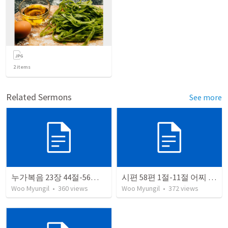
2
items
Related Sermons
See more
누가복음 23장 44절-56절 내가 할 일을 하였다
시편 58편 1절-11절 어찌 잠잠한가
Woo Myungil
•
360
views
Woo Myungil
•
372
views