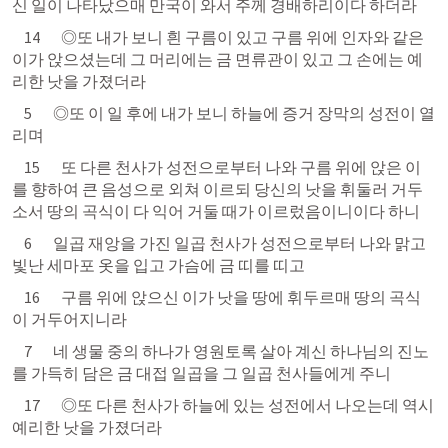
신 일이 나타났으매 만국이 와서 주께 경배하리이다 하더라 
    14       ◎또 내가 보니 흰 구름이 있고 구름 위에 인자와 같은 
이가 앉으셨는데 그 머리에는 금 면류관이 있고 그 손에는 예
리한 낫을 가졌더라 
    5       ◎또 이 일 후에 내가 보니 하늘에 증거 장막의 성전이 열
리며 
    15       또 다른 천사가 성전으로부터 나와 구름 위에 앉은 이
를 향하여 큰 음성으로 외쳐 이르되 당신의 낫을 휘둘러 거두
소서 땅의 곡식이 다 익어 거둘 때가 이르렀음이니이다 하니 
    6       일곱 재앙을 가진 일곱 천사가 성전으로부터 나와 맑고 
빛난 세마포 옷을 입고 가슴에 금 띠를 띠고 
    16       구름 위에 앉으신 이가 낫을 땅에 휘두르매 땅의 곡식
이 거두어지니라 
    7       네 생물 중의 하나가 영원토록 살아 계신 하나님의 진노
를 가득히 담은 금 대접 일곱을 그 일곱 천사들에게 주니 
    17       ◎또 다른 천사가 하늘에 있는 성전에서 나오는데 역시 
예리한 낫을 가졌더라 