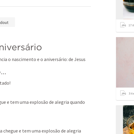
dout
17
i
iversário
ia o nascimento e o aniversário: de Jesus
..
stado!
3
it
gue e tem uma explosão de alegria quando 
a chegue e tem uma explosão de alegria 