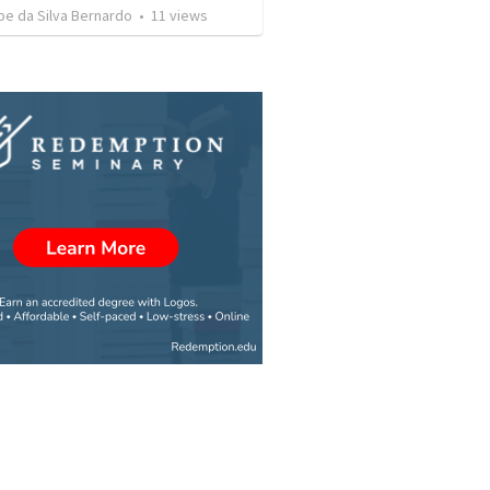
ipe da Silva Bernardo
•
11
views