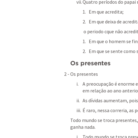
Quatro períodos do papai 
Em que acredita;
Em que deixa de acredit
 o periodo cque não acredi
Em que o homem se fing
Em que se sente como se
Os presentes
2 - Os presentes
A preocupação é enorme em
em relação ao ano anterio
As dívidas aumentam, pois 
É raro, nessa correria, as
Todo mundo se troca presentes,
ganha nada.
Todo mundo se troca prese