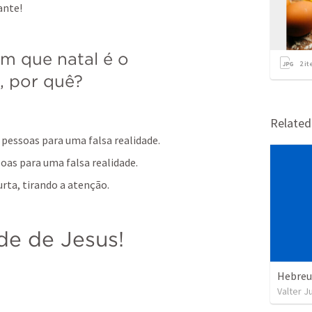
ante!
 que natal é o 
2
it
, por quê?
Relate
s pessoas para uma falsa realidade.
soas para uma falsa realidade.
rta, tirando a atenção.
de de Jesus!
Hebreus
Valter J