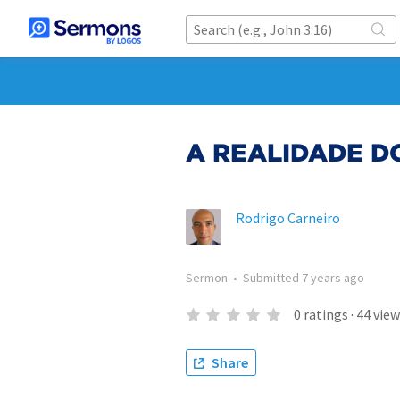
A REALIDADE D
Rodrigo Carneiro
Sermon
•
Submitted
7 years ago
0
ratings
·
44
view
Share