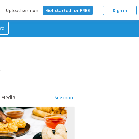
Upload sermon
Get started for FREE
Sign in
re
NT
 Media
See more