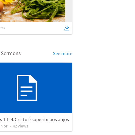
ems
d Sermons
See more
 1.1-4: Cristo é superior aos anjos
unior
•
42
views