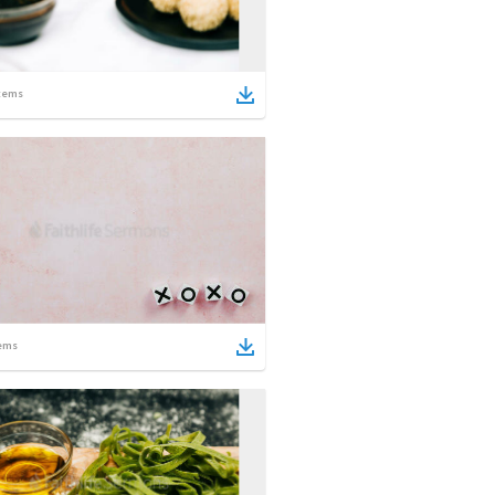
tems
ems