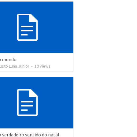
do mundo
usto Luna Junior
•
10
views
o verdadeiro sentido do natal