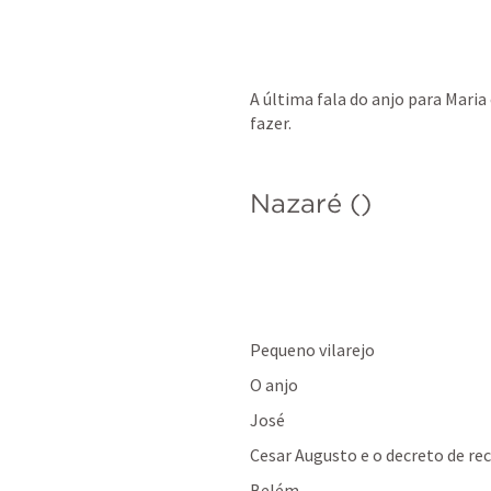
A última fala do anjo para Maria
fazer.
Nazaré (
) 
Pequeno vilarejo
O anjo
José
Cesar Augusto e o decreto de r
Belém