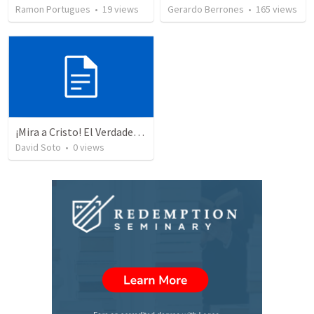
Ramon Portugues
•
19
views
Gerardo Berrones
•
165
views
¡Mira a Cristo! El Verdadero Gozo
David Soto
•
0
views