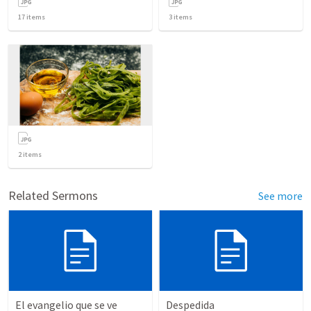
17
items
3
items
2
items
Related Sermons
See more
El evangelio que se ve
Despedida