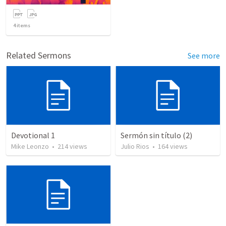
4
items
Related Sermons
See more
Devotional 1
Sermón sin título (2)
Mike Leonzo
•
214
views
Julio Rios
•
164
views