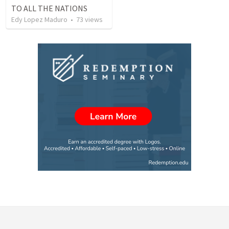
TO ALL THE NATIONS
Edy Lopez Maduro
•
73
views