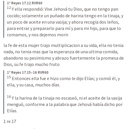
1º Reyes 17.12 RVR60
12
Y ella respondió: Vive Jehová tu Dios, que no tengo pan 
cocido; solamente un puñado de harina tengo en la tinaja, y 
un poco de aceite en una vasija; y ahora recogía dos leños, 
para entrar y prepararlo para mí y para mi hijo, para que lo 
comamos, y nos dejemos morir.
la fe de esta mujer trajo multiplicacion a su vida, ella no tenia 
nada, no tenia mas que la esperanza de una ultima comida, 
abandono su pesimismo y abrazo fuertemente la promesa de 
Dios, su fe trajo mucho fruto
1º Reyes 17.15–16 RVR60
15
Entonces ella fue e hizo como le dijo Elías; y comió él, y 
ella, y su casa, muchos días.
16
Y la harina de la tinaja no escaseó, ni el aceite de la vasija 
menguó, conforme a la palabra que Jehová había dicho por 
Elías.
1 re 17