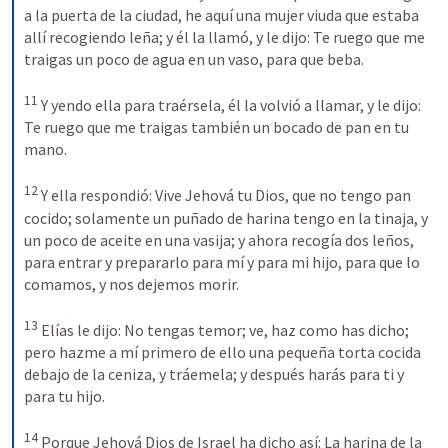
a la puerta de la ciudad, he aquí una mujer viuda que estaba 
allí recogiendo leña; y él la llamó, y le dijo: Te ruego que me 
traigas un poco de agua en un vaso, para que beba.
11
Y yendo ella para traérsela, él la volvió a llamar, y le dijo: 
Te ruego que me traigas también un bocado de pan en tu 
mano.
12
Y ella respondió: Vive Jehová tu Dios, que no tengo pan 
cocido; solamente un puñado de harina tengo en la tinaja, y 
un poco de aceite en una vasija; y ahora recogía dos leños, 
para entrar y prepararlo para mí y para mi hijo, para que lo 
comamos, y nos dejemos morir.
13
Elías le dijo: No tengas temor; ve, haz como has dicho; 
pero hazme a mí primero de ello una pequeña torta cocida 
debajo de la ceniza, y tráemela; y después harás para ti y 
para tu hijo.
14
Porque Jehová Dios de Israel ha dicho así: La harina de la 