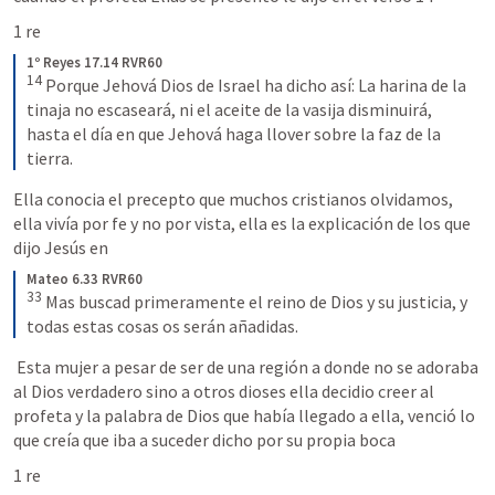
1 re 
1º Reyes 17.14 RVR60
14
Porque Jehová Dios de Israel ha dicho así: La harina de la 
tinaja no escaseará, ni el aceite de la vasija disminuirá, 
hasta el día en que Jehová haga llover sobre la faz de la 
tierra.
Ella conocia el precepto que muchos cristianos olvidamos, 
ella vivía por fe y no por vista, ella es la explicación de los que 
dijo Jesús en 
Mateo 6.33 RVR60
33
Mas buscad primeramente el reino de Dios y su justicia, y 
todas estas cosas os serán añadidas.
 Esta mujer a pesar de ser de una región a donde no se adoraba 
al Dios verdadero sino a otros dioses ella decidio creer al 
profeta y la palabra de Dios que había llegado a ella, venció lo 
que creía que iba a suceder dicho por su propia boca 
1 re 