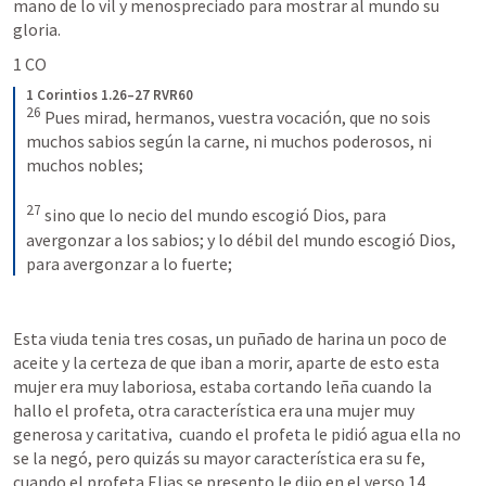
mano de lo vil y menospreciado para mostrar al mundo su 
gloria. 
1 CO 
1 Corintios 1.26–27 RVR60
26
Pues mirad, hermanos, vuestra vocación, que no sois 
muchos sabios según la carne, ni muchos poderosos, ni 
muchos nobles; 
27
sino que lo necio del mundo escogió Dios, para 
avergonzar a los sabios; y lo débil del mundo escogió Dios, 
para avergonzar a lo fuerte;
Esta viuda tenia tres cosas, un puñado de harina un poco de 
aceite y la certeza de que iban a morir, aparte de esto esta 
mujer era muy laboriosa, estaba cortando leña cuando la 
hallo el profeta, otra característica era una mujer muy 
generosa y caritativa,  cuando el profeta le pidió agua ella no 
se la negó, pero quizás su mayor característica era su fe, 
cuando el profeta Elias se presento le dijo en el verso 14