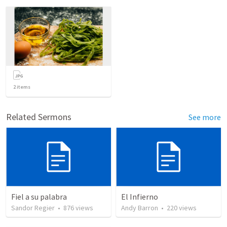
2
items
Related Sermons
See more
Fiel a su palabra
El Infierno
Sandor Regier
•
876
views
Andy Barron
•
220
views