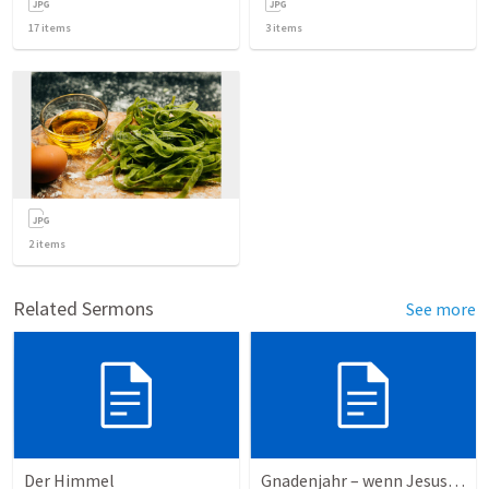
17
items
3
items
2
items
Related Sermons
See more
Der Himmel
Gnadenjahr – wenn Jesus unser neues Jahr ausruft