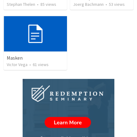
Stephan Thelen
•
85
views
Joerg Bachmann
•
53
views
Masken
Victor Vega
•
61
views