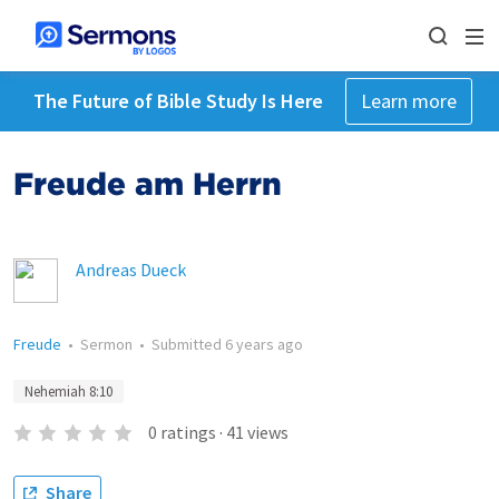
The Future of Bible Study Is Here
Learn more
Freude am Herrn
Andreas Dueck
Freude
•
Sermon
•
Submitted
6 years ago
Nehemiah 8:10
0
ratings
·
41
views
Share