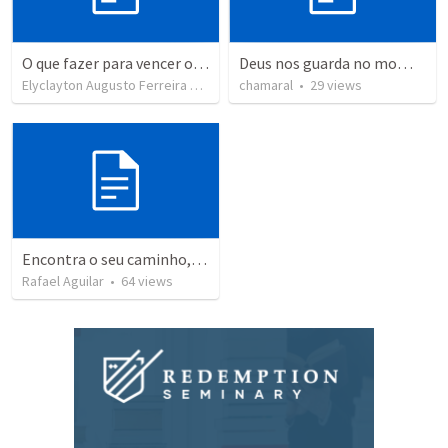
O que fazer para vencer o desânimo espiritual
Deus nos guarda no momento da dificuldade
Elyclayton Augusto Ferreira de Souza - OPBB
chamaral
•
•
154
29
views
views
Encontra o seu caminho, um passo de cada vez.
Rafael Aguilar
•
64
views