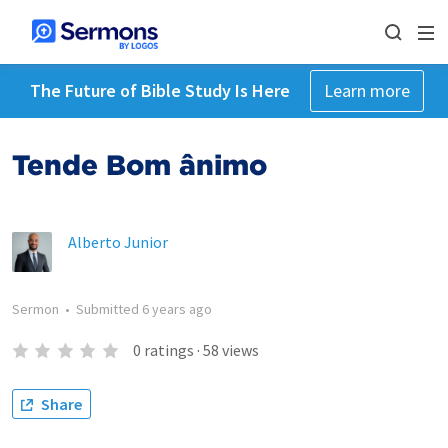
The Future of Bible Study Is Here
Learn more
Tende Bom ânimo
Alberto Junior
Sermon
•
Submitted
6 years ago
0
ratings
·
58
views
Share