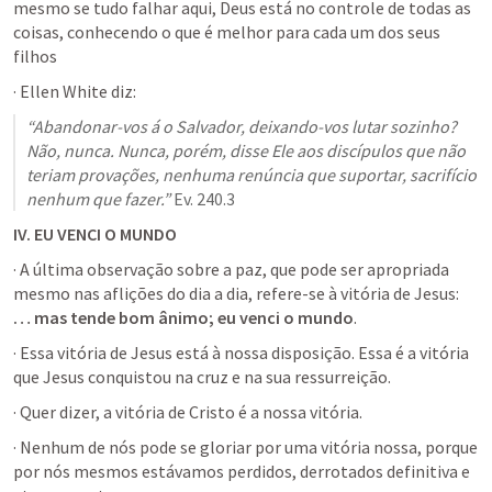
mesmo se tudo falhar aqui, Deus está no controle de todas as 
coisas, conhecendo o que é melhor para cada um dos seus 
filhos
· Ellen White diz: 
“Abandonar-vos á o Salvador, deixando-vos lutar sozinho? 
Não, nunca. Nunca, porém, disse Ele aos discípulos que não 
teriam provações, nenhuma renúncia que suportar, sacrifício 
nenhum que fazer.” 
Ev. 240.3
IV.
EU VENCI O MUNDO
· A última observação sobre a paz, que pode ser apropriada 
mesmo nas aflições do dia a dia, refere-se à vitória de Jesus: 
… mas tende bom ânimo; eu venci o mundo
. 
· Essa vitória de Jesus está à nossa disposição. Essa é a vitória 
que Jesus conquistou na cruz e na sua ressurreição. 
· Quer dizer, a vitória de Cristo é a nossa vitória. 
· Nenhum de nós pode se gloriar por uma vitória nossa, porque 
por nós mesmos estávamos perdidos, derrotados definitiva e 