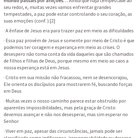
mundo passais por aflições…
 Ainda que haja tempestade ao 
seu redor, e, muitas vezes vamos enfrentar grandes 
tempestades, a paz pode estar controlando o seu coração, as 
suas emoções (conf. 
).[2]
· A ênfase de Jesus era para trazer paz em meio as dificuldades
· Essa paz provém de Jesus e somente por meio de Cristo é que 
podemos ter coragem e esperança em meio as crises. O 
desespero não toma conta da vida daqueles que são chamados 
de filhos e filhas de Deus, porque mesmo em meio ao caos a 
nossa esperança está em Jesus.
· Cristo em sua missão não fracassou, nem se desencorajou, 
Ele orienta os discípulos para mostrarem fé, buscando forças 
em Deus
· Muitas vezes o nosso caminho parece estar obstruído por 
aparentes impossibilidades, mas pela graça de Cristo 
devemos avançar e não nos desesperar, mas sim esperar no 
Senhor
· Viver em paz, apesar das circunstâncias, jamais pode ser 
classificado como indiferença, irresponsabilidade ou descaso. 