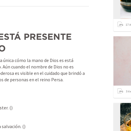
17
i
ESTÁ PRESENTE 
O
a única cómo la mano de Dios es está 
o. Aún cuando el nombre de Dios no es 
erosa es visible en el cuidado que brindó a 
os de personas en el reino Persa.
3
it
ster. (
) 
 salvación. (
)