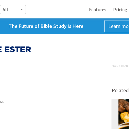
All
Features
Pricing
The Future of Bible Study Is Here
Learn mo
E ESTER
ADVERTISEME
Related
ws