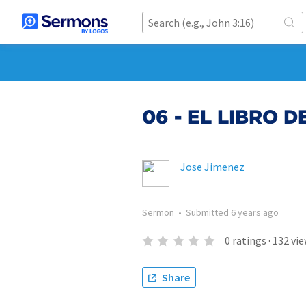
06 - EL LIBRO D
Jose Jimenez
Sermon
•
Submitted
6 years ago
0
ratings
·
132
vie
Share