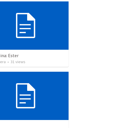
ina: Ester
vera
•
31
views