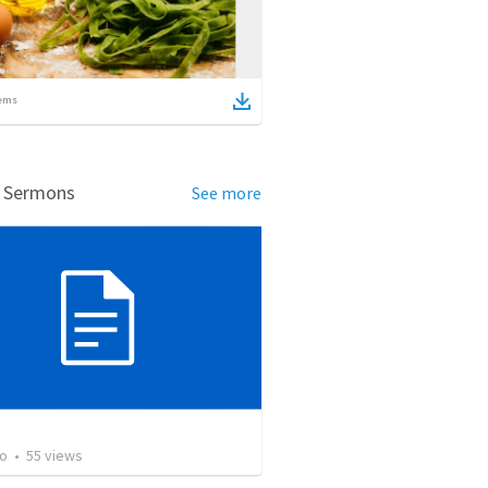
ems
d Sermons
See more
o
•
55
views