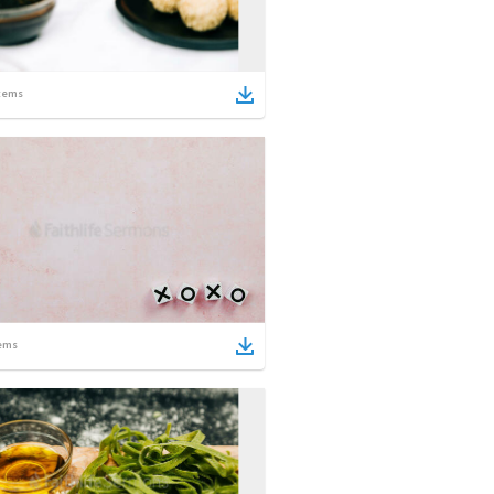
tems
ems