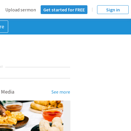
Upload sermon
Get started for FREE
Sign in
re
NT
 Media
See more