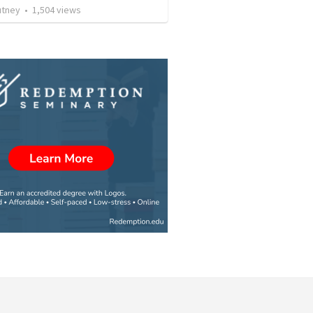
utney
•
1,504
views