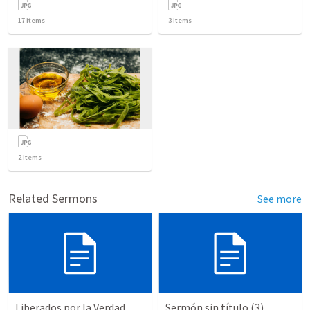
17
items
3
items
2
items
Related Sermons
See more
Liberados por la Verdad
Sermón sin título (3)