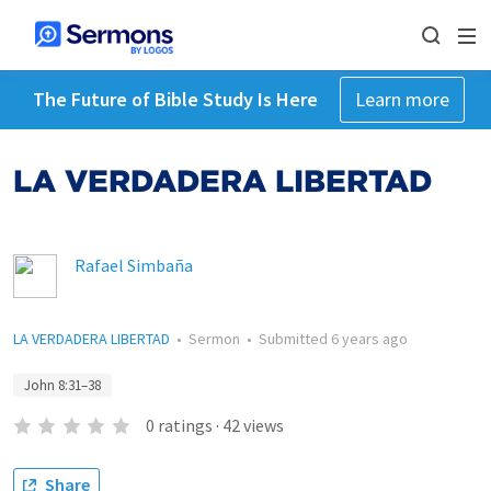
The Future of Bible Study Is Here
Learn more
LA VERDADERA LIBERTAD
Rafael Simbaña
LA VERDADERA LIBERTAD
•
Sermon
•
Submitted
6 years ago
John 8:31–38
0
ratings
·
42
views
Share