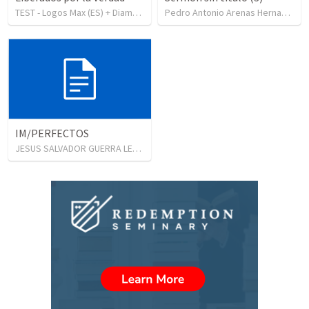
TEST - Logos Max (ES) + Diamante
•
111
views
Pedro Antonio Arenas Hernandez
IM/PERFECTOS
JESUS SALVADOR GUERRA LEYVA
•
26
views