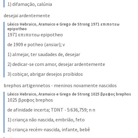
1) difamação, calúnia
desejai ardentemente
Léxico Hebraico, Aramaico e Grego de Strong
1971 επιποτεω 
epipotheo
1971 επιποτεω epipotheo
de 1909 e potheo (ansiar); v
1) almejar, ter saudades de, desejar
2) dedicar-se com amor, desejar ardentemente
3) cobiçar, abrigar desejos proibidos
brephos artigennetos - meninos novamente nascidos
Léxico Hebraico, Aramaico e Grego de Strong
1025 βρεφος brephos
1025 βρεφος brephos
de afinidade incerta; TDNT - 5:636,759; n n
1) criança não nascida, embrião, feto
2) criança recém-nascida, infante, bebê