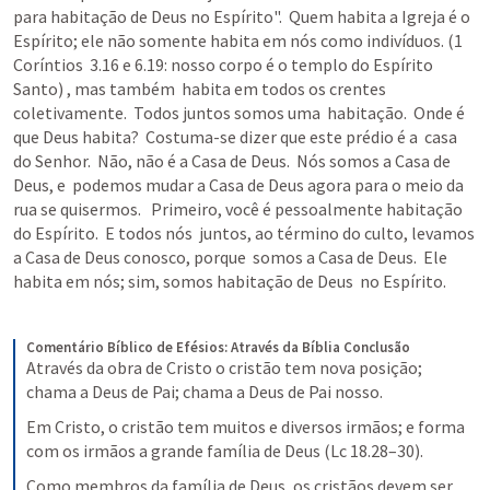
para habitação de Deus no Espírito".  Quem habita a Igreja é o  
Espírito; ele não somente habita em nós como indivíduos. (1 
Coríntios  3.16 e 6.19: nosso corpo é o templo do Espírito 
Santo) , mas também  habita em todos os crentes 
coletivamente.  Todos juntos somos uma  habitação.  Onde é 
que Deus habita?  Costuma-se dizer que este prédio é a  casa 
do Senhor.  Não, não é a Casa de Deus.  Nós somos a Casa de 
Deus, e  podemos mudar a Casa de Deus agora para o meio da 
rua se quisermos.   Primeiro, você é pessoalmente habitação 
do Espírito.  E todos nós  juntos, ao término do culto, levamos 
a Casa de Deus conosco, porque  somos a Casa de Deus.  Ele 
habita em nós; sim, somos habitação de Deus  no Espírito. 
Comentário Bíblico de Efésios: Através da Bíblia
Conclusão
Através da obra de Cristo o cristão tem nova posição; 
chama a Deus de Pai; chama a Deus de Pai nosso.
Em Cristo, o cristão tem muitos e diversos irmãos; e forma 
com os irmãos a grande família de Deus (Lc 18.28–30).
Como membros da família de Deus, os cristãos devem ser 