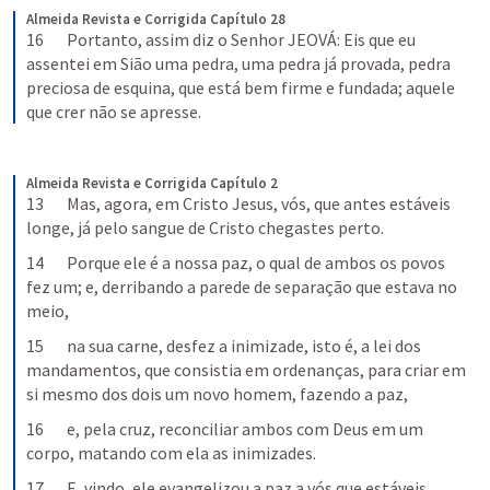
Almeida Revista e Corrigida
Capítulo 28
16       Portanto, assim diz o Senhor JEOVÁ: Eis que eu 
assentei em Sião uma pedra, uma pedra já provada, pedra 
preciosa de esquina, que está bem firme e fundada; aquele 
que crer não se apresse.
Almeida Revista e Corrigida
Capítulo 2
13       Mas, agora, em Cristo Jesus, vós, que antes estáveis 
longe, já pelo sangue de Cristo chegastes perto.
14       Porque ele é a nossa paz, o qual de ambos os povos 
fez um; e, derribando a parede de separação que estava no 
meio,
15       na sua carne, desfez a inimizade, isto é, a lei dos 
mandamentos, que consistia em ordenanças, para criar em 
si mesmo dos dois um novo homem, fazendo a paz,
16       e, pela cruz, reconciliar ambos com Deus em um 
corpo, matando com ela as inimizades.
17       E, vindo, ele evangelizou a paz a vós que estáveis 