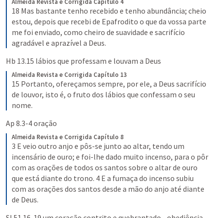
Almeida Revista e Corrigida
Capítulo 4
18 Mas bastante tenho recebido e tenho abundância; cheio 
estou, depois que recebi de Epafrodito o que da vossa parte 
me foi enviado, como cheiro de suavidade e sacrifício 
agradável e aprazível a Deus.
Hb 13.15
 lábios que professam e louvam a Deus
Almeida Revista e Corrigida
Capítulo 13
15 Portanto, ofereçamos sempre, por ele, a Deus sacrifício 
de louvor, isto é, o fruto dos lábios que confessam o seu 
nome.
Ap 8.3-4
 oração 
Almeida Revista e Corrigida
Capítulo 8
3 E veio outro anjo e pôs-se junto ao altar, tendo um 
incensário de ouro; e foi-lhe dado muito incenso, para o pôr 
com as orações de todos os santos sobre o altar de ouro 
que está diante do trono. 4 E a fumaça do incenso subiu 
com as orações dos santos desde a mão do anjo até diante 
de Deus.
Sl 51.16-19
 um coração contrito e quebrantado - obediência