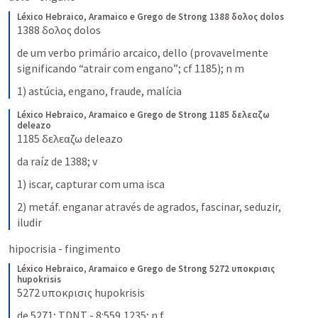
Léxico Hebraico, Aramaico e Grego de Strong
1388 δολος dolos
1388 δολος dolos
de um verbo primário arcaico, dello (provavelmente 
significando “atrair com engano”; cf 1185); n m
1) astúcia, engano, fraude, malícia
Léxico Hebraico, Aramaico e Grego de Strong
1185 δελεαζω 
deleazo
1185 δελεαζω deleazo
da raíz de 1388; v
1) iscar, capturar com uma isca
2) metáf. enganar através de agrados, fascinar, seduzir, 
iludir
hipocrisia - fingimento 
Léxico Hebraico, Aramaico e Grego de Strong
5272 υποκρισις 
hupokrisis
5272 υποκρισις hupokrisis
de 5271; TDNT - 8:559,1235; n f