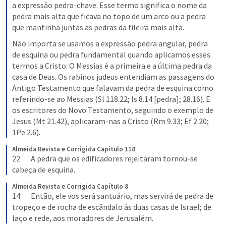
a expressão pedra-chave. Esse termo significa o nome da 
pedra mais alta que ficava no topo de um arco ou a pedra 
que mantinha juntas as pedras da fileira mais alta.
Não importa se usamos a expressão pedra angular, pedra 
de esquina ou pedra fundamental quando aplicamos esses 
termos a Cristo. O Messias é a primeira e a última pedra da 
casa de Deus. Os rabinos judeus entendiam as passagens do 
Antigo Testamento que falavam da pedra de esquina como 
referindo-se ao Messias (Sl 118.22; Is 8.14 [pedra]; 28.16). E 
os escritores do Novo Testamento, seguindo o exemplo de 
Jesus (Mt 21.42), aplicaram-nas a Cristo (Rm 9.33; Ef 2.20; 
1Pe 2.6).
Almeida Revista e Corrigida
Capítulo 118
22       A pedra que os edificadores rejeitaram tornou-se 
cabeça de esquina.
Almeida Revista e Corrigida
Capítulo 8
14       Então, ele vos será santuário, mas servirá de pedra de 
tropeço e de rocha de escândalo às duas casas de Israel; de 
laço e rede, aos moradores de Jerusalém.