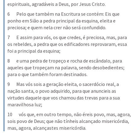
espirituais, agradáveis a Deus, por Jesus Cristo.
6       Pelo que também na Escritura se contém: Eis que 
ponho em Sião a pedra principal da esquina, eleita e 
preciosa; e quem nela crer não será confundido.
7       E assim para vós, os que credes, é preciosa, mas, para 
os rebeldes, a pedra que os edificadores reprovaram, essa 
foi a principal da esquina;
8       e uma pedra de tropeço e rocha de escândalo, para 
aqueles que tropeçam na palavra, sendo desobedientes; 
para o que também foram destinados.
9       Mas vós sois a geração eleita, o sacerdócio real, a 
nação santa, o povo adquirido, para que anuncieis as 
virtudes daquele que vos chamou das trevas para a sua 
maravilhosa luz;
10       vós que, em outro tempo, não éreis povo, mas, agora, 
sois povo de Deus; que não tínheis alcançado misericórdia, 
mas, agora, alcançastes misericórdia.