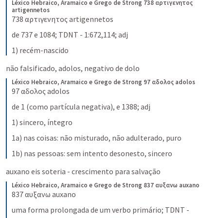
Léxico Hebraico, Aramaico e Grego de Strong
738 αρτιγενητος 
artigennetos
738 αρτιγενητος artigennetos
de 737 e 1084; TDNT - 1:672,114; adj
1) recém-nascido
não falsificado, adolos, negativo de dolo 
Léxico Hebraico, Aramaico e Grego de Strong
97 αδολος adolos
97 αδολος adolos
de 1 (como partícula negativa), e 1388; adj
1) sincero, íntegro
1a) nas coisas: não misturado, não adulterado, puro
1b) nas pessoas: sem intento desonesto, sincero
auxano eis soteria - crescimento para salvação
Léxico Hebraico, Aramaico e Grego de Strong
837 αυξανω auxano
837 αυξανω auxano
uma forma prolongada de um verbo primário; TDNT - 