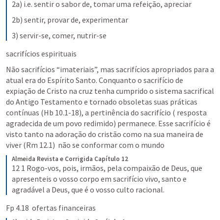
2a) i.e. sentir o sabor de, tomar uma refeição, apreciar
2b) sentir, provar de, experimentar
3) servir-se, comer, nutrir-se
sacrifícios espirituais
Não sacrifícios “imateriais”, mas sacrifícios apropriados para a 
atual era do Espírito Santo. Conquanto o sacrifício de 
expiação de Cristo na cruz tenha cumprido o sistema sacrifical 
do Antigo Testamento e tornado obsoletas suas práticas 
contínuas (
Hb 10.1-18
), a pertinência do sacrifício ( resposta 
agradecida de um povo redimido) permanece. Esse sacrifício é 
visto tanto na adoração do cristão como na sua maneira de 
viver (
Rm 12.1
)  não se conformar com o mundo
Almeida Revista e Corrigida
Capítulo 12
12 1 Rogo-vos, pois, irmãos, pela compaixão de Deus, que 
apresenteis o vosso corpo em sacrifício vivo, santo e 
agradável a Deus, que é o vosso culto racional.
Fp 4.18
  ofertas financeiras