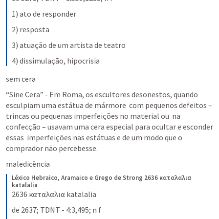
1) ato de responder
2) resposta
3) atuação de um artista de teatro
4) dissimulação, hipocrisia
sem cera
“Sine Cera” - Em Roma, os escultores desonestos, quando 
esculpiam uma estátua de mármore  com pequenos defeitos – 
trincas ou pequenas imperfeições no material ou  na 
confecção – usavam uma cera especial para ocultar e esconder 
essas  imperfeições nas estátuas e de um modo que o 
comprador não percebesse.
maledicência
Léxico Hebraico, Aramaico e Grego de Strong
2636 καταλαλια 
katalalia
2636 καταλαλια katalalia
de 2637; TDNT - 4:3,495; n f