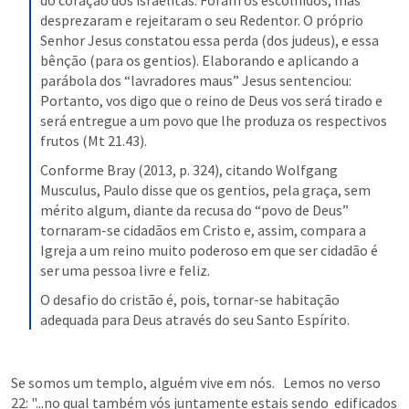
do coração dos israelitas. Foram os escolhidos, mas 
desprezaram e rejeitaram o seu Redentor. O próprio 
Senhor Jesus constatou essa perda (dos judeus), e essa 
bênção (para os gentios). Elaborando e aplicando a 
parábola dos “lavradores maus” Jesus sentenciou: 
Portanto, vos digo que o reino de Deus vos será tirado e 
será entregue a um povo que lhe produza os respectivos 
frutos (Mt 21.43).
Conforme Bray (2013, p. 324), citando Wolfgang 
Musculus, Paulo disse que os gentios, pela graça, sem 
mérito algum, diante da recusa do “povo de Deus” 
tornaram-se cidadãos em Cristo e, assim, compara a 
Igreja a um reino muito poderoso em que ser cidadão é 
ser uma pessoa livre e feliz.
O desafio do cristão é, pois, tornar-se habitação 
adequada para Deus através do seu Santo Espírito.
Se somos um templo, alguém vive em nós.   Lemos no verso 
22: "...no qual também vós juntamente estais sendo  edificados 