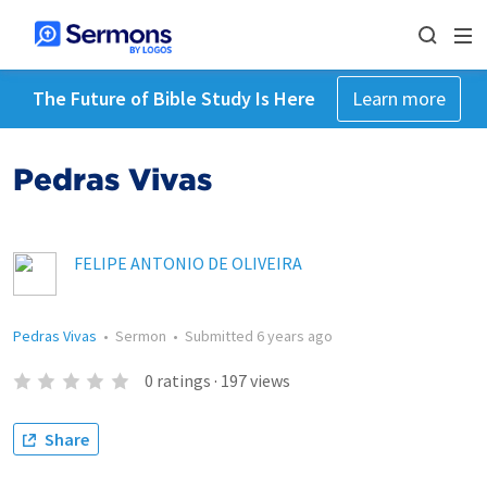
The Future of Bible Study Is Here
Learn more
Pedras Vivas
FELIPE ANTONIO DE OLIVEIRA
Pedras Vivas
•
Sermon
•
Submitted
6 years ago
0
ratings
·
197
views
Share