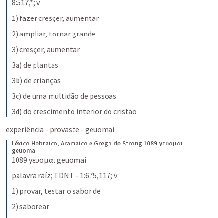
8:517,*; v
1) fazer cresçer, aumentar
2) ampliar, tornar grande
3) cresçer, aumentar
3a) de plantas
3b) de crianças
3c) de uma multidão de pessoas
3d) do crescimento interior do cristão
experiência - provaste - geuomai 
Léxico Hebraico, Aramaico e Grego de Strong
1089 γευομαι 
geuomai
1089 γευομαι geuomai
palavra raíz; TDNT - 1:675,117; v
1) provar, testar o sabor de
2) saborear