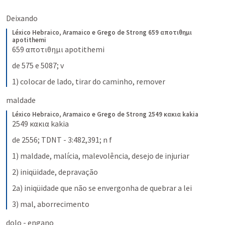
Deixando
Léxico Hebraico, Aramaico e Grego de Strong
659 αποτιθημι 
apotithemi
659 αποτιθημι apotithemi
de 575 e 5087; v
1) colocar de lado, tirar do caminho, remover
maldade
Léxico Hebraico, Aramaico e Grego de Strong
2549 κακια kakia
2549 κακια kakia
de 2556; TDNT - 3:482,391; n f
1) maldade, malícia, malevolência, desejo de injuriar
2) iniqüidade, depravação
2a) iniqüidade que não se envergonha de quebrar a lei
3) mal, aborrecimento
dolo - engano