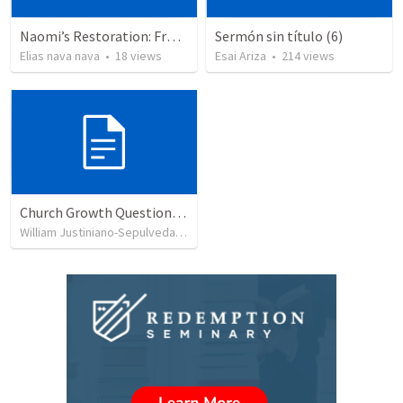
Naomi’s Restoration: From Bitterness to Blessing.
Sermón sin título (6)
Elias nava nava
•
18
views
Esai Ariza
•
214
views
Church Growth Questionnaire/Discussion Groups
William Justiniano-Sepulveda
•
515
views