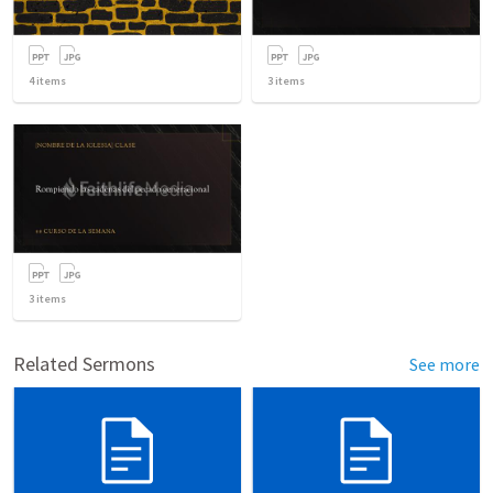
4
items
3
items
3
items
Related Sermons
See more