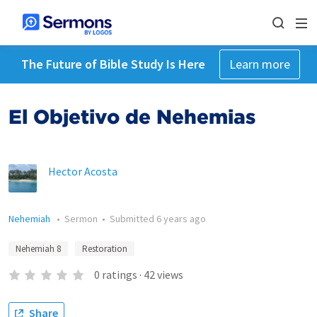
The Future of Bible Study Is Here
Learn more
El Objetivo de Nehemias
Hector Acosta
Nehemiah
•
Sermon
•
Submitted
6 years ago
Nehemiah 8
Restoration
0
ratings
·
42
views
Share