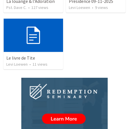
La louange & l’Adoration
Présidence 09-11-2025
Pst. Dave C.
•
127
views
Levi Loewen
•
9
views
Le livre de Tite
Levi Loewen
•
11
views