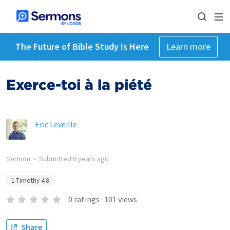
The Future of Bible Study Is Here
Learn more
Exerce-toi à la piété
Eric Leveille
Sermon
•
Submitted
6 years ago
1 Timothy 4:8
0
ratings
·
101
views
Share