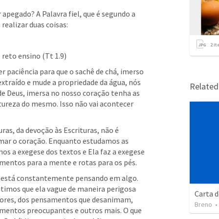
apegado? A Palavra fiel, que é segundo a 
realizar duas coisas: 
 
2
it
reto ensino (
Tt 1.9
) 
paciência para que o sachê de chá, imerso 
xtraído e mude a propriedade da água, nós 
Relate
de Deus, imersa no nosso coração tenha as 
atureza do mesmo. Isso não vai acontecer 
ras, da devoção às Escrituras, não é 
mar o coração. Enquanto estudamos as 
os a exegese dos textos e Ela faz a exegese 
mentos para a mente e rotas para os pés. 
e está constantemente pensando em algo. 
timos que ela vague de maneira perigosa 
Carta d
tores, dos pensamentos que desanimam, 
Breno
entos preocupantes e outros mais. O que 