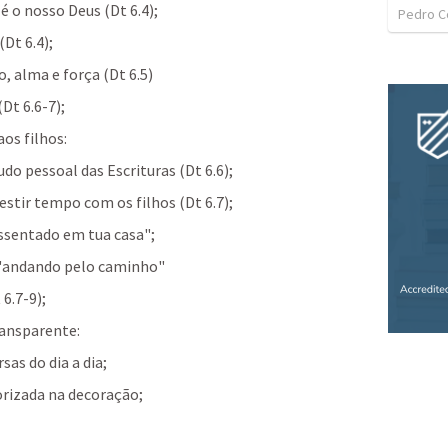
é o nosso Deus (
Dt 6.4
);
Pedro C
(
Dt 6.4
); 
, alma e força (
Dt 6.5
) 
(
Dt 6.6-7
); 
aos filhos:
udo pessoal das Escrituras (
Dt 6.6
);
estir tempo com os filhos (
Dt 6.7
); 
ssentado em tua casa";
"andando pelo caminho" 
 6.7-9
); 
ransparente:
sas do dia a dia; 
orizada na decoração; 