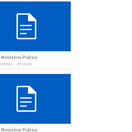
- Ministério Prático
osteira
•
84
views
- Ministério Prático