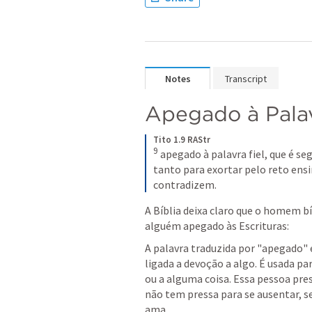
Notes
Transcript
Apegado à Palav
Tito 1.9 RAStr
9
apegado à palavra fiel, que é s
tanto para exortar pelo reto ens
contradizem.
A Bíblia deixa claro que o homem bíb
alguém apegado às Escrituras: 
A palavra traduzida por "apegado" é
ligada a devoção a algo. É usada p
ou a alguma coisa. Essa pessoa pres
não tem pressa para se ausentar, se
ama. 