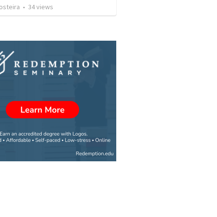
osteira
•
34
views