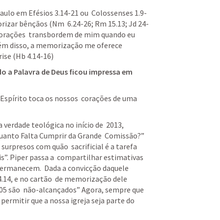
aulo em 
Efésios 3.14-21
 ou  
Colossenses 1.9-
orizar bênçãos (
Nm  6.24-26
; 
Rm 15.13
; 
Jd 24-
s orações  transbordem de mim quando eu 
ém disso, a memorização me oferece 
ise (
Hb 4.14-16
) 
o a Palavra de Deus ficou impressa em 
 Espírito toca os nossos  corações de uma 
verdade teológica no início de  2013, 
Quanto Falta Cumprir da Grande  Comissão?” 
urpresos com quão  sacrificial é a tarefa 
. Piper passa a  compartilhar estimativas 
ermanecem.  Dada a convicção daquele 
.14
, e no cartão  de memorização dele 
.405 são  não-alcançados” Agora, sempre que 
 permitir que a nossa igreja seja parte do 