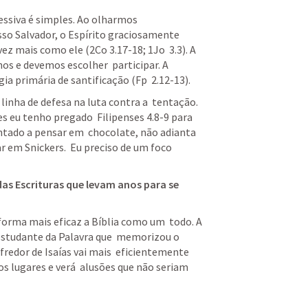
ssiva é simples. Ao olharmos  
o Salvador, o Espírito graciosamente  
ez mais como ele (
2Co 3.17-18
; 
1Jo  3.3
). A 
os e devemos escolher  participar. A 
a primária de santificação (
Fp  2.12-13
). 
nha de defesa na luta contra a  tentação. 
es eu tenho pregado  
Filipenses 4.8-9
 para 
tado a pensar em  chocolate, não adianta 
em Snickers.  Eu preciso de um foco 
 das Escrituras que levam anos para se 
rma mais eficaz a Bíblia como um  todo. A 
Bíblia interage com ela mesma. O estudante da Palavra que  memorizou o 
fredor de Isaías vai mais  eficientemente 
s lugares e verá  alusões que não seriam 