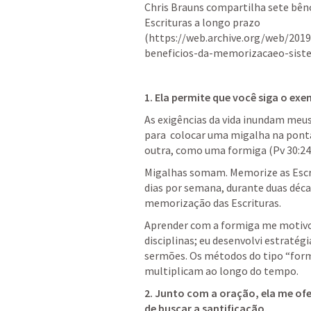
Chris Brauns compartilha sete bên
Escrituras a longo prazo 
(https://web.archive.org/web/201
beneficios-da-memorizacaeo-siste
1. Ela permite que você siga o exe
As exigências da vida inundam meus
para  colocar uma migalha na ponta d
outra, como uma formiga (
Pv 30:24
Migalhas somam. Memorize as Escrit
dias por semana, durante duas décad
memorização das Escrituras. 
Aprender com a formiga me motivou 
disciplinas; eu desenvolvi estratégia
sermões. Os métodos do tipo “formig
multiplicam ao longo do tempo. 
2. Junto com a oração, ela me ofe
de buscar a santificação. 