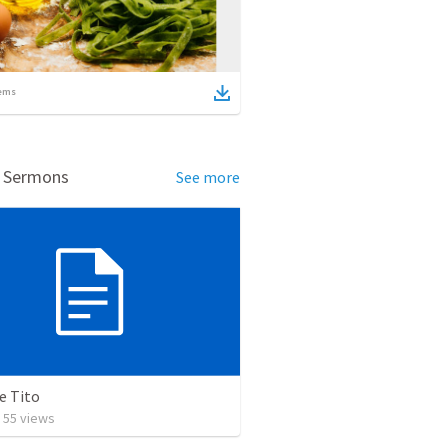
ems
d Sermons
See more
e Tito
•
55
views