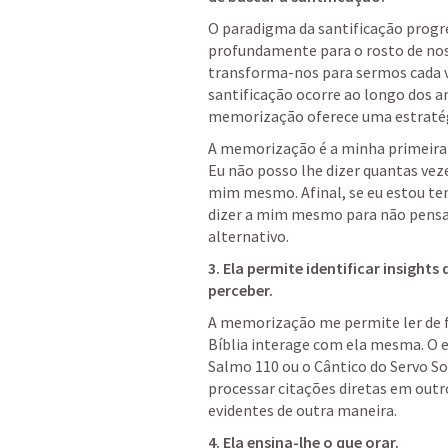
O paradigma da santificação progre
profundamente para o rosto de noss
transforma-nos para sermos cada v
santificação ocorre ao longo dos an
memorização oferece uma estratégi
A memorização é a minha primeira li
Eu não posso lhe dizer quantas vez
mim mesmo. Afinal, se eu estou ten
dizer a mim mesmo para não pensar 
alternativo. 
3. Ela permite identificar insights
perceber. 
A memorização me permite ler de fo
Salmo 110
 ou o Cântico do Servo So
processar citações diretas em outro
evidentes de outra maneira. 
4. Ela ensina-lhe o que orar.  