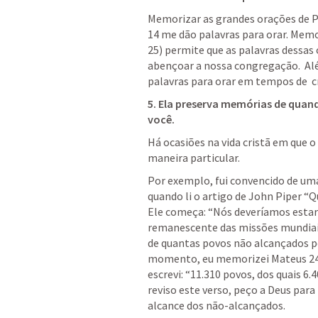
Memorizar as grandes orações de P
14
 me dão palavras para orar. Mem
25
) permite que as palavras dessa
abençoar a nossa congregação.  Al
palavras para orar em tempos de  cr
5. Ela preserva memórias de quand
você. 
Há ocasiões na vida cristã em que o
maneira particular. 
Por exemplo, fui convencido de uma 
quando li o artigo de John Piper “
Ele começa: “Nós deveríamos estar s
remanescente das missões mundiais”
de quantas povos não alcançados p
momento, eu memorizei 
Mateus 24
escrevi: “11.310 povos, dos quais 6
reviso este verso, peço a Deus para 
alcance dos não-alcançados. 