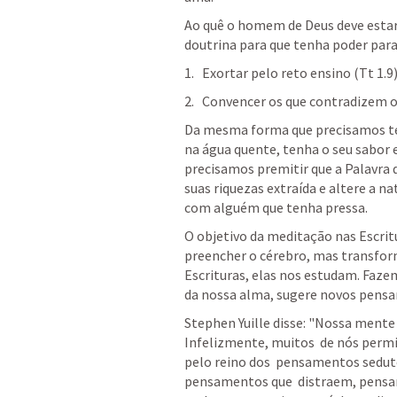
Ao quê o homem de Deus deve estar 
doutrina para que tenha poder para 
Exortar pelo reto ensino (
Tt 1.9
)
Convencer os que contradizem o 
Da mesma forma que precisamos ter 
na água quente, tenha o seu sabor e
precisamos premitir que a Palavra 
suas riquezas extraída e altere a n
com alguém que tenha pressa. 
O objetivo da meditação nas Escritu
preencher o cérebro, mas transfor
Escrituras, elas nos estudam. Fazem
da nossa alma, sugere novos pensa
Stephen Yuille disse: "Nossa ment
Infelizmente, muitos  de nós permi
pelo reino dos  pensamentos sedu
pensamentos que  distraem, pensam