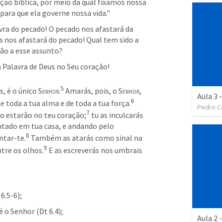
ão bíblica, por meio da qual fixamos nossa 
para que ela governe nossa vida." 
vra do pecado! O pecado nos afastará da 
s nos afastará do pecado! Qual tem sido a 
ão a esse assunto?
 Palavra de Deus no Seu coração!
5
, é o único 
Senhor
.
Amarás, pois, o 
Senhor
, 
Aula 3 
6
e toda a tua alma e de toda a tua força.
Pedro C
7
no estarão no teu coração;
tu as inculcarás 
entado em tua casa, e andando pelo 
8
ntar-te.
Também as atarás como sinal na 
9
ntre os olhos.
E as escreverás nos umbrais 
 6.5-6
); 
é o Senhor (
Dt 6.4
);
Aula 2 