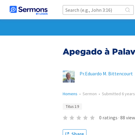
Apegado à Palavr
Pr.Eduardo M. Bittencourt
Homens
•
Sermon
•
Submitted
6 year
Titus 1:9
0
ratings
·
88
view
Share