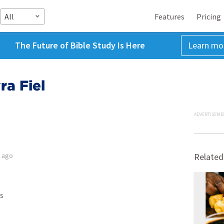
All
Features
Pricing
The Future of Bible Study Is Here
Learn mo
a Fiel
ADVERTISEME
s ago
Related
s