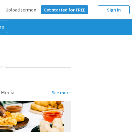
Upload sermon
Get started for FREE
Sign in
re
NT
 Media
See more