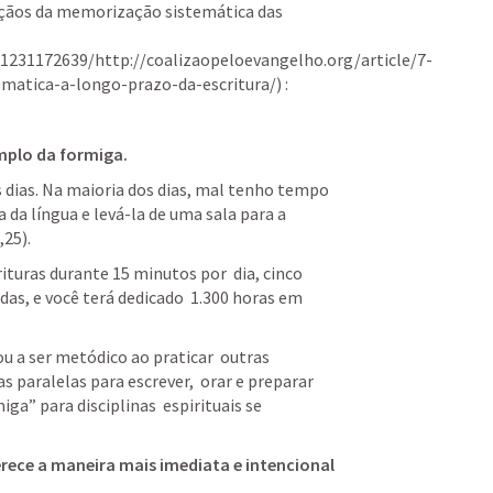
çãos da memorização sistemática das 
91231172639/http://coalizaopeloevangelho.org/article/7-
matica-a-longo-prazo-da-escritura/) :
mplo da formiga. 
 dias. Na maioria dos dias, mal tenho tempo 
a língua e levá-la de uma sala para a  
,
25
). 
uras durante 15 minutos por  dia, cinco 
as, e você terá dedicado  1.300 horas em 
a ser metódico ao praticar  outras 
s paralelas para escrever,  orar e preparar 
a” para disciplinas  espirituais se 
rece a maneira mais imediata e intencional 