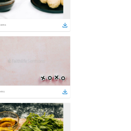
tems
ems