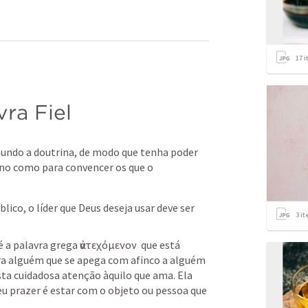
17
i
ra Fiel
egundo a doutrina, de modo que tenha poder 
ino como para convencer os que o 
lico, o líder que Deus deseja usar deve ser 
3
it
 a palavra grega ἀντεχόμενον  que está 
ara alguém que se apega com afinco a alguém 
ta cuidadosa atenção àquilo que ama. Ela 
u prazer é estar com o objeto ou pessoa que 