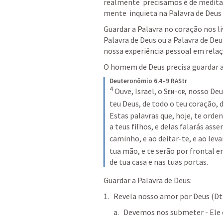
realmente  precisamos é de meditaç
mente  inquieta na Palavra de Deus 
Guardar a Palavra no coração nos li
Palavra de Deus ou a Palavra de Deu
nossa experiência pessoal em relaç
O homem de Deus precisa guardar a
Deuteronômio 6.4–9 RAStr
4
Ouve, Israel, o 
Senhor
, nosso Deus
teu Deus, de todo o teu coração, d
Estas palavras que, hoje, te orde
a teus filhos, e delas falarás ass
caminho, e ao deitar-te, e ao leva
tua mão, e te serão por frontal e
de tua casa e nas tuas portas.
Guardar a Palavra de Deus: 
Revela nosso amor por Deus (
Dt
Devemos nos submeter - Ele 