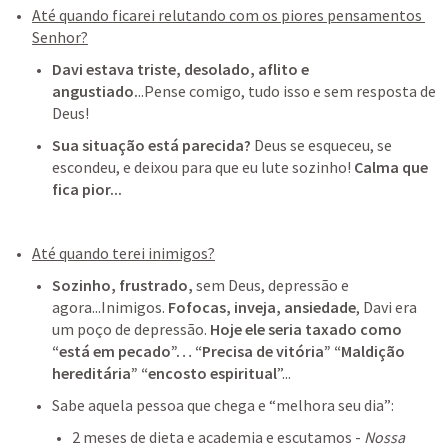
Até quando ficarei relutando com os piores pensamentos 
Senhor?
Davi estava triste, desolado, aflito e 
angustiado.
..Pense comigo, tudo isso e sem resposta de 
Deus! 
Sua situação está parecida?
 Deus se esqueceu, se 
escondeu, e deixou para que eu lute sozinho! 
Calma que 
fica pior...
Até quando terei inimigos?
Sozinho, frustrado,
 sem Deus, depressão e 
agora...Inimigos. 
Fofocas, inveja, ansiedade
, Davi era 
um poço de depressão. 
Hoje ele seria taxado como 
“está em pecado”… “Precisa de vitória” “Maldição 
hereditária” “encosto espiritual
”...
Sabe aquela pessoa que chega e “melhora seu dia”: 
2 meses de dieta e academia e escutamos - 
Nossa 