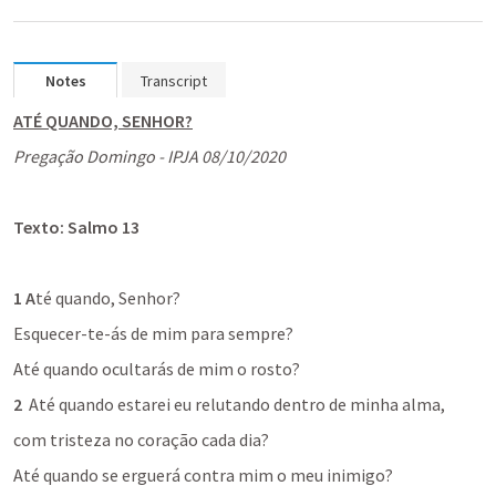
Notes
Transcript
ATÉ QUANDO, SENHOR?
Pregação Domingo - IPJA 08/10/2020
Texto: 
Salmo 13
1
A
té quando, 
Senhor
?
Esquecer-te-ás
 de mim para sempre?
Até quando
ocultarás 
de mim o rosto?
2
Até quando 
estarei eu 
relutando
 dentro de minha alma,
com tristeza no coração cada dia?
Até quando 
se erguerá contra mim o meu 
inimigo
?