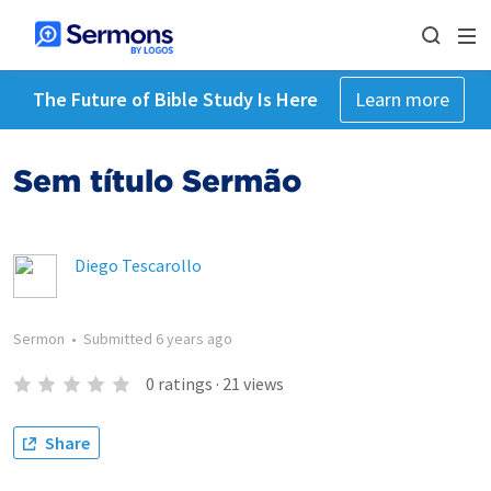
The Future of Bible Study Is Here
Learn more
Sem título Sermão
Diego Tescarollo
Sermon
•
Submitted
6 years ago
0
ratings
·
21
views
Share