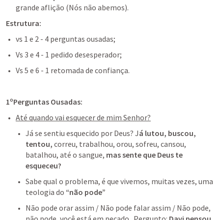
grande aflição (Nós não abemos).
Estrutura:
vs 1 e 2 - 4 perguntas ousadas;
Vs 3 e 4 - 1 pedido desesperador;
Vs 5 e 6 - 1 retomada de confiança.
1ºPerguntas Ousadas:
Até quando vai esquecer de mim Senhor?
Já se sentiu esquecido por Deus? J
á lutou, buscou, 
tentou,
 correu, trabalhou, orou, sofreu, cansou, 
batalhou, até o sangue, 
mas sente que Deus te 
esqueceu?
Sabe qual o problema, é que vivemos, muitas vezes, uma 
teologia do 
“não pode”
Não pode orar assim / Não pode falar assim / Não pode, 
não pode, você está em pecado...Pergunto: 
Davi pensou 