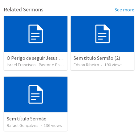
Related Sermons
See more
O Perigo de seguir Jesus com uma visão distorcida
Sem título Sermão (2)
Israel Francisco - Pastor e Psicólogo
•
Edson Ribeiro
104
views
•
190
views
Sem título Sermão
Rafael Gonçalves
•
136
views