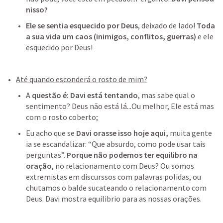
nisso?
Ele se sentia esquecido por Deus
, deixado de lado! 
Toda 
a sua vida um caos (inimigos, conflitos, guerras)
 e ele 
esquecido por Deus! 
Até quando esconderá o rosto de mim?
A
 questão é: Davi está tentando
, mas sabe qual o 
sentimento? Deus não está lá...Ou melhor, Ele está mas 
com o rosto coberto;
Eu acho que se
 Davi orasse isso hoje aqui,
 muita gente 
ia se escandalizar: “Que absurdo, como pode usar tais 
perguntas”.
 Porque não podemos ter equilibro na 
oração
, no relacionamento com Deus? Ou somos 
extremistas em discurssos com palavras polidas, ou 
chutamos o balde sucateando o relacionamento com 
Deus. Davi mostra equilibrio para as nossas orações.