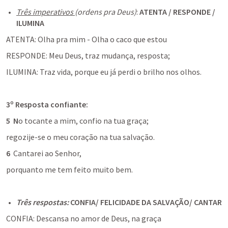
Três imperativos 
(ordens pra Deus)
: 
ATENTA / RESPONDE / 
ILUMINA
ATENTA: Olha pra mim - Olha o caco que estou
RESPONDE: Meu Deus, traz mudança, resposta;
ILUMINA: Traz vida, porque eu já perdi o brilho nos olhos.
3º Resposta confiante:
5
N
o tocante a mim, 
confio 
na tua graça;
regozije-se
 o meu coração na tua salvação.
6
Cantarei 
ao 
Senhor
,
porquanto me tem feito muito bem. 
Três respostas:
CONFIA/ FELICIDADE DA SALVAÇÃO/ CANTAR
CONFIA: Descansa no amor de Deus, na graça