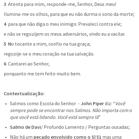
3
Atenta 
para mim, 
responde-me
, 
Senhor
, Deus meu!
Ilumina-me 
os olhos, para que eu não durma o sono da morte;
4
  para que não diga o meu inimigo: Prevaleci contra ele;
e não se regozijem os meus adversários, vindo eu a vacilar.
5
N
o tocante a mim, 
confio 
na tua graça;
regozije-se
 o meu coração na tua salvação.
6
Cantarei 
ao 
Senhor
,
porquanto me tem feito muito bem. 
Contextualização:
Salmos como Escola do Senhor  - 
John Piper
 diz: “
Você 
sempre pode se encontrar nos Salmos. Não importa com o 
que você está lidando. Você está sempre lá
”
Salmo de Davi
/ Profundo Lamento / Perguntas ousadas;
Não há um 
pecado envolvido como o 
Sl 51
mas uma 