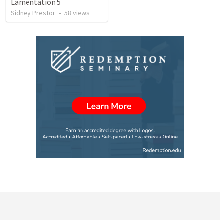
Lamentation 5
Sidney Preston
•
58
views