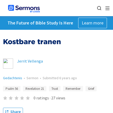
The Future of Bible Study Is Here
Learn more
Kostbare tranen
Jerrit Vellenga
Gedachtenis
•
Sermon
•
Submitted
6 years ago
Psalm 56
Revelation 21
Trust
Remember
Grief
0
ratings
·
27
views
Share