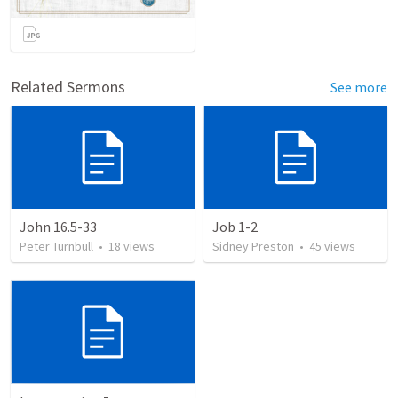
Related Sermons
See more
John 16.5-33
Job 1-2
Peter Turnbull
•
18
views
Sidney Preston
•
45
views