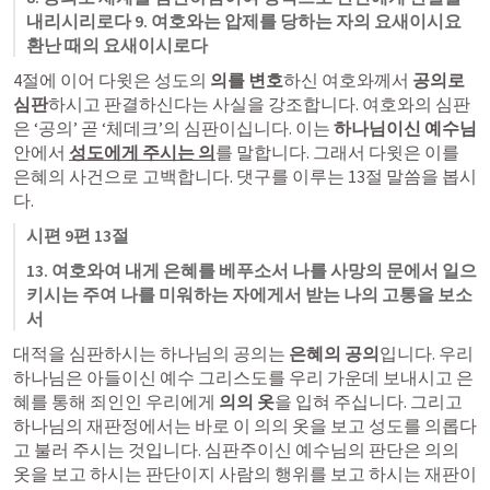
내리시리로다 9. 여호와는 압제를 당하는 자의 요새이시요 
환난 때의 요새이시로다
4절에 이어 다윗은 성도의 
의를 변호
하신 여호와께서 
공의로 
심판
하시고 판결하신다는 사실을 강조합니다. 여호와의 심판
은 ‘공의’ 곧 ‘체데크’의 심판이십니다. 이는 
하나님이신 예수님
안에서 
성도에게 주시는 의
를 말합니다. 그래서 다윗은 이를 
은혜의 사건으로 고백합니다. 댓구를 이루는 13절 말씀을 봅시
다. 
시편 9편 13절 
13. 여호와여 내게 은혜를 베푸소서 나를 사망의 문에서 일으
키시는 주여 나를 미워하는 자에게서 받는 나의 고통을 보소
서
대적을 심판하시는 하나님의 공의는 
은혜의 공의
입니다. 우리 
하나님은 아들이신 예수 그리스도를 우리 가운데 보내시고 은
혜를 통해 죄인인 우리에게 
의의 옷
을 입혀 주십니다. 그리고 
하나님의 재판정에서는 바로 이 의의 옷을 보고 성도를 의롭다
고 불러 주시는 것입니다. 심판주이신 예수님의 판단은 의의 
옷을 보고 하시는 판단이지 사람의 행위를 보고 하시는 재판이 