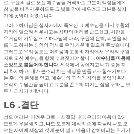
로, 구원의 길로 오신 예수님을 거역하고 그분이 백성들에게 
참 빛을 비추지 못하도록 그 빛을 막아 세우려고 그분을 십자
가에 못박아 죽였습니다. 
그러나 하나님은 십자가에서 죽으신 그 예수님을 다시 부활의 
자리에 일으켜 세우시고는 사탄의 머리를 밟으셨고, 사탄을 
무저갱에 가두심으로 하나님의 나라, 구원의 은혜, 죄인을 의
롭다고 하시는 칭의의 역사를 우리 가운데 일으켜 주셨습니다. 
그러므로 우리 성도는 어려움과 고통의 자리에서 우리의 구원
자로 오신 예수님을 향해 부르짖어야 합니다. 
예수님을 마음에 
소망으로 붙들어야 합니다.
 세상에서 높아지고 내가 좋은 자
리 차지하고, 내가 큰소리 치는 세상을 만들고자 힘쓰기보다
는 주님의 은혜를 얻고, 예수님의 구속의 칭의를 옷입기 위해 
오직 예수님만을 높이고 그분을 존귀히 여기는 삶을 구하는 모
두가 되시기 바랍니다.
L6 .결단
성도 여러분! 어려운 코로나 시절입니다. 우리의 마음이 알게 
모르게 우울해 지고, 나도 모르게 대적의 손에 휘둘려 나도 모
르는 사이에 세상의 것에 눈이 멀고 마음이 갇혀버리는 위기가 