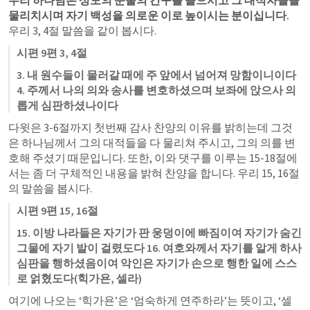
우리 하나님은 성도의 눈물의 간구를 들으시고 그 대적자들을 
물리치시며 자기 백성을 의로운 이로 높이시는 분이십니다. 
우리 3, 4절 말씀을 같이 봅시다. 
시편 9편 3, 4절
3. 내 원수들이 물러갈 때에 주 앞에서 넘어져 망함이니이다 
4. 주께서 나의 의와 송사를 변호하셨으며 보좌에 앉으사 의
롭게 심판하셨나이다
다윗은 3-6절까지 첫번째 감사 찬양의 이유를 밝히는데 그것
은 하나님께서 그의 대적들을 다 물리쳐 주시고, 그의 의를 변
호해 주셨기 때문입니다. 또한, 이와 댓구를 이루는 15-18절에
서는 좀 더 구체적인 내용을 밝혀 찬양을 합니다. 우리 15, 16절
의 말씀을 봅시다. 
시편 9편 15, 16절
15. 이방 나라들은 자기가 판 웅덩이에 빠짐이여 자기가 숨긴 
그물에 자기 발이 걸렸도다 16. 여호와께서 자기를 알게 하사 
심판을 행하셨음이여 악인은 자기가 손으로 행한 일에 스스
로 얽혔도다(힉가욘, 셀라)
여기에 나오는 ‘힉가욘’은 ‘엄숙하게 연주하라’는 뜻이고, ‘셀