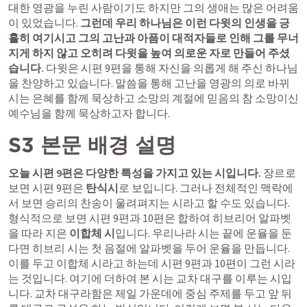
대한 영광을 누린 사람이기도 하지만 그의 생애는 많은 어려움
이 있었습니다. 
그런데 우리 하나님은 이런 다윗의 인생을 긍
휼히 여기시고 그의 고난과 아픔이 대적자들로 인해 그를 무너
지게 하지 않고 오히려 다윗을 높여 의로운 자로 만들어 주셨
습니다.
 다윗은 시편 9편을 통해 자신을 의롭게 해 주신 하나님
을 찬양하고 있습니다. 말씀을 통해 고난을 영광의 의로 바뀌
시는 은혜를 함께 묵상하고 소망의 계절에 믿음의 참 소망이신 
예수님을 함께 묵상하고자 합니다. 
S3 본문 배경 설명
오늘 시편 9편은 다양한 특성을 가지고 있는 시입니다.
 장르로 
보면 시편 9편은 
탄식시
로 보입니다. 그러나 전체적인 맥락에
서 보면 승리의 찬송이 울려펴지는 시라고 할 수도 있습니다. 
형식적으로 보면 시편 9편과 10편은 합하여 히브리어 알파벳
을 따라 지은 
이합체 시
입니다. 우리나라 시는 끝에 운율을 둔
다면 히브리 시는 첫 음절에 알파벳을 두어 운율을 만듭니다. 
이를 두고 이합체 시라고 하는데 시편 9편과 10편이 그런 시라
는 것입니다. 여기에 더하여 본 시는 교차 대구를 이루는 시입
니다. 교차 대구라함은 제일 가운데에 중심 주제를 두고 앞 뒤