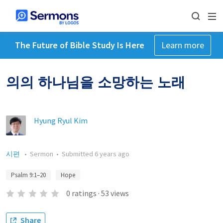
The Future of Bible Study Is Here
Learn more
의의 하나님을 소망하는 노래
Hyung Ryul Kim
시편
•
Sermon
•
Submitted
6 years ago
Psalm 9:1–20
Hope
0
ratings
·
53
views
Share