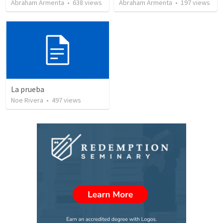
Abraham Armenta
•
638
views
Abraham Armenta
•
197
views
La prueba
Noe Rivera
•
497
views