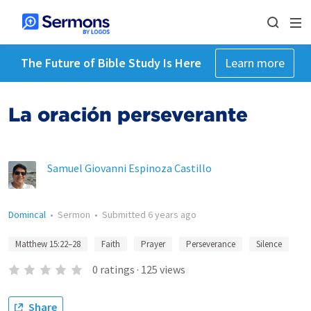
The Future of Bible Study Is Here
Learn more
La oración perseverante
Samuel Giovanni Espinoza Castillo
Domincal
•
Sermon
•
Submitted
6 years ago
Matthew 15:22–28
Faith
Prayer
Perseverance
Silence
0
ratings
·
125
views
Share