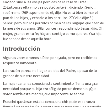
enviado sino a las ovejas perdidas de la casa de Israel. 
25Entonces ella vino y se postró ante él, diciendo: ¡Señor, 
socórreme! 26Respondiendo él, dijo: No está bien tomar el 
pan de los hijos, y echarlo a los perrillos. 27Y ella dijo: Sí, 
Señor; pero aun los perrillos comen de las migajas que caen de 
la mesa de sus amos. 28Entonces respondiendo Jesús, dijo: Oh 
mujer, grande es tu fe; hágase contigo como quieres. Y su hija 
fue sanada desde aquella hora. 	
Introducción
Algunas veces oramos a Dios por ayuda, pero no recibimos 
respuesta inmediata.
La oración parece no llegar a oidos del Padre, a pesar de lo 
grande de nuestra necesidad.
La mujer cananea conocía este sentimiento. Tenía una gran 
necesidad porque su hija era afligida por un demonio. ¡Que 
dolor sentía esta madre!, que impotente se sentía.
Escuchó que Jesús estaba cerca, una chispa de esperanza 
iluminó su corazón. Solamente eso se necesita, una pequeña 