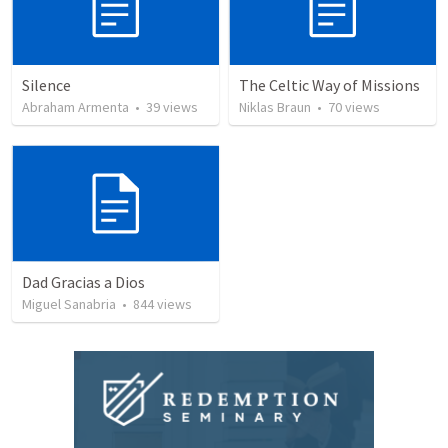
Silence
The Celtic Way of Missions
Abraham Armenta
•
39
views
Niklas Braun
•
70
views
Dad Gracias a Dios
Miguel Sanabria
•
844
views