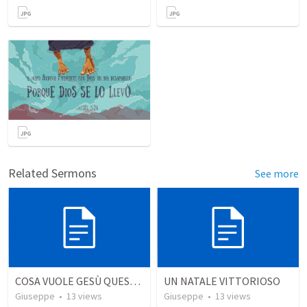
Related Sermons
See more
COSA VUOLE GESÙ QUESTO NATALE?
UN NATALE VITTORIOSO
Giuseppe
•
13
views
Giuseppe
•
13
views