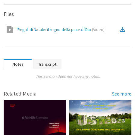
Files
‎Regali di Natale: ‎il regno della pace di Dio
(
Video
)
Notes
Transcript
This sermon does not have any notes.
Related Media
See more