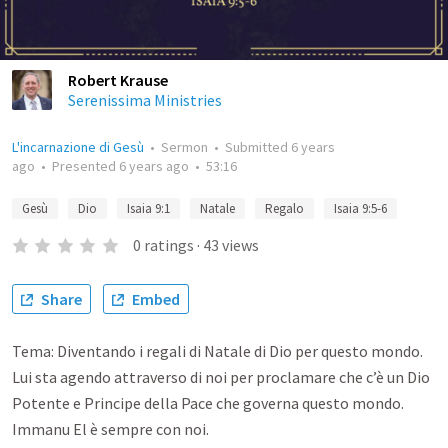
Robert Krause
Serenissima Ministries
L'incarnazione di Gesù
•
Sermon
•
Submitted
6 years
ago
•
Presented
6 years ago
•
53:16
Gesù
Dio
Isaia 9:1
Natale
Regalo
Isaia 9:5-6
0
ratings
·
43
views
Share
Embed
Tema: Diventando i regali di Natale di Dio per questo mondo.
Lui sta agendo attraverso di noi per proclamare che c’è un ‎Dio
Potente e ‎Principe della Pace che governa questo mondo.
Immanu El è sempre con noi.