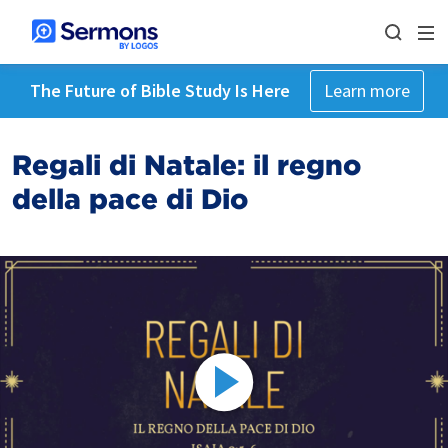
The Future of Bible Study Is Here
Learn more
‎Regali di Natale: ‎il regno
della pace di Dio