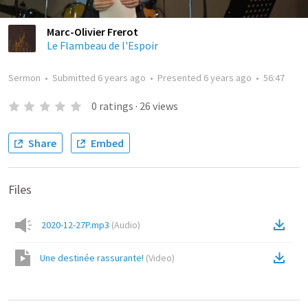
Marc-Olivier Frerot
Le Flambeau de l'Espoir
Sermon
•
Submitted
6 years ago
•
Presented
6 years ago
•
56:47
0
ratings
·
26
views
Share
Embed
Files
2020-12-27P.mp3
(
Audio
)
Une destinée rassurante!
(
Video
)