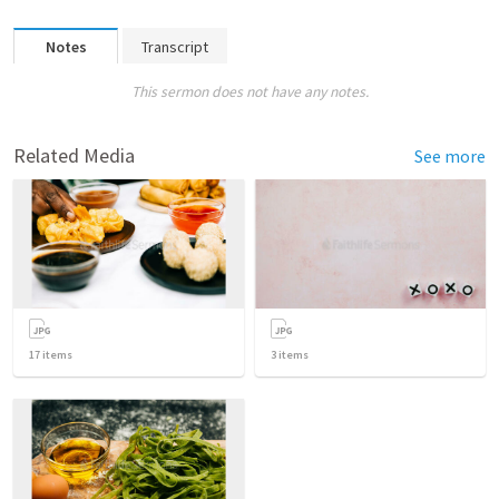
Notes
Transcript
This sermon does not have any notes.
Related Media
See more
17
items
3
items