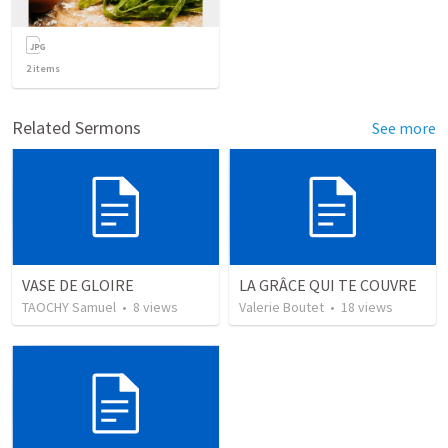
2
items
Related Sermons
See more
VASE DE GLOIRE
LA GRÂCE QUI TE COUVRE
TAOCHY Samuel
•
8
views
Valerie Boutet
•
18
views