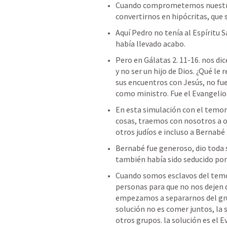
Cuando comprometemos nuestra 
convertirnos en hipócritas, que
Aquí Pedro no tenía al Espíritu S
había llevado acabo. 
Pero en 
Gálatas 2. 11-16
. nos di
y no ser un hijo de Dios. ¿Qué le
sus encuentros con Jesús, no fue
como ministro. Fue el Evangelio. 
En esta simulación con el temor
cosas, traemos con nosotros a otr
otros judíos e incluso a Bernabé
Bernabé fue generoso, dio toda su
también había sido seducido por 
Cuando somos esclavos del temo
personas para que no nos dejen d
empezamos a separarnos del grup
solución no es comer juntos, la s
otros grupos. la solución es el E