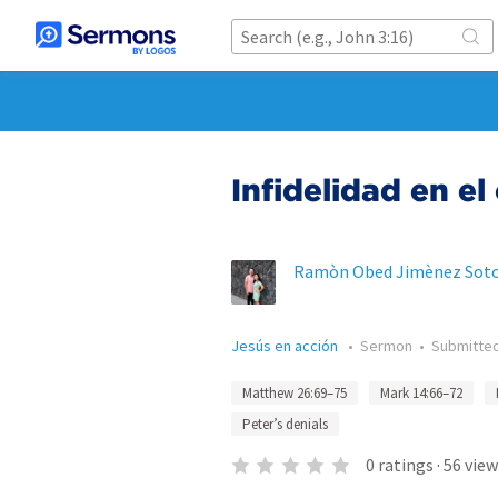
Infidelidad en el
Ramòn Obed Jimènez Sot
Jesús en acción
•
Sermon
•
Submitte
Matthew 26:69–75
Mark 14:66–72
Peter’s denials
0
ratings
·
56
view