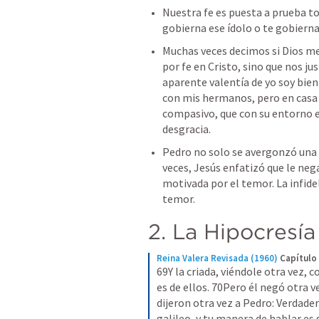
Nuestra fe es puesta a prueba to
gobierna ese ídolo o te gobierna 
Muchas veces decimos si Dios me 
por fe en Cristo, sino que nos ju
aparente valentía de yo soy bien 
con mis hermanos, pero en casa e
compasivo, que con su entorno es
desgracia. 
Pedro no solo se avergonzó una v
veces, Jesús enfatizó que le nega
motivada por el temor. La infidel
temor.
2. La Hipocresía
Reina Valera Revisada (1960)
Capítulo
69Y la criada, viéndole otra vez, c
es de ellos. 70Pero él negó otra ve
dijeron otra vez a Pedro: Verdader
galileo, y tu manera de hablar es 