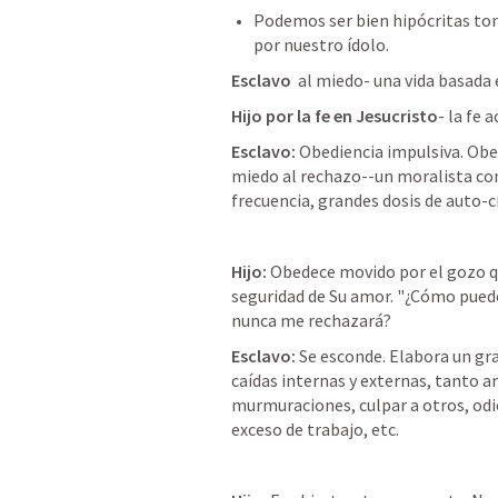
Podemos ser bien hipócritas to
por nuestro ídolo. 
Esclavo 
 al miedo- una vida basada 
Hijo por la fe en Jesucristo
- la fe 
Esclavo:
 Obediencia impulsiva. Obe
miedo al rechazo--un moralista comp
frecuencia, grandes dosis de auto-cr
Hijo:
 Obedece movido por el gozo que
seguridad de Su amor. "¿Cómo puedo
nunca me rechazará? 
Esclavo:
 Se esconde. Elabora un gr
caídas internas y externas, tanto a
murmuraciones, culpar a otros, odio
exceso de trabajo, etc. 