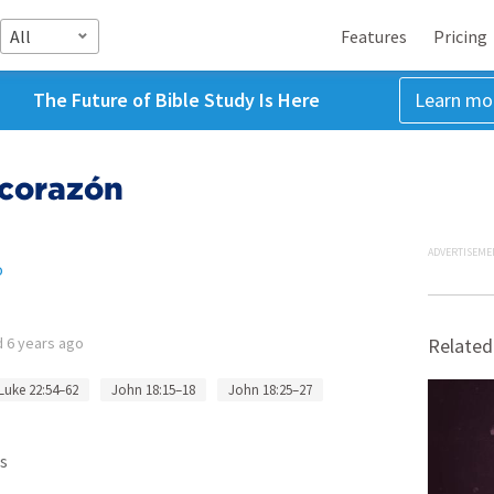
All
Features
Pricing
The Future of Bible Study Is Here
Learn mo
 corazón
ADVERTISEME
o
d
6 years ago
Related
Luke 22:54–62
John 18:15–18
John 18:25–27
s