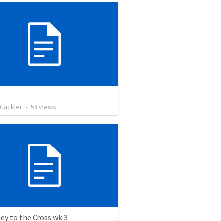
Cackler
•
58
views
ey to the Cross wk 3