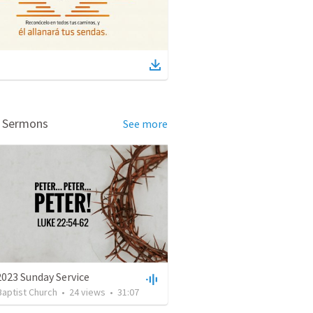
d Sermons
See more
023 Sunday Service
 Baptist Church
•
24
views
•
31:07