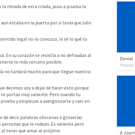
la mirada de esta criada, puso a prueba la 
un estaba en la puerta por si tenia que salir 
sentido legal no lo conozco, ni sé lo qué tu 
a. En su corazón se resistía a no defraudar al 
Denial
nerse lo más cercano posible. 
Thomas 
tía no tardará mucho para que llegue nuestra 
e decimos voy a dejar de hacer esto porque 
y te portas muy valiente. Pero cuando tu 
a prueba y empiezas a avergonzarte y caer en 
r de decir palabras obscenas o groserías 
personas que le rodean. Es valiente pero 
 al tener que amar al prójimo. 
A Journ