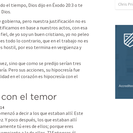
Chris Pr
do el tiempo, Dios dijo en 
Éxodo 20:3
 o te 
Dios. 
gobierna, pero nuestra justificación no es 
stificamos en base a nuestros actos, con esa 
fiel, de yo soy un buen cristiano, yo no peleo 
s todo lo contrario, que en el trabajo no es 
 hostil, por eso termina en vergüenza y 
ez, sino que como se predijo serían tres 
ría. Pero sus acciones, su hipocresía fue 
idad en el corazón es hipocresía con el 
 con el temor
 14
omenzó a decir a los que estaban allí: Este 
z. Y poco después, los que estaban allí 
amente tú eres de ellos; porque eres 
semejante a la de ellos. 71Entonces él 