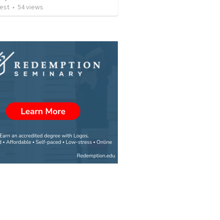
iest
•
54
views