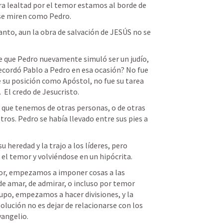
lealtad por el temor estamos al borde de 
 se miren como Pedro.
anto, aun la obra de salvación de JESÚS no se 
ce que Pedro nuevamente simuló ser un judío, 
 recordó Pablo a Pedro en esa ocasión? No fue 
 su posición como Apóstol, no fue su tarea 
 El credo de Jesucristo. 
 que tenemos de otras personas, o de otras 
os. Pedro se había llevado entre sus pies a  
 heredad y la trajo a los líderes, pero 
el temor y volviéndose en un hipócrita. 
r, empezamos a imponer cosas a las 
e amar, de admirar, o incluso por temor 
o, empezamos a hacer divisiones, y la 
olución no es dejar de relacionarse con los 
vangelio. 