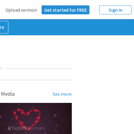
Upload sermon
Get started for FREE
Sign in
re
NT
 Media
See more