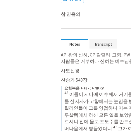
참 믿음의
Notes
Transcript
AP  왕의 신하, CP 갈릴리  고향, PW
사람들은 거부하나 신하는 예수님
사도신경
찬송가 543장
요한복음 4:43–54 NKRV
43
이틀이 지나매 예수께서 거기를
를 선지자가 고향에서는 높임을 
릴리인들이 그를 영접하니 이는 
루살렘에서 하신 모든 일을 보았
르시니 전에 물로 포도주를 만드신
47
버나움에서 병들었더니 
그가 