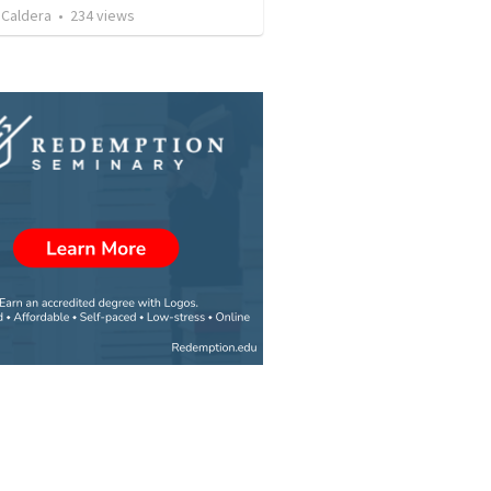
 Caldera
•
234
views