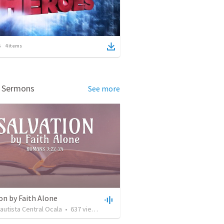
4
items
d Sermons
See more
on by Faith Alone
Bautista Central Ocala
•
637
views
•
34:56