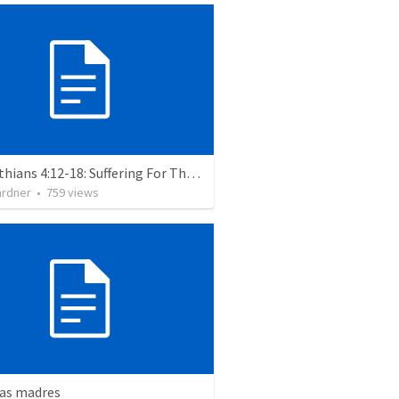
2 Corinthians 4:12-18: Suffering For The Glory Of God
ardner
•
759
views
las madres