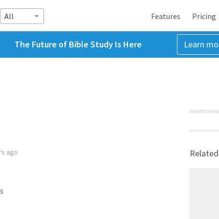
All
Features
Pricing
The Future of Bible Study Is Here
Learn mo
ADVERTISEME
rs ago
Related
s