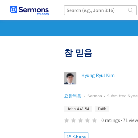
참 믿음
Hyung Ryul Kim
요한복음
•
Sermon
•
Submitted
6 yea
John 4:43–54
Faith
0
ratings
·
71
view
Share