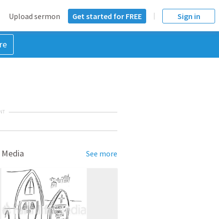
Upload sermon
Get started for FREE
Sign in
re
NT
 Media
See more