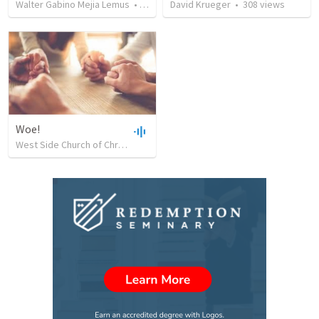
Walter Gabino Mejia Lemus
•
43
views
David Krueger
•
308
views
Woe!
West Side Church of Christ
•
33
views
•
45:24