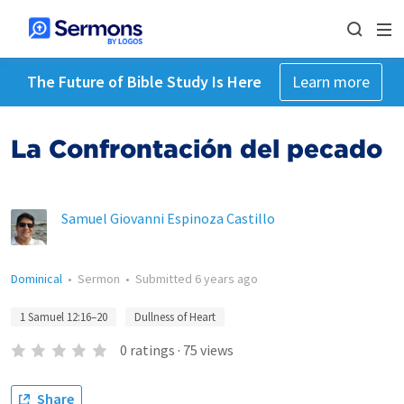
The Future of Bible Study Is Here
Learn more
La Confrontación del pecado
Samuel Giovanni Espinoza Castillo
Dominical
•
Sermon
•
Submitted
6 years ago
1 Samuel 12:16–20
Dullness of Heart
0
ratings
·
75
views
Share