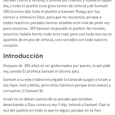
Samuel clamó a Jehová, y Jehová dio truenos y lluvias en aquel 
día; y todo el pueblo tuvo gran temor de Jehová y de Samuel.  
19Entonces dijo todo el pueblo a Samuel: Ruega por tus 
siervos a Jehová tu Dios, para que no muramos; porque a 
todos nuestros pecados hemos añadido este mal de pedir rey 
para nosotros. 20Y Samuel respondió al pueblo: No temáis; 
vosotros habéis hecho todo este mal; pero con todo eso no os 
apartéis de en pos de Jehová, sino servidle con todo vuestro 
corazón. 	
Introducción
Despues de  300 años se ser gobernados por jueces, israel pide 
rey, siendo El profeta Samuel el último juez.
Samuel a su vejez había encargado la tarea de juzgar a Israel a 
sus hijos Joel y Abías, pero ellos fallaron porque eran avaros y 
corruptos (
1 Samuel 8
)
Israel no se daban cuenta de su pecado que estaban 
desechando a Dios como su rey: 
Y dijo Jehová a Samuel: Oye la 
voz del pueblo en todo lo que te digan; porque no te han 