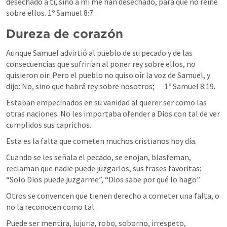
desechado a ti, sino a mí me han desechado, para que no reine 
sobre ellos. 
1º Samuel 8:7
.
Dureza de corazón
Aunque Samuel advirtió al pueblo de su pecado y de las 
consecuencias que sufrirían al poner rey sobre ellos, no 
quisieron oir: 
Pero el pueblo no quiso oír la voz de Samuel, y 
dijo: No, sino que habrá rey sobre nosotros; 	
1º Samuel 8:19
. 
Estaban empecinados en su vanidad al querer ser como las 
otras naciones. No les importaba ofender a Dios con tal de ver 
cumplidos sus caprichos.
Esta es la falta que cometen muchos cristianos hoy día.
Cuando se les señala el pecado, se enojan, blasfeman, 
reclaman que nadie puede juzgarlos, sus frases favoritas: 
“Solo Dios puede juzgarme”, “Dios sabe por qué lo hago”.
Otros se convencen que tienen derecho a cometer una falta, o 
no la reconocen como tal.
Puede ser mentira, lujuria, robo, soborno, irrespeto, 