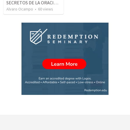
SECRETOS DE LA ORACIÓN II
Alvaro Ocampo
•
60
views