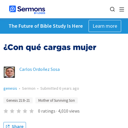
The Future of Bible Study Is Here
Learn more
¿Con qué cargas mujer
Carlos Ordoñez Sosa
genesis
•
Sermon
•
Submitted
6 years ago
Genesis 21:8–21
Mother of Surviving Son
0
ratings
·
4,010
views
Share