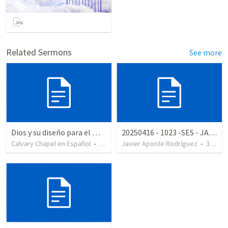
Related Sermons
See more
Dios y su diseño para el matrimonio
20250416 - 1023 -SES - JA - Hasta que tu gozo sea cumplido.
Calvary Chapel en Español
•
202
views
Javier Aponte Rodríguez
•
38
vie