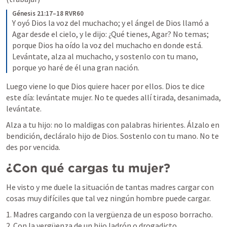
Génesis 21:17–18 RVR60
Y oyó Dios la voz del muchacho; y el ángel de Dios llamó a 
Agar desde el cielo, y le dijo: ¿Qué tienes, Agar? No temas; 
porque Dios ha oído la voz del muchacho en donde está. 
Levántate, alza al muchacho, y sostenlo con tu mano, 
porque yo haré de él una gran nación.
Luego viene lo que Dios quiere hacer por ellos. Dios te dice 
este día: levántate mujer. No te quedes allí tirada, desanimada, 
levántate.
Alza a tu hijo: no lo maldigas con palabras hirientes. Álzalo en 
bendición, decláralo hijo de Dios. Sostenlo con tu mano. No te 
des por vencida.
¿Con qué cargas tu mujer?
He visto y me duele la situación de tantas madres cargar con 
cosas muy difíciles que tal vez ningún hombre puede cargar.
1. Madres cargando con la vergüenza de un esposo borracho.

2. Con la vergüenza de un hijo ladrón o drogadicto.
