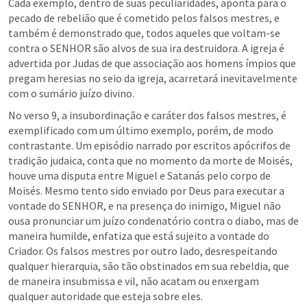
Cada exemplo, dentro de suas peculiaridades, aponta para o 
pecado de rebelião que é cometido pelos falsos mestres, e 
também é demonstrado que, todos aqueles que voltam-se 
contra o SENHOR são alvos de sua ira destruidora. A igreja é 
advertida por Judas de que associação aos homens ímpios que 
pregam heresias no seio da igreja, acarretará inevitavelmente 
com o sumário juízo divino.
No verso 9, a insubordinação e caráter dos falsos mestres, é 
exemplificado com um último exemplo, porém, de modo 
contrastante. Um episódio narrado por escritos apócrifos de 
tradição judaica, conta que no momento da morte de Moisés, 
houve uma disputa entre Miguel e Satanás pelo corpo de 
Moisés. Mesmo tento sido enviado por Deus para executar a 
vontade do SENHOR, e na presença do inimigo, Miguel não 
ousa pronunciar um juízo condenatório contra o diabo, mas de 
maneira humilde, enfatiza que está sujeito a vontade do 
Criador. Os falsos mestres por outro lado, desrespeitando 
qualquer hierarquia, são tão obstinados em sua rebeldia, que 
de maneira insubmissa e vil, não acatam ou enxergam 
qualquer autoridade que esteja sobre eles.