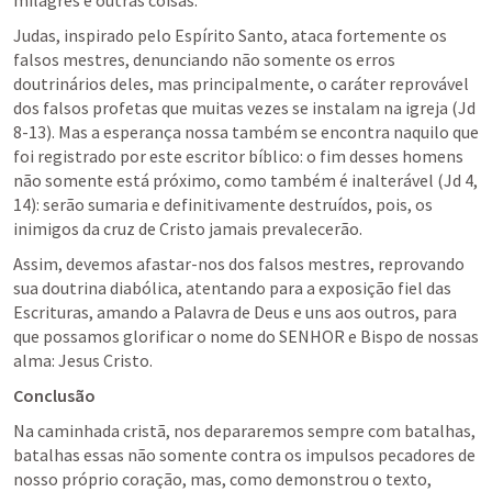
milagres e outras coisas.
Judas, inspirado pelo Espírito Santo, ataca fortemente os 
falsos mestres, denunciando não somente os erros 
doutrinários deles, mas principalmente, o caráter reprovável 
dos falsos profetas que muitas vezes se instalam na igreja (
Jd 
8-13
). Mas a esperança nossa também se encontra naquilo que 
foi registrado por este escritor bíblico: o fim desses homens 
não somente está próximo, como também é inalterável (
Jd 4
, 
14
): serão sumaria e definitivamente destruídos, pois, os 
inimigos da cruz de Cristo jamais prevalecerão.
Assim, devemos afastar-nos dos falsos mestres, reprovando 
sua doutrina diabólica, atentando para a exposição fiel das 
Escrituras, amando a Palavra de Deus e uns aos outros, para 
que possamos glorificar o nome do SENHOR e Bispo de nossas 
alma: Jesus Cristo. 
Conclusão
Na caminhada cristã, nos depararemos sempre com batalhas, 
batalhas essas não somente contra os impulsos pecadores de 
nosso próprio coração, mas, como demonstrou o texto, 