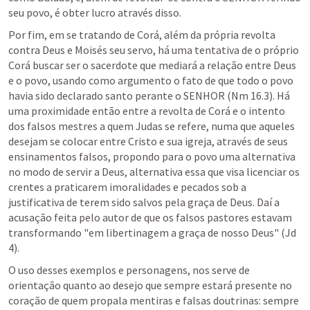
seu povo, é obter lucro através disso.
Por fim, em se tratando de Corá, além da própria revolta 
contra Deus e Moisés seu servo, há uma tentativa de o próprio 
Corá buscar ser o sacerdote que mediará a relação entre Deus 
e o povo, usando como argumento o fato de que todo o povo 
havia sido declarado santo perante o SENHOR (
Nm 16.3
). Há 
uma proximidade então entre a revolta de Corá e o intento 
dos falsos mestres a quem Judas se refere, numa que aqueles 
desejam se colocar entre Cristo e sua igreja, através de seus 
ensinamentos falsos, propondo para o povo uma alternativa 
no modo de servir a Deus, alternativa essa que visa licenciar os 
crentes a praticarem imoralidades e pecados sob a 
justificativa de terem sido salvos pela graça de Deus. Daí a 
acusação feita pelo autor de que os falsos pastores estavam 
transformando "em libertinagem a graça de nosso Deus" (
Jd 
4
). 
O uso desses exemplos e personagens, nos serve de 
orientação quanto ao desejo que sempre estará presente no 
coração de quem propala mentiras e falsas doutrinas: sempre 