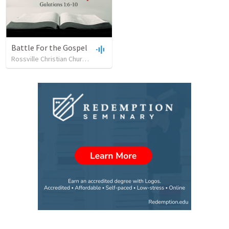
Battle For the Gospel
Rossville Christian Church
•
165
views
•
36:02