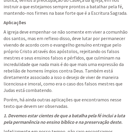
bíblica, vemos a preocupação do Cabeça da igreja, em nos 
instruir a que estejamos sempre prontos a batalhar pela fé, 
mantendo-nos firmes na base forte que é a Escritura Sagrada. 
Aplicações
A igreja deve empenhar-se não somente em viver a comunhão 
dos santos, mas em reflexo disso, deve lutar por permanecer 
vivendo de acordo com o evangelho genuíno entregue pelo 
próprio Cristo através dos apóstolos, rejeitando os falsos 
mestres e seus ensinos falsos e pérfidos, que culminam na 
incredulidade que nada mais é do que mais uma expressão da 
rebelião de homens ímpios contra Deus. Também está 
diretamente associado a isso o desejo de viver de maneira 
licenciosa e imoral, como era o caso dos falsos mestres que 
Judas está combatendo.
Porém, há ainda outras aplicações que encontramos nesse 
texto que devem ser observadas.
1. Devemos estar cientes de que a batalha pela fé inclui a luta 
pela permanência no ensino bíblico e na preservação deste.
Infelizmente em nosso tempo, não raro encontramos 