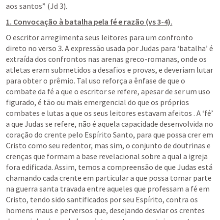
aos santos” (Jd 3).
1. Convocação à batalha pela fé e razão (vs 3-4).
O escritor arregimenta seus leitores para um confronto 
direto no verso 3. A expressão usada por Judas para ‘batalha’ é 
extraída dos confrontos nas arenas greco-romanas, onde os 
atletas eram submetidos a desafios e provas, e deveriam lutar 
para obter o prêmio. Tal uso reforça a ênfase de que o 
combate da fé a que o escritor se refere, apesar de ser um uso 
figurado, é tão ou mais emergencial do que os próprios 
combates e lutas a que os seus leitores estavam afeitos . A ‘fé’ 
a que Judas se refere, não é aquela capacidade desenvolvida no 
coração do crente pelo Espírito Santo, para que possa crer em 
Cristo como seu redentor, mas sim, o conjunto de doutrinas e 
crenças que formam a base revelacional sobre a qual a igreja 
fora edificada. Assim, temos a compreensão de que Judas está 
chamando cada crente em particular a que possa tomar parte 
na guerra santa travada entre aqueles que professam a fé em 
Cristo, tendo sido santificados por seu Espírito, contra os 
homens maus e perversos que, desejando desviar os crentes 