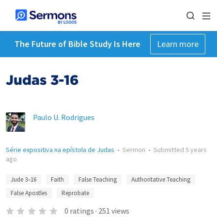
The Future of Bible Study Is Here
Learn more
Judas 3-16
Paulo U. Rodrigues
Série expositiva na epístola de Judas
•
Sermon
•
Submitted
5 years
ago
Jude 3–16
Faith
False Teaching
Authoritative Teaching
False Apostles
Reprobate
0
ratings
·
251
views