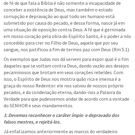
de fé de que fala a Bíblia é não somente a incapacidade de 
conceber a existência de Deus, mas também o estado 
corrupção e depravação ao qual todo ser humano está 
submetido por causa do pecado, e dessa forma, nasce já em 
uma situação de oposição contra Deus. A fé que é gerninada 
em nosso coração pela obra do Espírito Santo, é o poder a nós 
concedido para crer no Filho de Deus, aquele que por seu 
sangue, nos justificou a fim de termos paz com Deus (
Rm 5.1
).
Os exemplos que Judas nos dá servem para expor qual é o fim 
daqueles que se voltam contra Deus, dando vazão aos desejos 
pecaminosos que brotam em seus corações rebeldes. Com 
isso, o Espírito de Deus nos mostra quão rica e imensa é a 
graça do nosso Redentor: ele nos salvou de nossos próprio 
pecados, e da condenação eterna, dando-nos a Palavra da 
Verdade para que pudessemos andar de acordo com a vontade 
do SENHOR e seus mandamentos.
3. Devemos reconhecer o caráter ímpio  e depravado dos 
falsos mestres, e rejeitá-los.
Já enfatizamos anteriormente as marcss do verdadeiro 