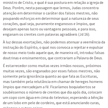
ministro de Cristo, e qual é sua postura em relação a igreja de 
Deus. Porém, nesta passagem que lemos, Judas concentra 
atenção em determinar o caráter dos falsos mestres, não 
poupando esforços em determinar qual a natureza de seus 
corações, qual seja, puramente enganosos e ímpios, que 
desejam apenas lucro ou vantagens pessoais, e para isso, 
enganam os crentes com palavras agradáveis (
Jd 16
). 
À luz dessas exortações, não podemos atenuar a veemência da 
instrução do Espírito, o qual nos convoca a rejeitar e expulsar 
de nosso meio todo aquele que, de maneira vil, introduz falsas 
doutrinas e ensinamentos, que contrariam a Palavra de Deus. 
É estarrecedor como muitas vezes irmãos nossos, próximos 
muitas vezes, são enganados por esses falsos mestres, não 
somente pela ignorância quanto ao que fala as Escrituras, 
mas também pela relutância em chamar de hereges homens 
ímpios que mercadejam a fé. Ficaríamos boquiabertos se 
soubéssemos o número de crentes que dia após dia, colocam 
um copo com água em cima do televisor, esperando a bênção 
de um lobo em pele de cordeiro, que está anunciando curas, 