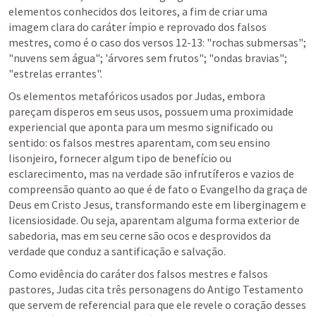
elementos conhecidos dos leitores, a fim de criar uma 
imagem clara do caráter ímpio e reprovado dos falsos 
mestres, como é o caso dos versos 12-13: "rochas submersas"; 
"nuvens sem água"; 'árvores sem frutos"; "ondas bravias"; 
"estrelas errantes".
Os elementos metafóricos usados por Judas, embora 
pareçam disperos em seus usos, possuem uma proximidade 
experiencial que aponta para um mesmo significado ou 
sentido: os falsos mestres aparentam, com seu ensino 
lisonjeiro, fornecer algum tipo de benefício ou 
esclarecimento, mas na verdade são infrutíferos e vazios de 
compreensão quanto ao que é de fato o Evangelho da graça de 
Deus em Cristo Jesus, transformando este em liberginagem e 
licensiosidade. Ou seja, aparentam alguma forma exterior de 
sabedoria, mas em seu cerne são ocos e desprovidos da 
verdade que conduz a santificação e salvação.
Como evidência do caráter dos falsos mestres e falsos 
pastores, Judas cita três personagens do Antigo Testamento 
que servem de referencial para que ele revele o coração desses 