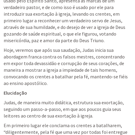
usado pelo Espírito Santo, apresenta as marcas de um 
verdadeiro pastor, e de como isso é usado por ele para 
introduzir sua exortação à igreja, levando os crentes, em 
primeiro lugar a reconhecer um verdadeiro servo de Jesus, 
através de sua humildade, e do desejo de ver a igreja de Deus 
gozando de saúde espiritual, o que ele figurou, votando 
misericórdia, paz e amor da parte do Deus Triuno.
Hoje, veremos que após sua saudação, Judas inicia sua 
abordagem franca contra os falsos mestres, concentrando 
em expor toda devassidão e corrupção de seus corações, de 
maneira a mostrar a igreja a impiedade de tais homens, 
convocando os crentes a batalhar pela fé, mantendo-se fiéis 
ao ensino apostólico.
Elucidação
Judas, de maneira muito didática, estrutura sua exortação, 
seguindo um passo-a-passo, em que aos poucos guia seus 
leitores ao centro de sua exortação à igreja.
Em primeiro lugar ele conclama os crentes a batalharem, 
“diligentemente, pela fé que uma vez por todas foi entregue 