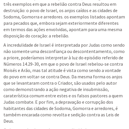
três exemplos em que a rebelião contra Deus resultou em 
destruição: o povo de Israel, os anjos caídos e as cidades de 
Sodoma, Gomorra e arredores. os exemplos listados apontam 
para pecados que, embora sejam exteriormente diferentes 
em termos das ações envolvidas, apontam para uma mesma 
disposição do coração: a rebelião.
A incredulidade de Israel é interpretada por Judas como sendo 
não somente uma desconfiança ou descontentamento, como 
a priore, poderíamos interpretar à luz do episódio referido de 
Números 14.29-30
, em que o povo de Israel rebelou-se contra 
Moisés e Arão, mas tal atitude é vista como sendo a vontade 
do povo em voltar-se contra Deus. Da mesma forma os anjos 
que se levantaram contra o Criador, são usados pelo autor 
como demonstrando a ação negativa de insubmissão, 
caraterística comum entre estes e os falsos pastores a quem 
Judas combate. E por fim, a depravação e corrupção dos 
habitantes das cidades de Sodoma, Gomorra e arredores, é 
também encarada como revolta e sedição contra as Leis de 
Deus.