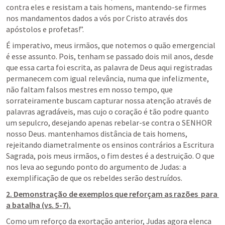
contra eles e resistam a tais homens, mantendo-se firmes 
nos mandamentos dados a vós por Cristo através dos 
apóstolos e profetas!”.
É imperativo, meus irmãos, que notemos o quão emergencial 
é esse assunto. Pois, tenham se passado dois mil anos, desde 
que essa carta foi escrita, as palavra de Deus aqui registradas 
permanecem com igual relevância, numa que infelizmente, 
não faltam falsos mestres em nosso tempo, que 
sorrateiramente buscam capturar nossa atenção através de 
palavras agradáveis, mas cujo o coração é tão podre quanto 
um sepulcro, desejando apenas rebelar-se contra o SENHOR 
nosso Deus. mantenhamos distância de tais homens, 
rejeitando diametralmente os ensinos contrários a Escritura 
Sagrada, pois meus irmãos, o fim destes é a destruição. O que 
nos leva ao segundo ponto do argumento de Judas: a 
exemplificação de que os rebeldes serão destruídos.
2. Demonstração de exemplos que reforçam as razões  para 
a batalha (vs. 5-7).
Como um reforço da exortação anterior, Judas agora elenca 