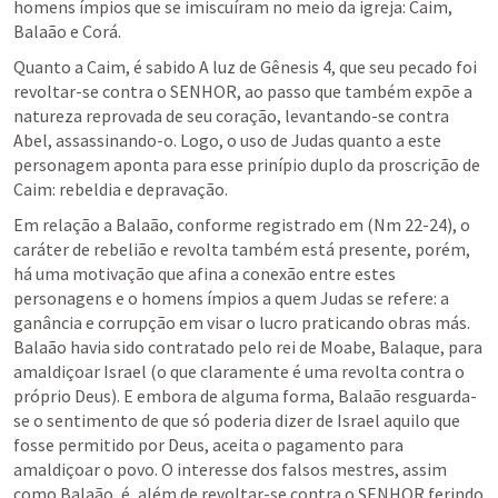
homens ímpios que se imiscuíram no meio da igreja: Caim, 
Balaão e Corá.
Quanto a Caim, é sabido A luz de 
Gênesis 4
, que seu pecado foi 
revoltar-se contra o SENHOR, ao passo que também expõe a 
natureza reprovada de seu coração, levantando-se contra 
Abel, assassinando-o. Logo, o uso de Judas quanto a este 
personagem aponta para esse prinípio duplo da proscrição de 
Caim: rebeldia e depravação.
Em relação a Balaão, conforme registrado em (
Nm 22-24
), o 
caráter de rebelião e revolta também está presente, porém, 
há uma motivação que afina a conexão entre estes 
personagens e o homens ímpios a quem Judas se refere: a 
ganância e corrupção em visar o lucro praticando obras más. 
Balaão havia sido contratado pelo rei de Moabe, Balaque, para 
amaldiçoar Israel (o que claramente é uma revolta contra o 
próprio Deus). E embora de alguma forma, Balaão resguarda-
se o sentimento de que só poderia dizer de Israel aquilo que 
fosse permitido por Deus, aceita o pagamento para 
amaldiçoar o povo. O interesse dos falsos mestres, assim 
como Balaão, é, além de revoltar-se contra o SENHOR ferindo 