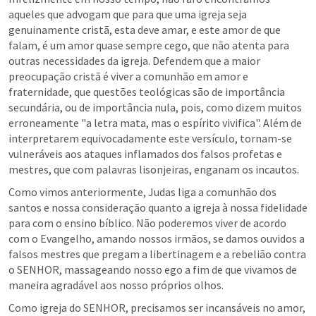
aqueles que advogam que para que uma igreja seja 
genuinamente cristã, esta deve amar, e este amor de que 
falam, é um amor quase sempre cego, que não atenta para 
outras necessidades da igreja. Defendem que a maior 
preocupação cristã é viver a comunhão em amor e 
fraternidade, que questões teológicas são de importância 
secundária, ou de importância nula, pois, como dizem muitos 
erroneamente "a letra mata, mas o espírito vivifica". Além de 
interpretarem equivocadamente este versículo, tornam-se 
vulneráveis aos ataques inflamados dos falsos profetas e 
mestres, que com palavras lisonjeiras, enganam os incautos.
Como vimos anteriormente, Judas liga a comunhão dos 
santos e nossa consideração quanto a igreja à nossa fidelidade 
para com o ensino bíblico. Não poderemos viver de acordo 
com o Evangelho, amando nossos irmãos, se damos ouvidos a 
falsos mestres que pregam a libertinagem e a rebelião contra 
o SENHOR, massageando nosso ego a fim de que vivamos de 
maneira agradável aos nosso próprios olhos.
Como igreja do SENHOR, precisamos ser incansáveis no amor, 