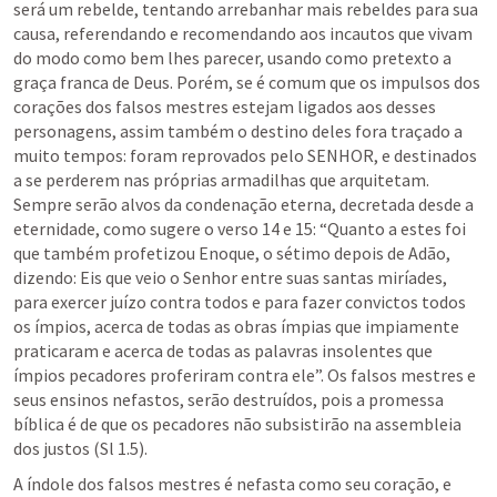
será um rebelde, tentando arrebanhar mais rebeldes para sua 
causa, referendando e recomendando aos incautos que vivam 
do modo como bem lhes parecer, usando como pretexto a 
graça franca de Deus. Porém, se é comum que os impulsos dos 
corações dos falsos mestres estejam ligados aos desses 
personagens, assim também o destino deles fora traçado a 
muito tempos: foram reprovados pelo SENHOR, e destinados 
a se perderem nas próprias armadilhas que arquitetam. 
Sempre serão alvos da condenação eterna, decretada desde a 
eternidade, como sugere o verso 14 e 15: “Quanto a estes foi 
que também profetizou Enoque, o sétimo depois de Adão, 
dizendo: Eis que veio o Senhor entre suas santas miríades, 
para exercer juízo contra todos e para fazer convictos todos 
os ímpios, acerca de todas as obras ímpias que impiamente 
praticaram e acerca de todas as palavras insolentes que 
ímpios pecadores proferiram contra ele”. Os falsos mestres e 
seus ensinos nefastos, serão destruídos, pois a promessa 
bíblica é de que os pecadores não subsistirão na assembleia 
dos justos (
Sl 1.5
).
A índole dos falsos mestres é nefasta como seu coração, e 