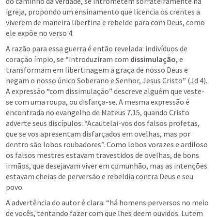
do caminho da verdade, se intrometem sorrateiramente na 
igreja, propondo um ensinamento que licencia os crentes a 
viverem de maneira libertina e rebelde para com Deus, como 
ele expõe no verso 4.
A razão para essa guerra é então revelada: indivíduos de 
coração ímpio, se “introduziram com 
dissimulação
, e 
transformam em libertinagem a graça de nosso Deus e 
negam o nosso único Soberano e Senhor, Jesus Cristo” (
Jd 4
). 
A expressão “com dissimulação” descreve alguém que veste-
se com uma roupa, ou disfarça-se. A mesma expressão é 
encontrada no evangelho de 
Mateus 7.15
, quando Cristo 
adverte seus discípulos: “Acautelai-vos dos falsos profetas, 
que se vos apresentam disfarçados em ovelhas, mas por 
dentro são lobos roubadores”. Como lobos vorazes e ardiloso 
os falsos mestres estavam travestidos de ovelhas, de bons 
irmãos, que desejavam viver em comunhão, mas as intenções 
estavam cheias de perversão e rebeldia contra Deus e seu 
povo.
A advertência do autor é clara: “há homens perversos no meio 
de vocês, tentando fazer com que lhes deem ouvidos. Lutem 