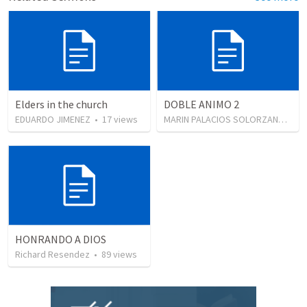
Elders in the church
DOBLE ANIMO 2
EDUARDO JIMENEZ
•
17
views
MARIN PALACIOS SOLORZANO
•
13
HONRANDO A DIOS
Richard Resendez
•
89
views