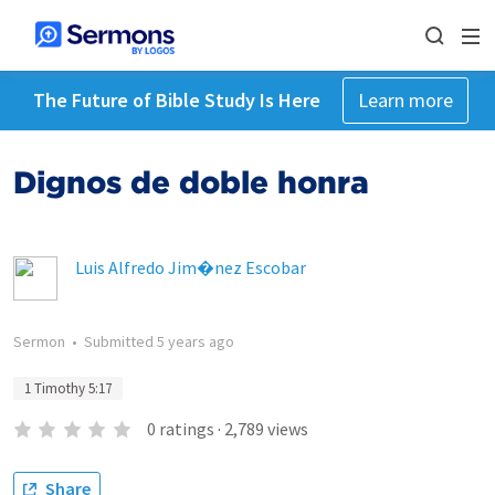
The Future of Bible Study Is Here
Learn more
Dignos de doble honra
Luis Alfredo Jim�nez Escobar
Sermon
•
Submitted
5 years ago
1 Timothy 5:17
0
ratings
·
2,789
views
Share