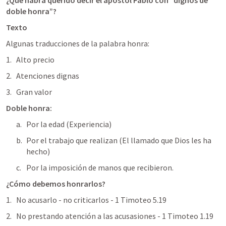
¿Qué habrá querido decir el apóstol Pablo con “dignos de 
doble honra”?
Texto
Algunas traducciones de la palabra honra:
Alto precio
Atenciones dignas
Gran valor
Doble honra:
Por la edad (Experiencia)
Por el trabajo que realizan (El llamado que Dios les ha 
hecho)
Por la imposición de manos que recibieron.
¿Cómo debemos honrarlos?
No acusarlo - no criticarlos - 
1 Timoteo 5.19
No prestando atención a las acusasiones - 
1 Timoteo 1.19