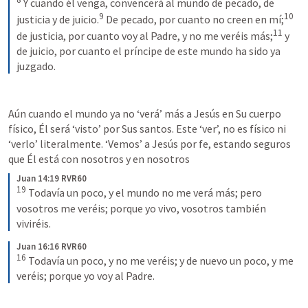
 Y cuando él venga, convencerá al mundo de pecado, de 
9
10
justicia y de juicio.
 De pecado, por cuanto no creen en mí;
11
de justicia, por cuanto voy al Padre, y no me veréis más;
 y 
de juicio, por cuanto el príncipe de este mundo ha sido ya 
juzgado.
Aún cuando el mundo ya no ‘verá’ más a Jesús en Su cuerpo 
físico, Él será ‘visto’ por Sus santos. Este ‘ver’, no es físico ni 
‘verlo’ literalmente. ‘Vemos’ a Jesús por fe, estando seguros 
que Él está con nosotros y en nosotros 
Juan 14:19 RVR60
19
 Todavía un poco, y el mundo no me verá más; pero 
vosotros me veréis; porque yo vivo, vosotros también 
viviréis.
Juan 16:16 RVR60
16
 Todavía un poco, y no me veréis; y de nuevo un poco, y me 
veréis; porque yo voy al Padre.