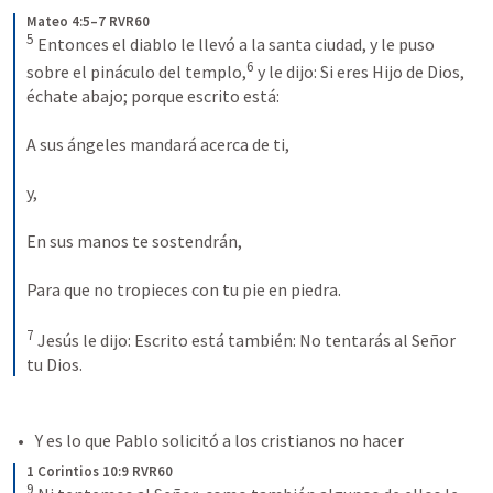
Mateo 4:5–7 RVR60
5
 Entonces el diablo le llevó a la santa ciudad, y le puso 
6
sobre el pináculo del templo,
 y le dijo: Si eres Hijo de Dios, 
échate abajo; porque escrito está: 
A sus ángeles mandará acerca de ti, 
y, 
En sus manos te sostendrán, 
Para que no tropieces con tu pie en piedra. 
7
 Jesús le dijo: Escrito está también: No tentarás al Señor 
tu Dios.
Y es lo que Pablo solicitó a los cristianos no hacer 
1 Corintios 10:9 RVR60
9