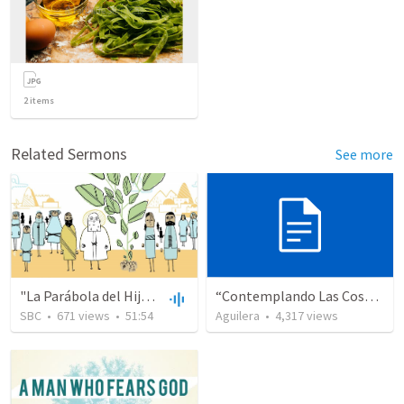
2
items
Related Sermons
See more
"La Parábola del Hijo Perdido"
“Contemplando Las Cosas Eternas” Poniendo Nuestra Fe En Dios Y En Sus Promesas 1 Corintios 2:9 RVR 1960
SBC
•
671
views
•
51:54
Aguilera
•
4,317
views