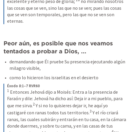
excelente y eterno peso de gloria; 
 no mirando nosotros 
las cosas que se ven, sino las que no se ven; pues las cosas 
que se ven son temporales, pero las que no se ven son 
eternas.
Peor aún, es posible que nos veamos 
tentados a probar a Dios, ...
demandando que Él pruebe Su presencia ejecutando algún 
milagro visible, 
como lo hicieron los israelitas en el desierto 
Éxodo 8:1–7 RVR60
1
 Entonces Jehová dijo a Moisés: Entra a la presencia de 
Faraón y dile: Jehová ha dicho así: Deja ir a mi pueblo, para 
2
que me sirva.
 Y si no lo quisieres dejar ir, he aquí yo 
3
castigaré con ranas todos tus territorios.
 Y el río criará 
ranas, las cuales subirán y entrarán en tu casa, en la cámara 
donde duermes, y sobre tu cama, y en las casas de tus 
4