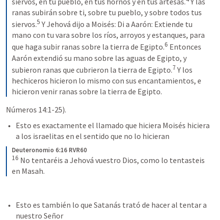
siervos, en tu pueblo, en tus hornos y en tus artesas.
 Y las 
ranas subirán sobre ti, sobre tu pueblo, y sobre todos tus 
5
siervos.
 Y Jehová dijo a Moisés: Di a Aarón: Extiende tu 
mano con tu vara sobre los ríos, arroyos y estanques, para 
6
que haga subir ranas sobre la tierra de Egipto.
 Entonces 
Aarón extendió su mano sobre las aguas de Egipto, y 
7
subieron ranas que cubrieron la tierra de Egipto.
 Y los 
hechiceros hicieron lo mismo con sus encantamientos, e 
hicieron venir ranas sobre la tierra de Egipto.
Números 14:1-25
). 
Esto es exactamente el llamado que hiciera Moisés hiciera 
a los israelitas en el sentido que no lo hicieran 
Deuteronomio 6:16 RVR60
16
 No tentaréis a Jehová vuestro Dios, como lo tentasteis 
en Masah.
Esto es también lo que Satanás trató de hacer al tentar a 
nuestro Señor 