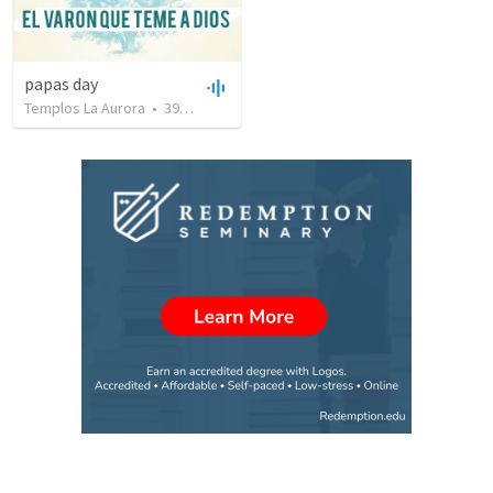
papas day
Templos La Aurora
•
399
views
•
47:01