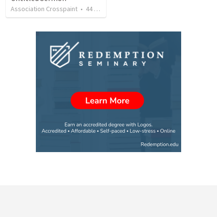
Association Crosspaint
•
44
views