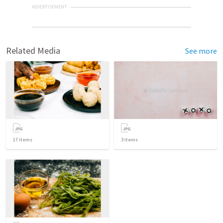
ADVERTISEMENT
Related Media
See more
17
items
3
items