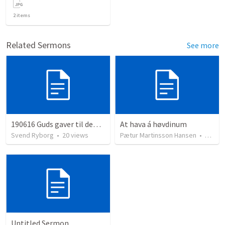
2
items
Related Sermons
See more
190616 Guds gaver til den enkelte
At hava á høvdinum
Svend Ryborg
•
20
views
Pætur Martinsson Hansen
•
39
vie
Untitled Sermon