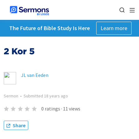
The Future of Bible Study Is Here
Learn more
2 Kor 5
JL van Eeden
Sermon
•
Submitted
18 years ago
0
ratings
·
11
views
Share