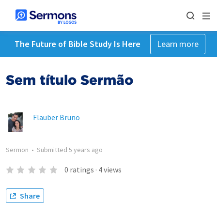
The Future of Bible Study Is Here
Learn more
Sem título Sermão
Flauber Bruno
Sermon
•
Submitted
5 years ago
0
ratings
·
4
views
Share