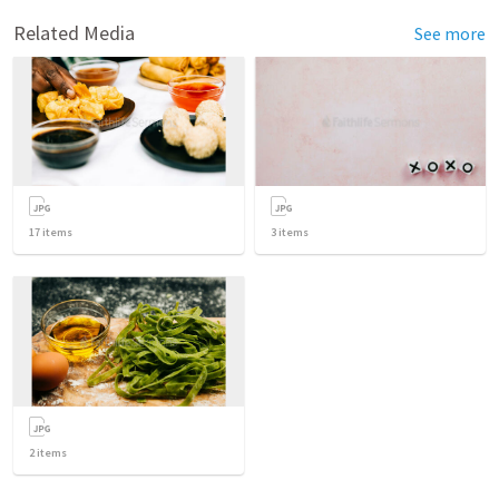
Related Media
See more
17
items
3
items
2
items