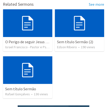
Related Sermons
See more
O Perigo de seguir Jesus com uma visão distorcida
Sem título Sermão (2)
Israel Francisco - Pastor e Psicólogo
•
Edson Ribeiro
104
views
•
190
views
Sem título Sermão
Rafael Gonçalves
•
136
views