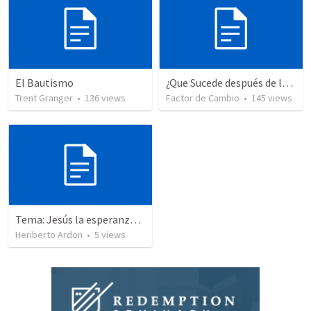
El Bautismo
¿Que Sucede después de la Muerte? Parte 2
Trent Granger
•
136
views
Factor de Cambio
•
145
views
Tema: Jesús la esperanza de vida
Heriberto Ardon
•
5
views