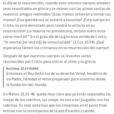
el día de la resurrección, cuando esos mismos cuerpos amados 
sean resucitados en gloria y se reúnan con las almas santas de 
nuestros amigos redimidos.“¡Esas manos volverán a tomar sus 
manos! ¡Esa querida voz se volverá a escuchar! ¡Este cuerpo en 
Cristo no será derrotado pero tendrá la victoria en su 
resurrección! ¡La muerte no prevalecerá, incluso sobre esta 
carne mortal! " En el gran día de la gloriosa venida de Cristo, 
"lo mortal [se vestirá] de inmortalidad" (
1 Cor. 15:54
). ¡Qué 
esperanza tienen los cristianos en la resurrección del cuerpo!
Después de que nuestros cuerpos se levantes serán 
reconocidos por Cristo para entrar al reino y su gloria.
Matthew 25:34 RVR60
Entonces el Rey dirá a los de su derecha: Venid, benditos de 
mi Padre, heredad el reino preparado para vosotros desde 
la fundación del mundo.
En 
Mateo 25.31-46
  queda muy claro que ya están separados las 
ovejas de los cabritos, las ovejas no van a ser juzgadas con los 
cabritos. Es más notemos que los creyentes en el juicio final 
entran con la recompensa de la justificación y siendo 