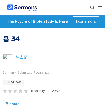
The Future of Bible Study Is Here
Learn more
욥 34
박윤상
Sermon
•
Submitted
5 years ago
Job 34:16–30
0
ratings
·
93
views
Share