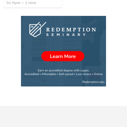
Sic Hyun
•
1
view