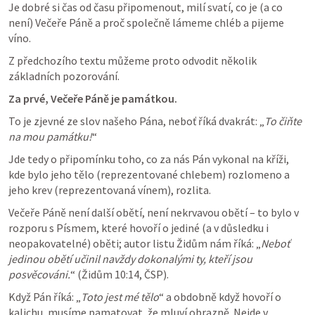
Je dobré si čas od času připomenout, milí svatí, co je (a co 
není) Večeře Páně a proč společně lámeme chléb a pijeme 
víno. 
Z předchozího textu můžeme proto odvodit několik 
základních pozorování. 
Za prvé, Večeře Páně je památkou.
To je zjevné ze slov našeho Pána, neboť říká dvakrát: „
To čiňte 
na mou památku!
“
Jde tedy o připomínku toho, co za nás Pán vykonal na kříži, 
kde bylo jeho tělo (reprezentované chlebem) rozlomeno a 
jeho krev (reprezentovaná vínem), rozlita. 
Večeře Páně není další obětí, není nekrvavou obětí – to bylo v 
rozporu s Písmem, které hovoří o jediné (a v důsledku i 
neopakovatelné) oběti; autor listu Židům nám říká: „
Neboť 
jedinou obětí učinil navždy dokonalými ty, kteří jsou 
posvěcováni.
“ (Židům 10:14, ČSP).
Když Pán říká: „
Toto jest mé tělo
“ a obdobně když hovoří o 
kalichu, musíme pamatovat, že mluví obrazně. Nejde v 