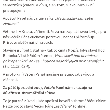
samotných (chlebu a vínu), ale v tom, s jakou vírou k ní 
přistupujeme. 
Apoštol Pavel nás varuje a říká: „
Nechť každý sám sebe 
zkoumá.
“ 
Věříme-li v Krista, věříme-li, že za nás zaplatil svou krví, je pro 
nás večeře Páně duchovní potravou, neboť zpřítomňuje 
Kristovu oběť v našich srdcích. 
Slavíme jí vírou! Ostatně – tak to činil i Mojžíš, když slavil Hod 
Beránka. V listě židům čteme: „
Vírou slavil Hod beránka a 
pokropení krví, aby se Zhoubce nedotkl jejich prvorozených.
“ 
(Žid. 11:28, ČSP).
A proto k ní (Večeři Páně) musíme přistupovat s vírou a 
vážností. 
Za páté (poslední bod), Večeře Páně nám ukazuje na 
důležitost shromáždění církve.
To je patrné z úvodu, kde apoštol hovoří o shromáždění církve. 
Nelze proto slavit Večeři Páně „
vzdáleně
“ (online).