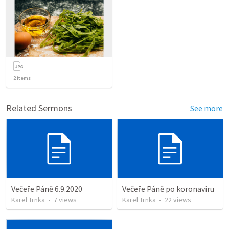
2
items
Related Sermons
See more
Večeře Páně 6.9.2020
Večeře Páně po koronaviru
Karel Trnka
•
7
views
Karel Trnka
•
22
views