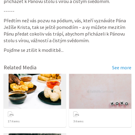
přicházet k Pánovu stolu s vírou a čistým svědomím. 
------
Předtím než vás pozvu na pódium, vás, kteří vyznáváte Pána 
Ježíše Krista, tak se ještě pomodlím – a vy můžete mezitím 
Pánu předat cokoliv vás trápí, abychom přicházeli k Pánovu 
stolu s vírou, vážností a čistým svědomím. 
Pojďme se ztišit k modlitbě...
Related Media
See more
17
items
3
items