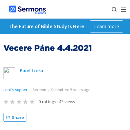
The Future of Bible Study Is Here
Learn more
Večeře Páně 4.4.2021
Karel Trnka
Lord's supper
•
Sermon
•
Submitted
5 years ago
0
ratings
·
43
views
Share