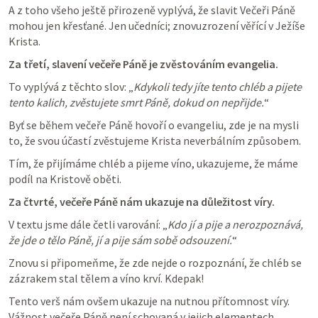
A z toho všeho ještě přirozeně vyplývá, že slavit Večeři Páně 
mohou jen křesťané. Jen učedníci; znovuzrození věřící v Ježíše 
Krista.
Za třetí, slavení večeře Páně je zvěstováním evangelia.
To vyplývá z těchto slov: „
Kdykoli tedy jíte tento chléb a pijete 
tento kalich, zvěstujete smrt Páně, dokud on nepřijde.
“
Byť se během večeře Páně hovoří o evangeliu, zde je na mysli 
to, že svou účastí zvěstujeme Krista neverbálním způsobem.
Tím, že přijímáme chléb a pijeme víno, ukazujeme, že máme 
podíl na Kristově oběti. 
Za čtvrté, večeře Páně nám ukazuje na důležitost víry.
V textu jsme dále četli varování: „
Kdo jí a pije a nerozpoznává, 
že jde o tělo Páně, jí a pije sám sobě odsouzení.
“
Znovu si připomeňme, že zde nejde o rozpoznání, že chléb se 
zázrakem stal tělem a víno krví. Kdepak!
Tento verš nám ovšem ukazuje na nutnou přítomnost víry. 
Vážnost večeře Páně není schovaná v jejich elementech 