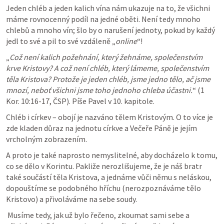
Jeden chléb a jeden kalich vína nám ukazuje na to, že všichni 
máme rovnocenný podíl na jedné oběti. Není tedy mnoho 
chlebů a mnoho vín; šlo by o narušení jednoty, pokud by každý 
jedl to své a pil to své vzdáleně „
online
“!
„
Což není kalich požehnání, který žehnáme, společenstvím 
krve Kristovy? A což není chléb, který lámeme, společenstvím 
těla Kristova? Protože je jeden chléb, jsme jedno tělo, ač jsme 
mnozí, neboť všichni jsme toho jednoho chleba účastni.
“ (1 
Kor. 10:16-17, ČSP). Píše Pavel v 10. kapitole. 
Chléb i církev – obojí je nazváno tělem Kristovým. O to více je 
zde kladen důraz na jednotu církve a Večeře Páně je jejím 
vrcholným zobrazením. 
A proto je také naprosto nemyslitelné, aby docházelo k tomu, 
co se dělo v Korintu. Pakliže nerozlišujeme, že je náš bratr 
také součástí těla Kristova, a jednáme vůči němu s neláskou, 
dopouštíme se podobného hříchu (nerozpoznáváme tělo 
Kristovo) a přivoláváme na sebe soudy.
 Musíme tedy, jak už bylo řečeno, zkoumat sami sebe a 