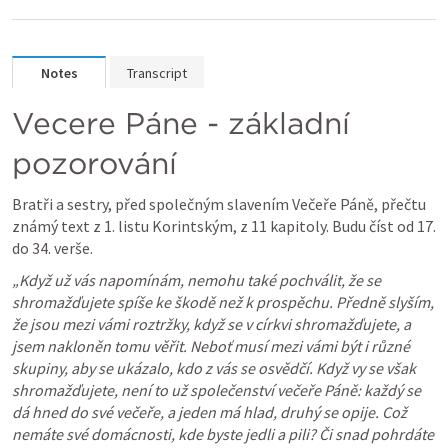
Notes
Transcript
Večeře Páně - základní 
pozorování
Bratři a sestry, před společným slavením Večeře Páně, přečtu 
známý text z 1. listu Korintským, z 11 kapitoly. Budu číst od 17. 
do 34. verše.
„Když už vás napomínám, nemohu také pochválit, že se 
shromažďujete spíše ke škodě než k prospěchu. Předně slyším, 
že jsou mezi vámi roztržky, když se v církvi shromažďujete, a 
jsem nakloněn tomu věřit. Neboť musí mezi vámi být i různé 
skupiny, aby se ukázalo, kdo z vás se osvědčí. Když vy se však 
shromažďujete, není to už společenství večeře Páně: každý se 
dá hned do své večeře, a jeden má hlad, druhý se opije. Což 
nemáte své domácnosti, kde byste jedli a pili? Či snad pohrdáte 