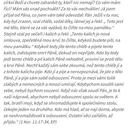
církví Boží a chcete zahanbit ty, kteří nic nemají? Co vám mám 
říci? Mám vás snad pochválit? Za to vás nechválím! Já jsem 
přijal od Pána, co jsem vám také odevzdal: Pán Ježíš v tu noc, 
kdy byl zrazen, vzal chléb, vzdal díky, lámal jej a řekl: „ Toto jest 
mé tělo, které se za vás vydává; to čiňte na mou památku.“ 
Stejně vzal po večeři i kalich a řekl: „Tento kalich je nová 
smlouva, zpečetěná mou krví; to čiňte, kdykoli budete píti, na 
mou památku.“ Kdykoli tedy jíte tento chléb a pijete tento 
kalich, zvěstujete smrt Páně, dokud on nepřijde. Kdo by tedy 
jedl tento chléb a pil kalich Páně nehodně, proviní se proti tělu 
a krvi Páně. Nechť každý sám sebe zkoumá, než tento chléb jí a 
z tohoto kalicha pije. Kdo jí a pije a nerozpoznává, že jde o tělo 
Páně, jí a pije sám sobě odsouzení. Proto je mezi vámi tolik 
slabých a nemocných a mnozí umírají. Kdybychom soudili sami 
sebe, nebyli bychom souzeni. Když nás však soudí Pán, je to k 
naší nápravě, abychom nebyli odsouzeni spolu se světem. A 
tak, bratří moji, když se shromažďujete k společnému stolu, 
čekejte jeden na druhého. Kdo má hlad, ať se nají doma, abyste 
se neshromažďovali k odsouzení. Ostatní věci zařídím, až 
přijdu.“ (1 Kor. 11:17-34, EP)