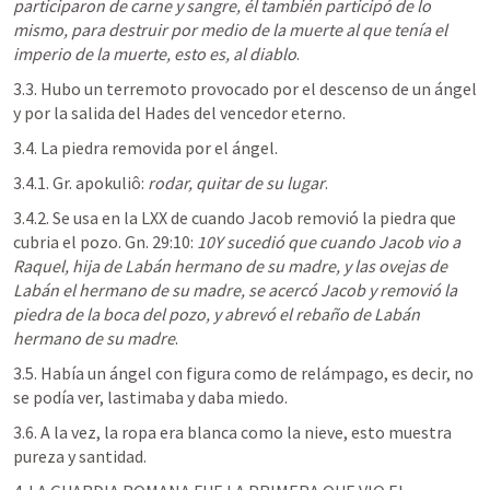
participaron de carne y sangre, él también participó de lo 
mismo, para destruir por medio de la muerte al que tenía el 
imperio de la muerte, esto es, al diablo
.
3.3. Hubo un terremoto provocado por el descenso de un ángel 
y por la salida del Hades del vencedor eterno.
3.4. La piedra removida por el ángel.
3.4.1. Gr. apokuliô: 
rodar, quitar de su lugar
.
3.4.2. Se usa en la LXX de cuando Jacob removió la piedra que 
cubria el pozo. 
Gn. 29:10
: 
10Y sucedió que cuando Jacob vio a 
Raquel, hija de Labán hermano de su madre, y las ovejas de 
Labán el hermano de su madre, se acercó Jacob y removió la 
piedra de la boca del pozo, y abrevó el rebaño de Labán 
hermano de su madre
.
3.5. Había un ángel con figura como de relámpago, es decir, no 
se podía ver, lastimaba y daba miedo.
3.6. A la vez, la ropa era blanca como la nieve, esto muestra 
pureza y santidad.