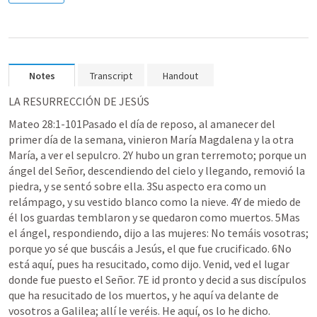
Notes
Transcript
Handout
LA RESURRECCIÓN DE JESÚS
Mateo 28:1
-101Pasado el día de reposo, al amanecer del 
primer día de la semana, vinieron María Magdalena y la otra 
María, a ver el sepulcro. 2Y hubo un gran terremoto; porque un 
ángel del Señor, descendiendo del cielo y llegando, removió la 
piedra, y se sentó sobre ella. 3Su aspecto era como un 
relámpago, y su vestido blanco como la nieve. 4Y de miedo de 
él los guardas temblaron y se quedaron como muertos. 5Mas 
el ángel, respondiendo, dijo a las mujeres: No temáis vosotras; 
porque yo sé que buscáis a Jesús, el que fue crucificado. 6No 
está aquí, pues ha resucitado, como dijo. Venid, ved el lugar 
donde fue puesto el Señor. 7E id pronto y decid a sus discípulos 
que ha resucitado de los muertos, y he aquí va delante de 
vosotros a Galilea; allí le veréis. He aquí, os lo he dicho. 