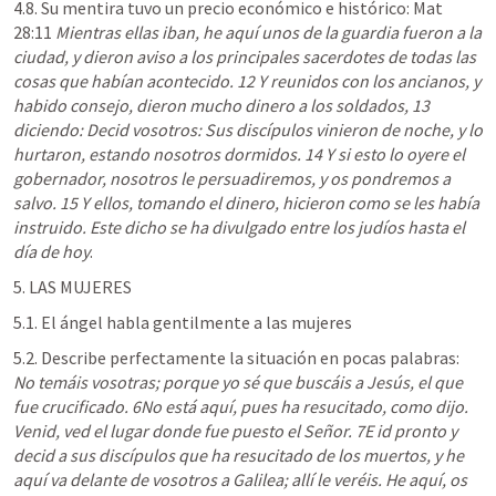
4.8. Su mentira tuvo un precio económico e histórico: 
Mat 
28:11
Mientras ellas iban, he aquí unos de la guardia fueron a la 
ciudad, y dieron aviso a los principales sacerdotes de todas las 
cosas que habían acontecido. 12
Y reunidos con los ancianos, y 
habido consejo, dieron mucho dinero a los soldados, 13
diciendo: Decid vosotros: Sus discípulos vinieron de noche, y lo 
hurtaron, estando nosotros dormidos. 14
Y si esto lo oyere el 
gobernador, nosotros le persuadiremos, y os pondremos a 
salvo. 15
Y ellos, tomando el dinero, hicieron como se les había 
instruido. Este dicho se ha divulgado entre los judíos hasta el 
día de hoy
.
5. LAS MUJERES 
5.1. El ángel habla gentilmente a las mujeres
5.2. Describe perfectamente la situación en pocas palabras: 
No temáis vosotras; porque yo sé que buscáis a Jesús, el que 
fue crucificado. 6No está aquí, pues ha resucitado, como dijo. 
Venid, ved el lugar donde fue puesto el Señor. 7E id pronto y 
decid a sus discípulos que ha resucitado de los muertos, y he 
aquí va delante de vosotros a Galilea; allí le veréis. He aquí, os 