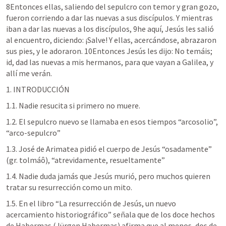
8Entonces ellas, saliendo del sepulcro con temor y gran gozo, 
fueron corriendo a dar las nuevas a sus discípulos. Y mientras 
iban a dar las nuevas a los discípulos, 9he aquí, Jesús les salió 
al encuentro, diciendo: ¡Salve! Y ellas, acercándose, abrazaron 
sus pies, y le adoraron. 10Entonces Jesús les dijo: No temáis; 
id, dad las nuevas a mis hermanos, para que vayan a Galilea, y 
allí me verán.
1. INTRODUCCIÓN
1.1. Nadie resucita si primero no muere. 
1.2. El sepulcro nuevo se llamaba en esos tiempos “arcosolio”, 
“arco-sepulcro”
1.3. José de Arimatea pidió el cuerpo de Jesús “osadamente” 
(gr. tolmáô), “atrevidamente, resueltamente”
1.4. Nadie duda jamás que Jesús murió, pero muchos quieren 
tratar su resurrección como un mito.
1.5. En el libro “La resurrección de Jesús, un nuevo 
acercamiento historiográfico” señala que de los doce hechos 
de Habermas (Jürgen Habermas) afirma que al menos, dos de 