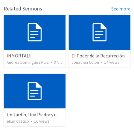
Related Sermons
See more
INMORTAL!!
El Poder de la Recurreción
Andres Dominguez Ruiz
•
37
views
Jonathan Colon
•
14
views
Un Jardín, Una Piedra y un Testigo Que No Podía Mentir
eliud castillo
•
16
views