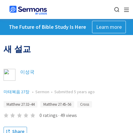
The Future of Bible Study Is Here
Learn more
새 설교
이성국
마태복음 27장
•
Sermon
•
Submitted
5 years ago
Matthew 27:32–44
Matthew 27:45–56
Cross
0
ratings
·
49
views
Share