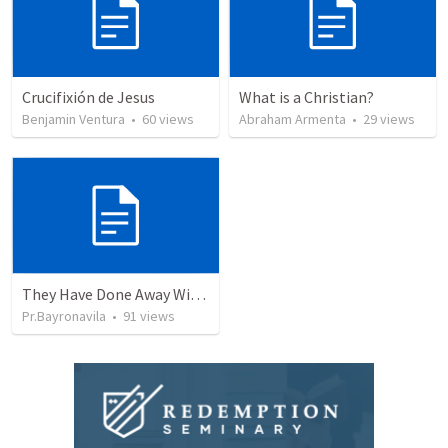
Crucifixión de Jesus
What is a Christian?
Benjamin Ventura
•
60
views
Abraham Armenta
•
29
views
They Have Done Away With The Cross
Pr.Bayronavila
•
91
views