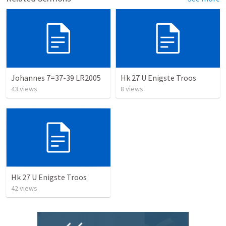
Johannes 7=37-39 LR2005
Hk 27 U Enigste Troos
43
views
8
views
Hk 27 U Enigste Troos
42
views