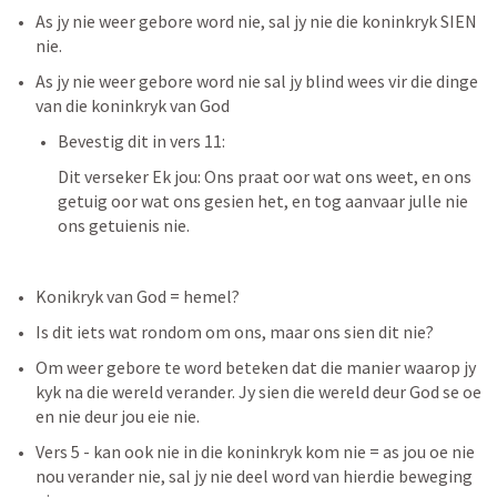
As jy nie weer gebore word nie, sal jy nie die koninkryk SIEN 
nie.
As jy nie weer gebore word nie sal jy blind wees vir die dinge 
van die koninkryk van God
Bevestig dit in vers 11:
Dit verseker Ek jou: Ons praat oor wat ons weet, en ons 
getuig oor wat ons gesien het, en tog aanvaar julle nie 
ons getuienis nie.
Konikryk van God = hemel? 
Is dit iets wat rondom om ons, maar ons sien dit nie? 
Om weer gebore te word beteken dat die manier waarop jy 
kyk na die wereld verander. Jy sien die wereld deur God se oe 
en nie deur jou eie nie. 
Vers 5 - kan ook nie in die koninkryk kom nie = as jou oe nie 
nou verander nie, sal jy nie deel word van hierdie beweging 