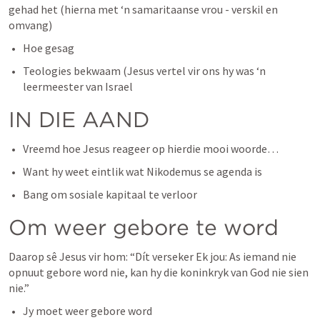
gehad het (hierna met ‘n samaritaanse vrou - verskil en 
omvang)
Hoe gesag
Teologies bekwaam (Jesus vertel vir ons hy was ‘n 
leermeester van Israel
IN DIE AAND
Vreemd hoe Jesus reageer op hierdie mooi woorde… 
Want hy weet eintlik wat Nikodemus se agenda is 
Bang om sosiale kapitaal te verloor
Om weer gebore te word
Daarop sê Jesus vir hom: “Dít verseker Ek jou: As iemand nie 
opnuut gebore word nie, kan hy die koninkryk van God nie sien 
nie.”
Jy moet weer gebore word