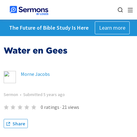
The Future of Bible Study Is Here
Learn more
Water en Gees
Morne Jacobs
Sermon
•
Submitted
5 years ago
0
ratings
·
21
views
Share