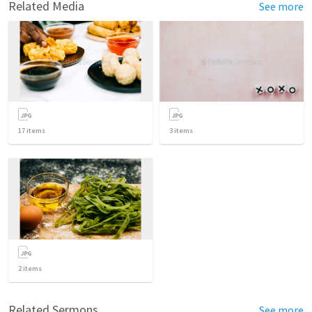
Related Media
See more
17
items
3
items
2
items
Related Sermons
See more