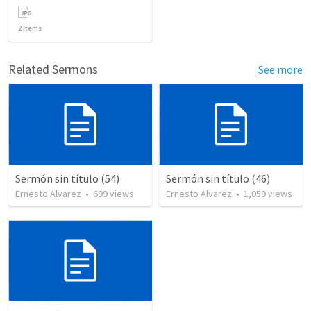
2
items
Related Sermons
See more
Sermón sin título (54)
Sermón sin título (46)
Ernesto Alvarez
•
699
views
Ernesto Alvarez
•
1,059
views