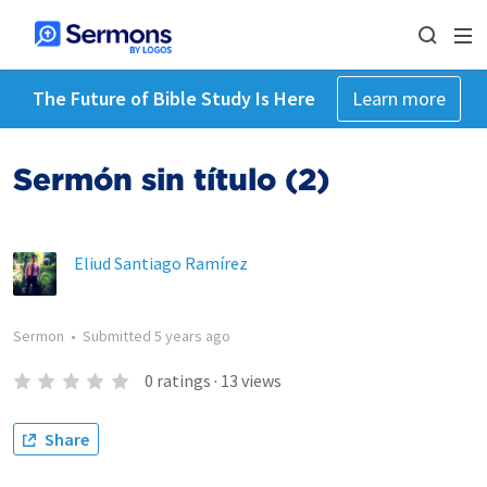
The Future of Bible Study Is Here
Learn more
Sermón sin título (2)
Eliud Santiago Ramírez
Sermon
•
Submitted
5 years ago
0
ratings
·
13
views
Share