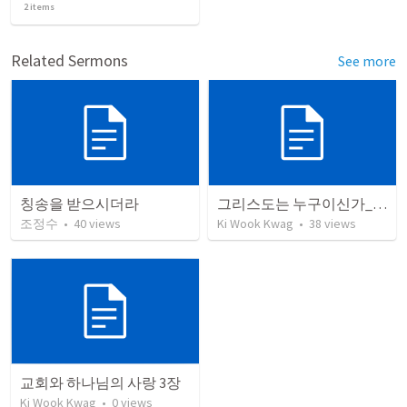
2
items
Related Sermons
See more
칭송을 받으시더라
그리스도는 누구이신가_1장
조정수
•
40
views
Ki Wook Kwag
•
38
views
교회와 하나님의 사랑 3장
Ki Wook Kwag
•
0
views