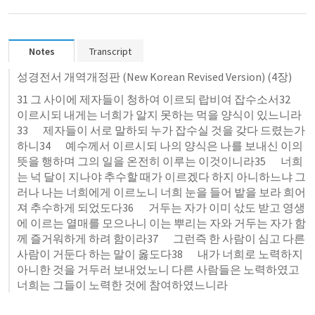
Notes
Transcript
성경전서 개역개정판 (New Korean Revised Version) (4장)
31 그 사이에 제자들이 청하여 이르되 랍비여 잡수소서32       
이르시되 내게는 너희가 알지 못하는 먹을 양식이 있느니라
33       제자들이 서로 말하되 누가 잡수실 것을 갖다 드렸는가 
하니34       예수께서 이르시되 나의 양식은 나를 보내신 이의 
뜻을 행하며 그의 일을 온전히 이루는 이것이니라35       너희
는 넉 달이 지나야 추수할 때가 이르겠다 하지 아니하느냐 그
러나 나는 너희에게 이르노니 너희 눈을 들어 밭을 보라 희어
져 추수하게 되었도다36       거두는 자가 이미 삯도 받고 영생
에 이르는 열매를 모으나니 이는 뿌리는 자와 거두는 자가 함
께 즐거워하게 하려 함이라37       그런즉 한 사람이 심고 다른 
사람이 거둔다 하는 말이 옳도다38       내가 너희로 노력하지 
아니한 것을 거두러 보내었노니 다른 사람들은 노력하였고 
너희는 그들이 노력한 것에 참여하였느니라