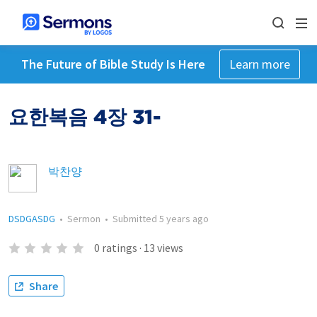
The Future of Bible Study Is Here
Learn more
요한복음 4장 31-
박찬양
DSDGASDG
•
Sermon
•
Submitted
5 years ago
0
ratings
·
13
views
Share