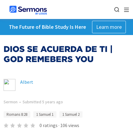
The Future of Bible Study Is Here
Learn more
DIOS SE ACUERDA DE TI |
GOD REMEBERS YOU
Albert
Sermon
•
Submitted
5 years ago
Romans 8:28
1 Samuel 1
1 Samuel 2
0
ratings
·
106
views