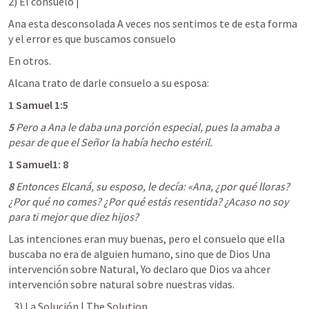
2) El consuelo | 
Ana esta desconsolada A veces nos sentimos te de esta forma 
y el error es que buscamos consuelo
En otros.
Alcana trato de darle consuelo a su esposa:
1 Samuel 1:5
5
 Pero a Ana le daba una porción especial, pues la amaba a 
pesar de que el Señor la había hecho estéril.
1 Samuel1: 8
8
 Entonces Elcaná, su esposo, le decía: «Ana, ¿por qué lloras? 
¿Por qué no comes? ¿Por qué estás resentida? ¿Acaso no soy 
para ti mejor que diez hijos?
Las intenciones eran muy buenas, pero el consuelo que ella 
buscaba no era de alguien humano, sino que de Dios Una 
intervención sobre Natural, Yo declaro que Dios va ahcer 
intervención sobre natural sobre nuestras vidas.
3) La Solución | The Solution