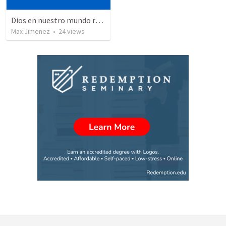
Dios en nuestro mundo real
Max Jimenez
•
24
views