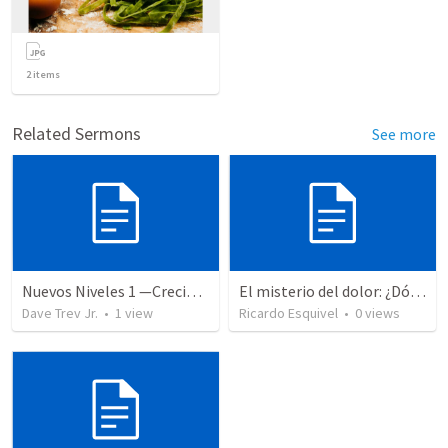
2
items
Related Sermons
See more
Nuevos Niveles 1 —Creciendo en Dios
El misterio del dolor: ¿Dónde está Dios cuando sufrimos?
Dave Trev Jr.
•
1
view
Ricardo Esquivel
•
0
views