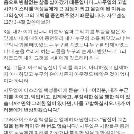
음으로 변함없는 삶을 살아갔기 때문입니다,..사무엘의 고별
사가 이스라엘 백성들에게 큰 감동이 되고 울림이 된 이유는 
그의 삶이 그의 고백을 증언해주었기 때문입니다.
사무엘상 
12장 3-4절 말씀에보면
​3절. 내가 여기 있나니 여호와 앞과 그의 기름 부음을 받은 자 
앞에서 내게 대하여 증언하라 내가 누구의 소를 빼앗았느냐 누
구의 나귀를 빼앗았느냐 누구를 속였느냐 누구를 압제하였느
냐 내 눈을 흐리게 하는 뇌물을 누구의 손에서 받았느냐 그리
하였으면 내가 그것을 너희에게 갚으리라 하니
4절. 그들이 이르되 당신이 우리를 속이지 아니하였고 압제하
지 아니하였고 누구의 손에서든지 아무것도 빼앗은 것이 없나
이다 하니라
​사무엘이 이스라엘 백성들에게 묻습니다.
 “여러분, 내가 누군
가를 속이고, 억압하고, 압제하고, 부정직한 삶을 행한 적이 있
습니까? 만약 그러한 일이 있다면, 나를 고발하십시오. 내가 여
러분에게 변상하겠습니다.”
그러자 이스라엘 백성들은 일제히 대답합니다. 
“당신이 그런 
일을 행한 적이 단 한 번도 없습니다.” 
사무엘은 사람들은 증언
대로 남들에게 피해를 가하거나 불의한 일을 행한 적이 없는 