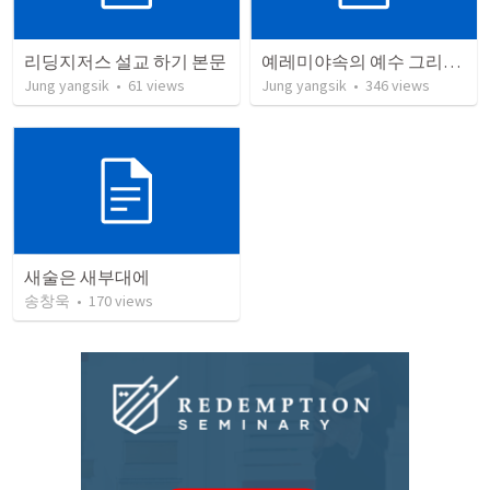
리딩지저스 설교 하기 본문
예레미야속의 예수 그리스도
Jung yangsik
•
61
views
Jung yangsik
•
346
views
새술은 새부대에
송창욱
•
170
views