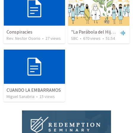
Conspiracies
"La Parábola del Hijo Perdido"
Rev. Nestor Osorio
•
27
views
SBC
•
670
views
•
51:54
CUANDO LA EMBARRAMOS
Miguel Sanabria
•
15
views