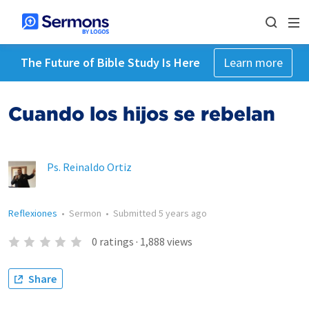
The Future of Bible Study Is Here
Learn more
Cuando los hijos se rebelan
Ps. Reinaldo Ortiz
Reflexiones
•
Sermon
•
Submitted
5 years ago
0
ratings
·
1,888
views
Share