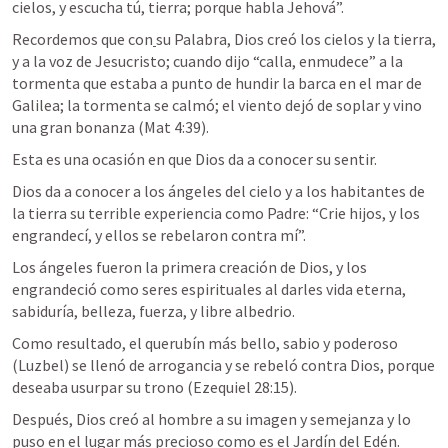
cielos, y escucha tú, tierra; porque habla Jehová”.
Recordemos que con
su Palabra, Dios creó los cielos y la tierra, 
y a la voz de Jesucristo; cuando dijo “calla, enmudece” a la 
tormenta que estaba a punto de hundir la barca en el mar de 
Galilea; la tormenta se calmó; el viento dejó de soplar y vino 
una gran bonanza (Mat 4:39).
Esta es una ocasión en que Dios da a conocer su sentir. 
Dios da a conocer a los ángeles del cielo y a los habitantes de 
la tierra su terrible experiencia como Padre: “Crie hijos, y los 
engrandecí, y ellos se rebelaron contra mí”. 
Los ángeles fueron la primera creación de Dios, y los 
engrandeció como seres espirituales al darles vida eterna, 
sabiduría, belleza, fuerza, y libre albedrio. 
Como resultado, el querubín más bello, sabio y poderoso 
(Luzbel) se llenó de arrogancia y se rebeló contra Dios, porque 
deseaba usurpar su trono (
Ezequiel 28:15
).
Después, Dios creó al hombre a su imagen y semejanza y lo 
puso en el lugar más precioso como es el Jardín del Edén. 