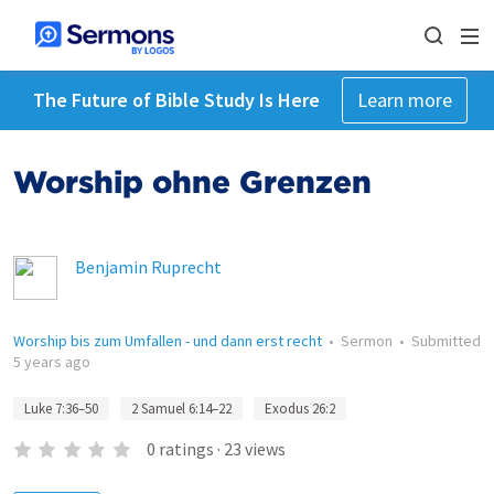
The Future of Bible Study Is Here
Learn more
Worship ohne Grenzen
Benjamin Ruprecht
Worship bis zum Umfallen - und dann erst recht
•
Sermon
•
Submitted
5 years ago
Luke 7:36–50
2 Samuel 6:14–22
Exodus 26:2
0
ratings
·
23
views