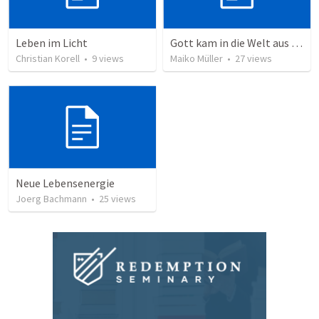
Leben im Licht
Gott kam in die Welt aus Liebe
Christian Korell
•
9
views
Maiko Müller
•
27
views
Neue Lebensenergie
Joerg Bachmann
•
25
views