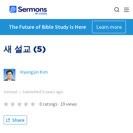
The Future of Bible Study Is Here
Learn more
새 설교 (5)
Hyungjin Kim
Sermon
•
Submitted
5 years ago
0
ratings
·
19
views
Share