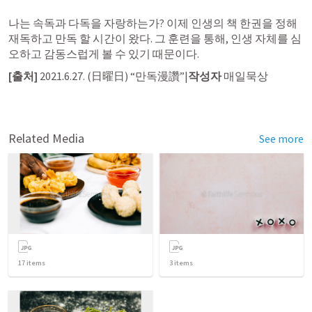
나는 속독과 다독을 자랑하는가? 이제 인생의 책 한권을 정해 
재독하고 만독 할 시간이 왔다. 그 훈련을 통해, 인생 자체를 심
오하고 감동스럽게 볼 수 있기 때문이다.
[출처]
 2021.6.27. (日曜日) “만독漫讚”|
작성자
 매일묵상
Related Media
See more
17
items
3
items