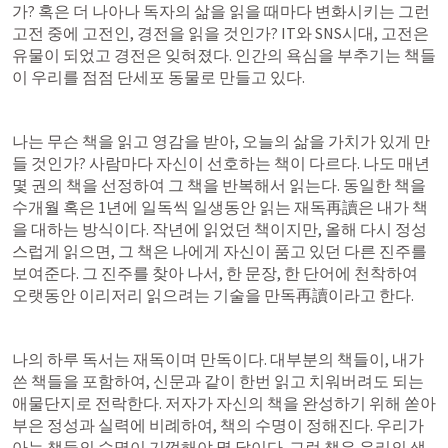
가? 혹은 더 나아나 독자의 삶을 읽을 때마다 변화시키는 그런 
고전 중에 고전인, 경전을 읽을 것인가? IT와 SNS시대, 고전은 
유물이 되었고 경전은 잊혀졌다. 인간의 욕심을 부추기는 책들
이 우리를 점점 단세포 동물로 만들고 있다.
나는 무슨 책을 읽고 영감을 받아, 오늘의 삶을 가치가 있게 만
들 것인가? 사람마다 자신이 선호하는 책이 다르다. 나도 매년 
몇 권의 책을 선정하여 그 책을 반복해서 읽는다. 동일한 책을 
수개월 혹은 1년에 일독씩 일생동안 읽는 재독再讀은 내가 책
을 대하는 방식이다. 작년에 읽었던 책이지만, 올해 다시 정성
스럽게 읽으면, 그 책은 나에게 자신이 품고 있던 다른 진주를 
보여준다. 그 진주를 찾아 나서, 한 문장, 한 단어에 천착하여 
오랫동안 이리저리 읽으려는 기술을 만독再讀이라고 한다.
나의 하루 독서는 재독이며 만독이다. 대부분의 책들이, 내가 
쓴 책들을 포함하여, 신문과 같이 한번 읽고 치워버려도 되는 
애물단지로 전락한다. 저자가 자신의 책을 완성하기 위해 쏟아 
부은 정성과 실력에 비례하여, 책의 수명이 정해진다. 우리가 
아는 책들의 수명이 기껏해야 몇 달이다. 그런 책은 우리의 생