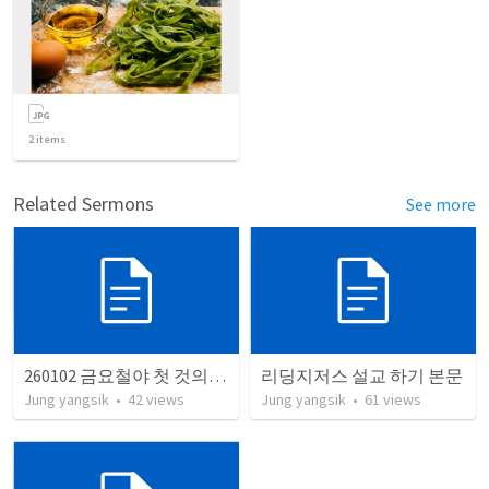
2
items
Related Sermons
See more
260102 금요철야 첫 것의 소중함
리딩지저스 설교 하기 본문
Jung yangsik
•
42
views
Jung yangsik
•
61
views